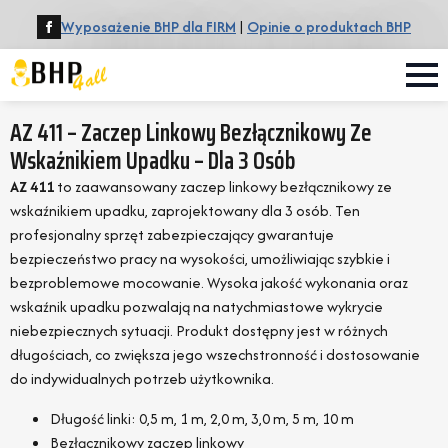
Wyposażenie BHP dla FIRM
|
Opinie o produktach BHP
AZ 411 – Zaczep Linkowy Bezłącznikowy Ze
Wskaźnikiem Upadku – Dla 3 Osób
AZ 411
to zaawansowany zaczep linkowy bezłącznikowy ze
wskaźnikiem upadku, zaprojektowany dla 3 osób. Ten
profesjonalny sprzęt zabezpieczający gwarantuje
bezpieczeństwo pracy na wysokości, umożliwiając szybkie i
bezproblemowe mocowanie. Wysoka jakość wykonania oraz
wskaźnik upadku pozwalają na natychmiastowe wykrycie
niebezpiecznych sytuacji. Produkt dostępny jest w różnych
długościach, co zwiększa jego wszechstronność i dostosowanie
do indywidualnych potrzeb użytkownika.
Długość linki: 0,5 m, 1 m, 2,0 m, 3,0 m, 5 m, 10 m
Bezłącznikowy zaczep linkowy