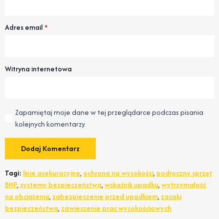
Adres email
*
Witryna internetowa
Zapamiętaj moje dane w tej przeglądarce podczas pisania
kolejnych komentarzy.
Tagi:
linie asekuracyjne
,
ochrona na wysokości
,
podręczny sprzęt
BHP
,
systemy bezpieczeństwa
,
wskaźnik upadku
,
wytrzymałość
na obciążenia
,
zabezpieczenie przed upadkiem
,
zaciski
bezpieczeństwa
,
zawieszenie prac wysokościowych