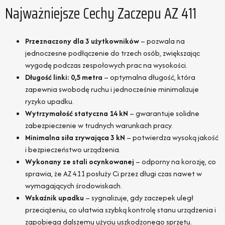
Najważniejsze Cechy Zaczepu AZ 411
Przeznaczony dla 3 użytkowników
– pozwala na
jednoczesne podłączenie do trzech osób, zwiększając
wygodę podczas zespołowych prac na wysokości.
Długość linki: 0,5 metra
– optymalna długość, która
zapewnia swobodę ruchu i jednocześnie minimalizuje
ryzyko upadku.
Wytrzymałość statyczna 14 kN
– gwarantuje solidne
zabezpieczenie w trudnych warunkach pracy.
Minimalna siła zrywająca 3 kN
– potwierdza wysoką jakość
i bezpieczeństwo urządzenia.
Wykonany ze stali ocynkowanej
– odporny na korozję, co
sprawia, że AZ 411 posłuży Ci przez długi czas nawet w
wymagających środowiskach.
Wskaźnik upadku
– sygnalizuje, gdy zaczepek uległ
przeciążeniu, co ułatwia szybką kontrolę stanu urządzenia i
zapobiega dalszemu użyciu uszkodzonego sprzętu.