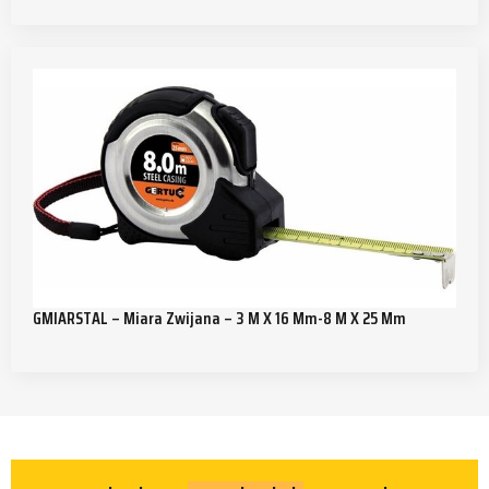
GMIARSTAL – Miara Zwijana – 3 M X 16 Mm-8 M X 25 Mm