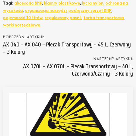
Tagi:
akcesoria BHP
,
klamry plastikowe
,
lycra nylon
,
ochrona na
wysokości
,
organizacja narzędzi
,
podręczny sprzęt BHP
,
pojemność 10 litrów
,
regulowany pasek
,
torba transportowa
,
worki narzędziowe
POPRZEDNI ARTYKUŁ
AX 040 – AX 040 – Plecak Transportowy – 45 L, Czerwony
– 3 Kolory
NASTEPNY ARTYKUŁ
AX 070L – AX 070L – Plecak Transportowy – 40 L,
Czerwono/czarny – 3 Kolory