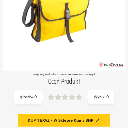
zdjęcie produktu za zezwoleniem kams.com.pl
Oceń Produkt
głosów
0
Wyniki
0
KUP TERAZ - W Sklepie Kams BHP