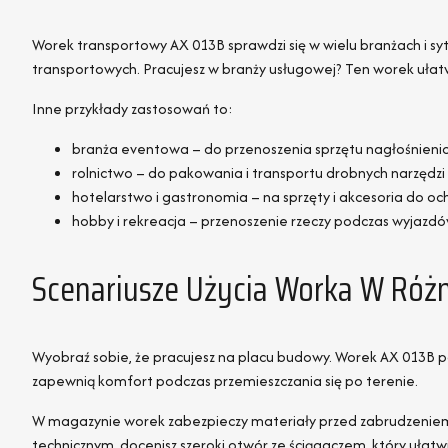
Worek transportowy AX 013B sprawdzi się w wielu branżach i sy
transportowych. Pracujesz w branży usługowej? Ten worek ułatw
Inne przykłady zastosowań to:
branża eventowa – do przenoszenia sprzętu nagłośnienio
rolnictwo – do pakowania i transportu drobnych narzędzi
hotelarstwo i gastronomia – na sprzęty i akcesoria do o
hobby i rekreacja – przenoszenie rzeczy podczas wyjazd
Scenariusze Użycia Worka W Róż
Wyobraź sobie, że pracujesz na placu budowy. Worek AX 013B p
zapewnią komfort podczas przemieszczania się po terenie.
W magazynie worek zabezpieczy materiały przed zabrudzeniem i
technicznym, docenisz szeroki otwór ze ściągaczem, który ułat