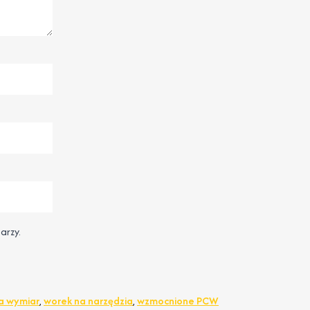
arzy.
a wymiar
,
worek na narzędzia
,
wzmocnione PCW