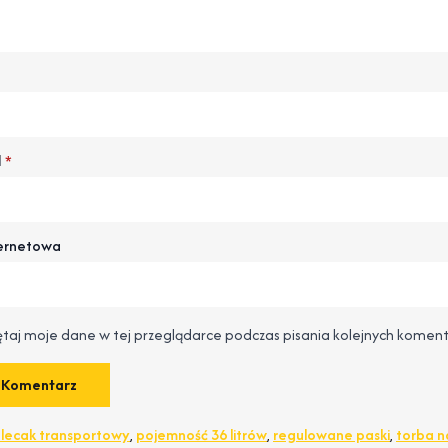
l
*
ternetowa
taj moje dane w tej przeglądarce podczas pisania kolejnych koment
lecak transportowy
,
pojemność 36 litrów
,
regulowane paski
,
torba n