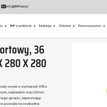
Info@BHP4all.pl
ci
BHP w praktyce
Edukacja
Ochrona
Pierwsza pomoc
ortowy, 36
 X 280 X 280
ymały worek o wymiarach 590 x
nym, niebieskim oraz żółtym.
nego sprzętu, zapewniając
trów pozwala na swobodne