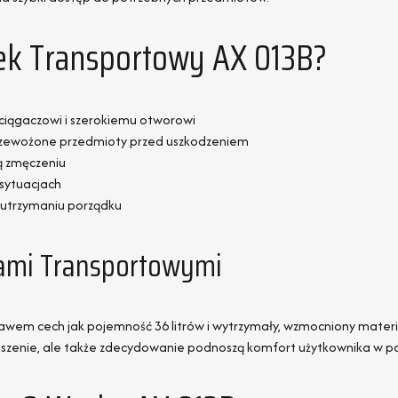
ek Transportowy AX 013B?
ściągaczowi i szerokiemu otworowi
przewożone przedmioty przed uszkodzeniem
ą zmęczeniu
 sytuacjach
 utrzymaniu porządku
iami Transportowymi
awem cech jak pojemność 36 litrów i wytrzymały, wzmocniony materia
oszenie, ale także zdecydowanie podnoszą komfort użytkownika w 