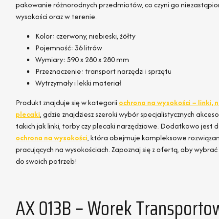
pakowanie różnorodnych przedmiotów, co czyni go niezastąpi
wysokości oraz w terenie.
Kolor: czerwony, niebieski, żółty
Pojemność: 36 litrów
Wymiary: 590 x 280 x 280 mm
Przeznaczenie: transport narzędzi i sprzętu
Wytrzymały i lekki materiał
Produkt znajduje się w kategorii
ochrona na wysokości – linki, n
plecaki
, gdzie znajdziesz szeroki wybór specjalistycznych akces
takich jak linki, torby czy plecaki narzędziowe. Dodatkowo jest 
ochrona na wysokości
, która obejmuje kompleksowe rozwiązan
pracujących na wysokościach. Zapoznaj się z ofertą, aby wybr
do swoich potrzeb!
AX 013B – Worek Transportowy