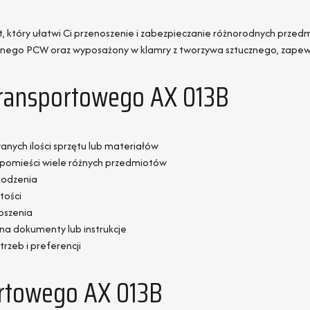
t, który ułatwi Ci przenoszenie i zabezpieczanie różnorodnych prze
onego PCW oraz wyposażony w klamry z tworzywa sztucznego, zapew
Transportowego AX 013B
nych ilości sprzętu lub materiałów
y pomieści wiele różnych przedmiotów
kodzenia
tości
oszenia
na dokumenty lub instrukcje
rzeb i preferencji
rtowego AX 013B