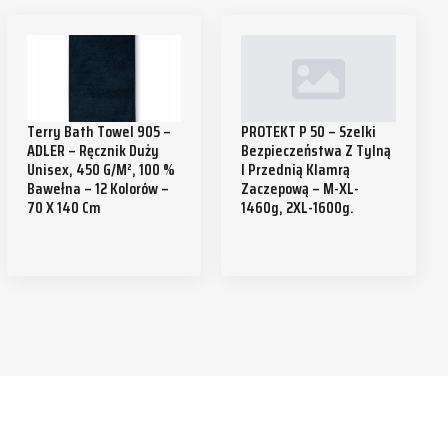
Terry Bath Towel 905 –
PROTEKT P 50 – Szelki
ADLER – Ręcznik Duży
Bezpieczeństwa Z Tylną
Unisex, 450 G/m², 100 %
I Przednią Klamrą
Bawełna – 12 Kolorów –
Zaczepową – M-XL-
70 X 140 Cm
1460g, 2XL-1600g.