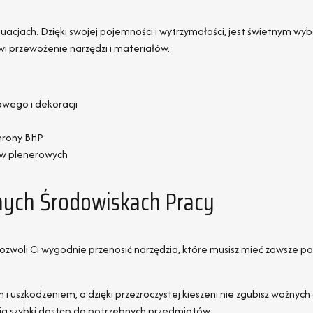
tuacjach. Dzięki swojej pojemności i wytrzymałości, jest świetnym 
i przewożenie narzędzi i materiałów.
wego i dekoracji
chrony BHP
ów plenerowych
nych Środowiskach Pracy
ozwoli Ci wygodnie przenosić narzędzia, które musisz mieć zawsze p
 uszkodzeniem, a dzięki przezroczystej kieszeni nie zgubisz ważnyc
wia szybki dostęp do potrzebnych przedmiotów.