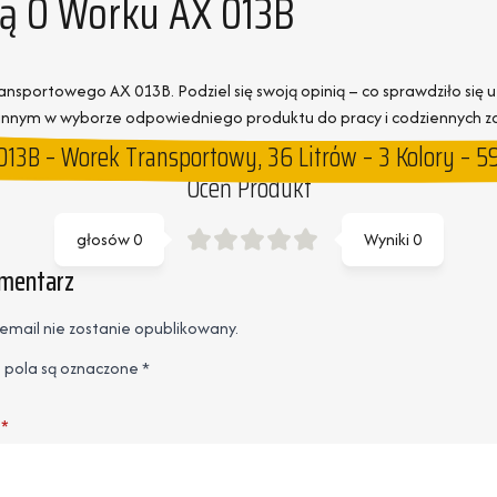
nią O Worku AX 013B
sportowego AX 013B. Podziel się swoją opinią – co sprawdziło się u
 innym w wyborze odpowiedniego produktu do pracy i codziennych 
013B – Worek Transportowy, 36 Litrów – 3 Kolory –
Oceń Produkt
głosów
0
Wyniki
0
omentarz
email nie zostanie opublikowany.
pola są oznaczone
*
*