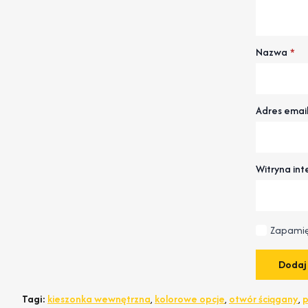
Nazwa
*
Adres emai
Witryna in
Zapamię
Tagi:
kieszonka wewnętrzna
,
kolorowe opcje
,
otwór ściągany
,
p