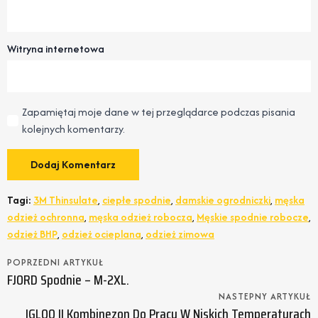
Witryna internetowa
Zapamiętaj moje dane w tej przeglądarce podczas pisania
kolejnych komentarzy.
Tagi:
3M Thinsulate
,
ciepłe spodnie
,
damskie ogrodniczki
,
męska
odzież ochronna
,
męska odzież robocza
,
Męskie spodnie robocze
,
odzież BHP
,
odzież ocieplana
,
odzież zimowa
POPRZEDNI ARTYKUŁ
FJORD Spodnie – M-2XL.
NASTEPNY ARTYKUŁ
IGLOO II Kombinezon Do Pracy W Niskich Temperaturach