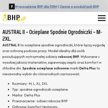
Wyposażenie BHP dla FIRM
|
Opinie o produktach BHP
AUSTRAL II – Ocieplane Spodnie Ogrodniczki – M-
2XL.
AUSTRAL II
to ocieplane spodnie ogrodniczki, które łączą wygodę
oraz ochronę podczas pracy. Model idealny dla osób
poszukujących wytrzymałej odzieży
roboczej BHP
. Wykonane z
wysokiej jakości materiałów, zapewniają ciepło oraz komfort w
chłodne dni.
Spodnie ocieplane ochronne
marki
Delta Plus
to
niezawodny wybór do różnorodnych zastosowań.
Rozmiary: M, L, XL, 2XL
Typ: spodnie ogrodniczki ocieplane
Marka: Delta Plus
Przeznaczenie: odzież robocza BHP
Ochrona i komfort termiczny