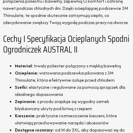
połączenia poliestru i bawełny, zapewnią Ci komfort i ochronę
nawet podczas chłodnych dni. Dzięki ocieplającej podszewce 3M
Thinsulate, te spodnie skutecznie zatrzymują ciepło, co
zdecydowanie zwiększy Twoją wygodę podczas pracy na dworze.
Cechy I Specyfikacja Ocieplanych Spodni
Ogrodniczek AUSTRAL II
Materiał:
trwały poliester połączony z miękką bawełną
Ocieplenie:
watowana podszewka pikowana z 3M
Thinsulate, która efektywnie izoluje przed chłodem
Szelki:
elastyczne i regulowane za pomocą sprzączek dla
idealnego dopasowania
Zapinanie:
z przodu znajduje się wygodny zamek
błyskawiczny ukryty pod listwą z rzepem
Kieszenie:
praktyczne rozmieszczenie kieszeni, które
ułatwiają przechowywanie narzędzi i akcesoriów
Dostępne rozmiary:
od M do 2XL, aby dopasować się do