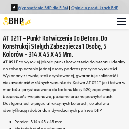
Wyposażenie BHP dla FIRM
|
Opinie o produktach BHP
AT 021T – Punkt Kotwiczenia Do Betonu, Do
Konstrukcji Stałych Zabezpiecza 1 Osobę, 5
Kolorów – 314 X 45 X 45 Mm.
AT 021T
to wysokiej jakości punkt kotwiczenia do betonu, idealny
do zabezpieczenia jednej osoby podczas pracy na wysokości.
Wykonany z trwałej stali ocynkowanej, gwarantuje solidność i
niezawodność w różnych warunkach. Kotwa AT 021T jest łatwa w
montażu i przystosowana do betonu klasy B20, zapewniając
bezpieczeństwo pionowe, poziome oraz na pochyłościach.
Dostępna jest w pięciu atrakcyjnych kolorach, co ułatwia
identyfikację i dobór do indywidualnych potrzeb BHP.
Pomiar: 314 x 45 x 45 mm
Materiał: stal ocynkowana