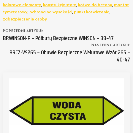
kolorowe elementy
,
konstrukcje stałe
,
kotwa do betonu
,
montaż
tymczasowy
,
ochrona na wysokości
,
punkt kotwiczenia
,
zabezpieczenie osoby
POPRZEDNI ARTYKUŁ
BRWINSON-P – Półbuty Bezpieczne WINSON – 39-47
NASTEPNY ARTYKUŁ
BRCZ-VS265 – Obuwie Bezpieczne Welurowe Wzór 265 –
40-47