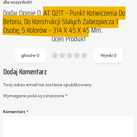
dla wszystkich!
Dodaj Opinie O:
AT 021T – Punkt Kotwiczenia Do
Betonu, Do Konstrukcji Stałych Zabezpiecza 1
Osobę, 5 Kolorów – 314 X 45 X 45 Mm.
Oceń Produkt
głosów
0
Wyniki
0
Dodaj Komentarz
Twój adres email nie zostanie opublikowany.
Wymagane pola są oznaczone
*
Komentarz
*