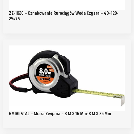
ZZ-1K20 – Oznakowanie Rurociągów Woda Czysta – 40×120-
25×75
GMIARSTAL – Miara Zwijana – 3 M X 16 Mm-8 M X 25 Mm