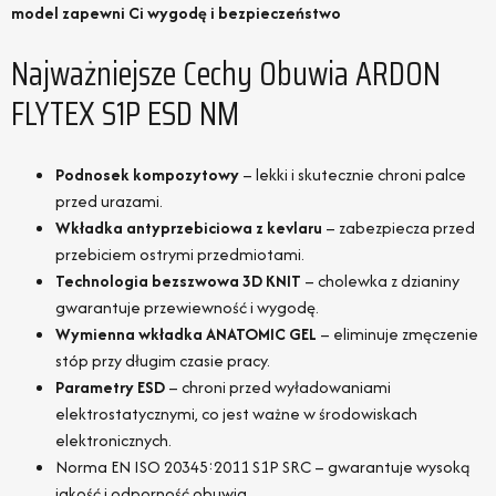
model zapewni Ci wygodę i bezpieczeństwo
Najważniejsze Cechy Obuwia ARDON
FLYTEX S1P ESD NM
Podnosek kompozytowy
– lekki i skutecznie chroni palce
przed urazami.
Wkładka antyprzebiciowa z kevlaru
– zabezpiecza przed
przebiciem ostrymi przedmiotami.
Technologia bezszwowa 3D KNIT
– cholewka z dzianiny
gwarantuje przewiewność i wygodę.
Wymienna wkładka ANATOMIC GEL
– eliminuje zmęczenie
stóp przy długim czasie pracy.
Parametry ESD
– chroni przed wyładowaniami
elektrostatycznymi, co jest ważne w środowiskach
elektronicznych.
Norma EN ISO 20345:2011 S1P SRC – gwarantuje wysoką
jakość i odporność obuwia.