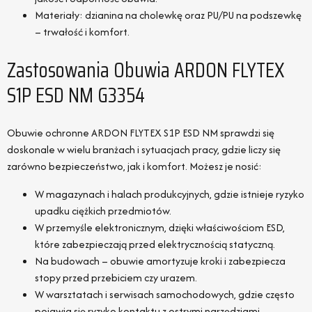
Materiały: dzianina na cholewkę oraz PU/PU na podszewkę
– trwałość i komfort.
Zastosowania Obuwia ARDON FLYTEX
S1P ESD NM G3354
Obuwie ochronne ARDON FLYTEX S1P ESD NM sprawdzi się
doskonale w wielu branżach i sytuacjach pracy, gdzie liczy się
zarówno bezpieczeństwo, jak i komfort. Możesz je nosić:
W magazynach i halach produkcyjnych, gdzie istnieje ryzyko
upadku ciężkich przedmiotów.
W przemyśle elektronicznym, dzięki właściwościom ESD,
które zabezpieczają przed elektrycznością statyczną.
Na budowach – obuwie amortyzuje kroki i zabezpiecza
stopy przed przebiciem czy urazem.
W warsztatach i serwisach samochodowych, gdzie często
pojawia się ryzyko kontaktu z ostrymi narzędziami.