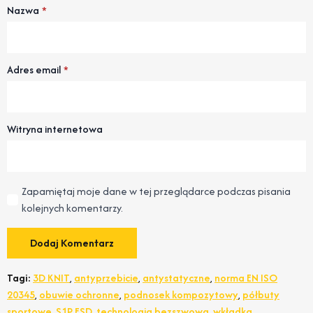
Nazwa
*
Adres email
*
Witryna internetowa
Zapamiętaj moje dane w tej przeglądarce podczas pisania
kolejnych komentarzy.
Tagi:
3D KNIT
,
antyprzebicie
,
antystatyczne
,
norma EN ISO
20345
,
obuwie ochronne
,
podnosek kompozytowy
,
półbuty
sportowe
,
S1P ESD
,
technologia bezszwowa
,
wkładka