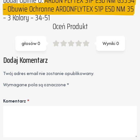
Dodaj Opinie O:
ARDON FLYTEX S1P ESD NM G3354
– Obuwie Ochronne ARDONFLYTEX S1P ESD NM 35
– 3 Kolory – 34-51
Oceń Produkt
głosów
0
Wyniki
0
Dodaj Komentarz
Twój adres email nie zostanie opublikowany.
Wymagane pola są oznaczone
*
Komentarz
*