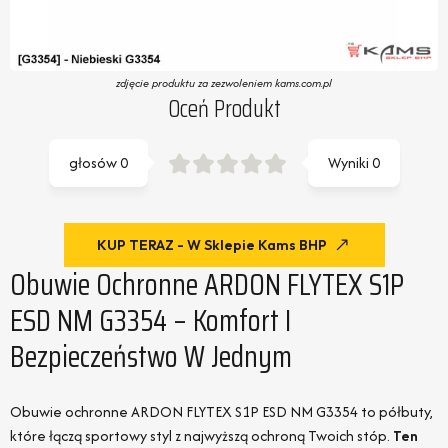
zdjęcie produktu za zezwoleniem kams.com.pl
Oceń Produkt
głosów
0
Wyniki
0
KUP TERAZ - W Sklepie Kams BHP
Obuwie Ochronne ARDON FLYTEX S1P
ESD NM G3354 – Komfort I
Bezpieczeństwo W Jednym
Obuwie ochronne ARDON FLYTEX S1P ESD NM G3354 to półbuty,
które łączą sportowy styl z najwyższą ochroną Twoich stóp.
Ten