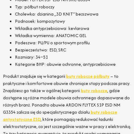
Typ: półbut roboczy
Cholewka: dzianina „3D KNIT“ bezszwowa
Podnosek: kompozytowy
Wkładka antyprzebiciowa: kevlarowa
Wkładka wymienna: ANATOMIC GEL
Podeszwa: PU/PU o sportowym profilu
Bezpieczeństwo: ESD, SRC
Rozmiary: 34–51
Kategorie BHP: obuwie ochronne, antyprzebiciowe
Produkt znajduje się w kategorii
buty robocze półbuty
– to
praktyczne i komfortowe obuwie chroniące stopy podczas pracy.
Znajdziesz go także w ogólnej kategorii
buty robocze
, gdzie
dostępne są różne modele obuwia ochronnego dopasowane do
różnych branż. Ponadto obuwie ARDON FLYTEX S1P ESD NM
G3354 zalicza się do specjalistycznego działu
buty robocze
antystatyczne ESD
, które pomagają redukować ładunki
elektrostatyczne, co jest szczególnie ważne w pracy z elektroniką.
Te trzy kategorie gwarantują, że produkt spełni wymagania