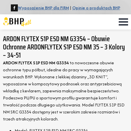
Wyposażenie BHP dla FIRM
|
Opinie o produktach BHP
ARDON FLYTEX S1P ESD NM G3354 – Obuwie
Ochronne ARDONFLYTEX S1P ESD NM 35 – 3 Kolory
– 34-51
ARDON FLYTEX S1P ESD NM G3354
to nowoczesne obuwie
ochronne typu półbut, idealne do pracy w wymagających
warunkach BHP. Wykonane z lekkiej dzianiny „3D KNIT“,
wyposażone w kompozytowy podnosek oraz antyprzebiciową
wkładkę z kevlarem, zapewnia maksymalne bezpieczeństwo.
Podeszwa PU/PU o sportowym profilu gwarantuje komfort i
trwałość podczas długiego użytkowania. Model FLYTEX S1P ESD
NM SRC G3354 dostępny jest w szerokim zakresie rozmiarów i
trzech atrakcyjnych kolorach.
Model: FLYTEX S1P ESD NM SRC G3354