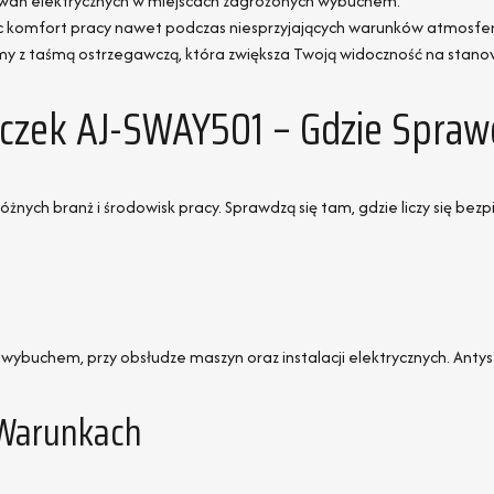
owań elektrycznych w miejscach zagrożonych wybuchem.
ąc komfort pracy nawet podczas niesprzyjających warunków atmosfer
my z taśmą ostrzegawczą, która zwiększa Twoją widoczność na stanow
czek AJ-SWAY501 – Gdzie Sprawdz
żnych branż i środowisk pracy. Sprawdzą się tam, gdzie liczy się bez
ybuchem, przy obsłudze maszyn oraz instalacji elektrycznych. Antysta
 Warunkach