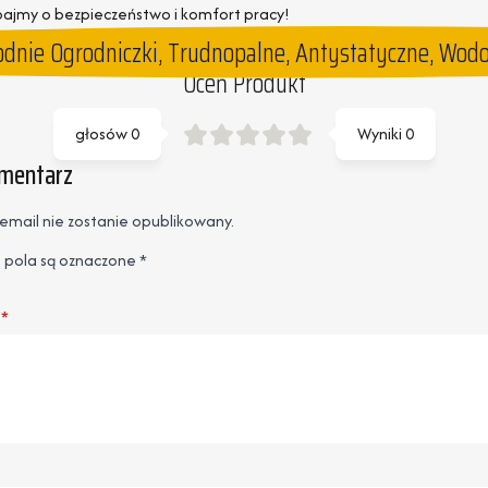
dbajmy o bezpieczeństwo i komfort pracy!
dnie Ogrodniczki, Trudnopalne, Antystatyczne, Wodoo
Oceń Produkt
głosów
0
Wyniki
0
omentarz
email nie zostanie opublikowany.
pola są oznaczone
*
*