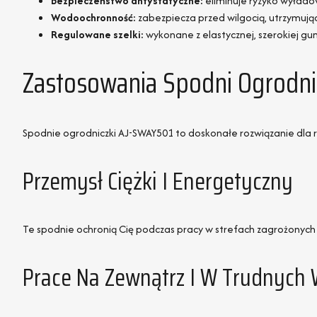
Bezpieczeństwo antystatyczne:
eliminuje ryzyko wyład
Wodoochronność:
zabezpiecza przed wilgocią, utrzymuj
Regulowane szelki:
wykonane z elastycznej, szerokiej gu
Zastosowania Spodni Ogrodni
Spodnie ogrodniczki AJ-SWAY501 to doskonałe rozwiązanie dla ró
Przemysł Ciężki I Energetyczny
Te spodnie ochronią Cię podczas pracy w strefach zagrożonych w
Prace Na Zewnątrz I W Trudnych