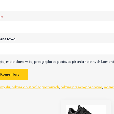
l
*
ternetowa
taj moje dane w tej przeglądarce podczas pisania kolejnych koment
emysłu
,
odzież do stref zagrożonych
,
odzież przeciwpożarowa
,
odzie