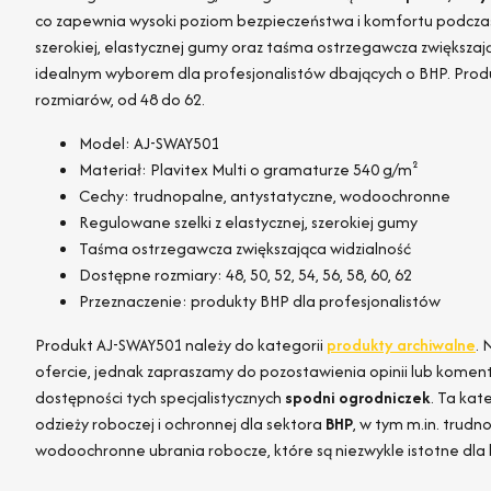
co zapewnia wysoki poziom bezpieczeństwa i komfortu podczas 
szerokiej, elastycznej gumy oraz taśma ostrzegawcza zwiększają 
idealnym wyborem dla profesjonalistów dbających o BHP. Prod
rozmiarów, od 48 do 62.
Model: AJ-SWAY501
Materiał: Plavitex Multi o gramaturze 540 g/m²
Cechy: trudnopalne, antystatyczne, wodoochronne
Regulowane szelki z elastycznej, szerokiej gumy
Taśma ostrzegawcza zwiększająca widzialność
Dostępne rozmiary: 48, 50, 52, 54, 56, 58, 60, 62
Przeznaczenie: produkty BHP dla profesjonalistów
Produkt AJ-SWAY501 należy do kategorii
produkty archiwalne
. 
ofercie, jednak zapraszamy do pozostawienia opinii lub komentar
dostępności tych specjalistycznych
spodni ogrodniczek
. Ta kat
odzieży roboczej i ochronnej dla sektora
BHP
, w tym m.in. trudn
wodoochronne ubrania robocze, które są niezwykle istotne dla