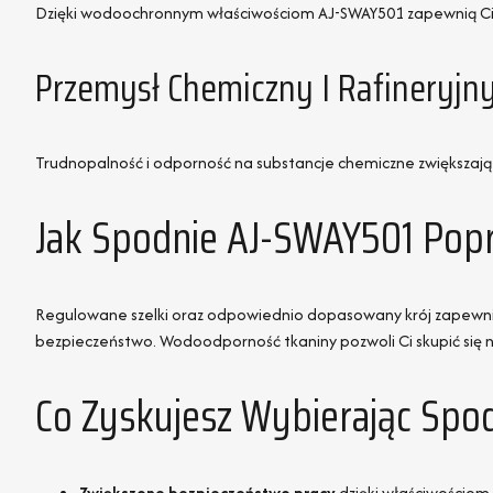
Dzięki wodoochronnym właściwościom AJ-SWAY501 zapewnią Ci s
Przemysł Chemiczny I Rafineryjn
Trudnopalność i odporność na substancje chemiczne zwiększają
Jak Spodnie AJ-SWAY501 Popr
Regulowane szelki oraz odpowiednio dopasowany krój zapewnia
bezpieczeństwo. Wodoodporność tkaniny pozwoli Ci skupić się n
Co Zyskujesz Wybierając Spo
Zwiększone bezpieczeństwo pracy
dzięki właściwościom