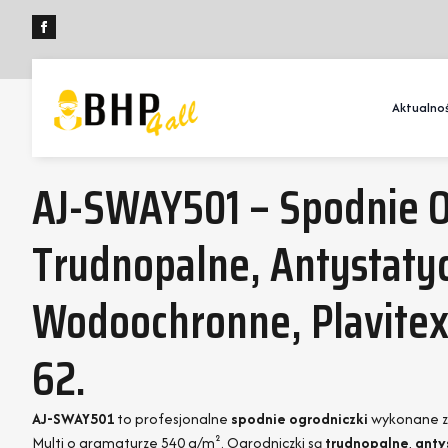
Aktualnoś
AJ-SWAY501 – Spodnie O
Trudnopalne, Antystaty
Wodoochronne, Plavitex 
62.
AJ-SWAY501
to profesjonalne
spodnie ogrodniczki
wykonane z
Multi o gramaturze 540 g/m². Ogrodniczki są
trudnopalne
,
anty