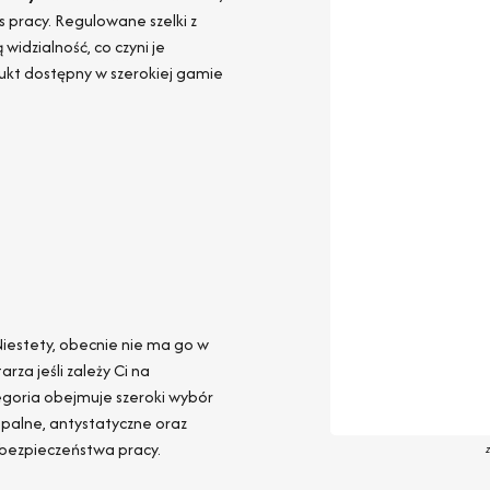
pracy. Regulowane szelki z
widzialność, co czyni je
ukt dostępny w szerokiej gamie
Niestety, obecnie nie ma go w
za jeśli zależy Ci na
egoria obejmuje szeroki wybór
opalne, antystatyczne oraz
 bezpieczeństwa pracy.