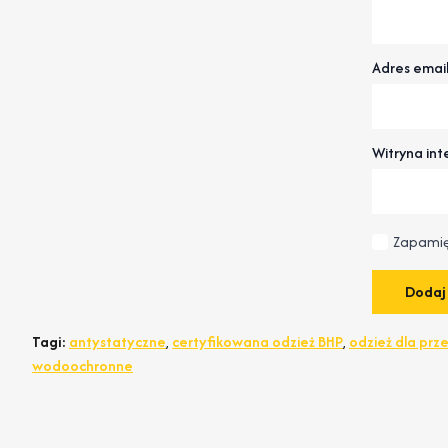
Adres emai
Witryna in
Zapamię
Tagi:
antystatyczne
,
certyfikowana odzież BHP
,
odzież dla prz
wodoochronne