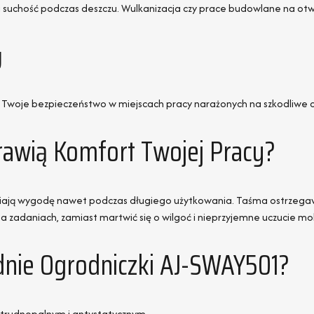
uchość podczas deszczu. Wulkanizacja czy prace budowlane na otw
y
 Twoje bezpieczeństwo w miejscach pracy narażonych na szkodliwe cz
awią Komfort Twojej Pracy?
ją wygodę nawet podczas długiego użytkowania. Taśma ostrzegawcz
a zadaniach, zamiast martwić się o wilgoć i nieprzyjemne uczucie mo
dnie Ogrodniczki AJ-SWAY501?
 trudnopalnym i antystatycznym.