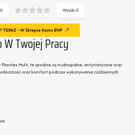
0
Wyniki
0
 TERAZ - W Sklepie Kams BHP
o W Twojej Pracy
 Plavitex Multi, te spodnie są trudnopalne, antystatyczne oraz
ą widoczność oraz komfort podczas wykonywania codziennych
ia.