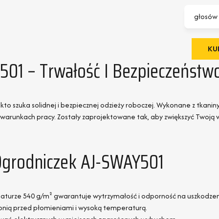
głosów
KUP
501 – Trwałość I Bezpieczeństw
to szuka solidnej i bezpiecznej odzieży roboczej. Wykonane z tkaniny
 warunkach pracy. Zostały zaprojektowane tak, aby zwiększyć Twoj
Ogrodniczek AJ-SWAY501
maturze 540 g/m² gwarantuje wytrzymałość i odporność na uszkodzen
onią przed płomieniami i wysoką temperaturą.