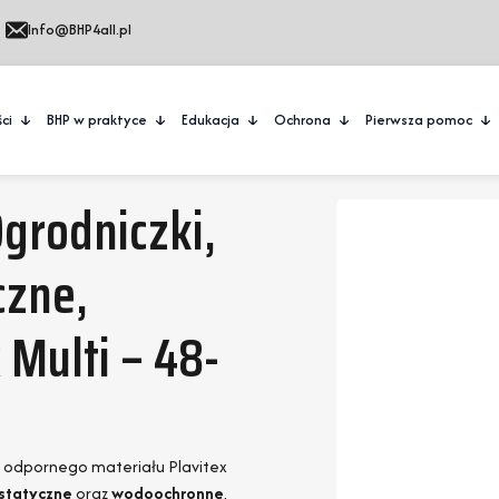
Info@BHP4all.pl
ci
BHP w praktyce
Edukacja
Ochrona
Pierwsza pomoc
grodniczki,
czne,
Multi – 48-
 odpornego materiału Plavitex
statyczne
oraz
wodoochronne
,