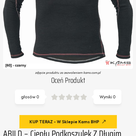
zdjęcie produktu za zezwoleniem kams.com.pl
Oceń Produkt
głosów
0
Wyniki
0
KUP TERAZ - W Sklepie Kams BHP
ABILD – Ciepły Podkoszulek Z Długim