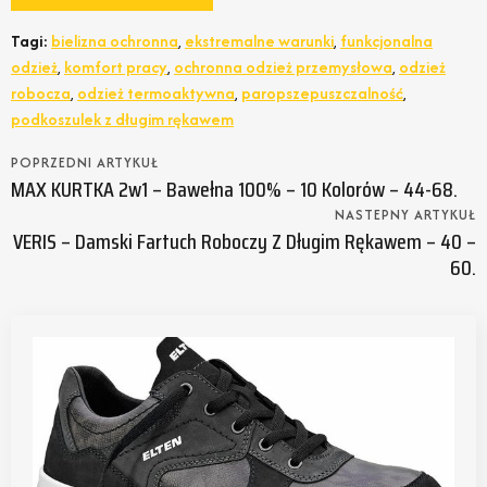
Tagi:
bielizna ochronna
,
ekstremalne warunki
,
funkcjonalna
odzież
,
komfort pracy
,
ochronna odzież przemysłowa
,
odzież
robocza
,
odzież termoaktywna
,
paropszepuszczalność
,
podkoszulek z długim rękawem
POPRZEDNI ARTYKUŁ
MAX KURTKA 2w1 – Bawełna 100% – 10 Kolorów – 44-68.
NASTEPNY ARTYKUŁ
VERIS – Damski Fartuch Roboczy Z Długim Rękawem – 40 –
60.