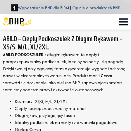
Wyposażenie BHP dla FIRM
|
Opinie o produktach BHP
ABILD – Ciepły Podkoszulek Z Długim Rękawem –
XS/S, M/L, XL/2XL.
ABILD PODKOSZULEK
z długim rękawem to ciepły i
paropszepuszczalny podkoszulek, idealny na narty i złą pogodę.
Dzięki swojej przylegającej formie gwarantuje wygodę i ochronę
nawet w ekstremalnych warunkach. Produkt marki
Cerva
sprawdzi się doskonale jako bielizna BHP, zapewniając komfort
termiczny podczas pracy i aktywności outdoorowych.
Rozmiary: XS/S, M/L, XL/2XL
Ciepły i paropszepuszczalny materiał
Długi rękaw, przylegający fason
Idealny podkoszulek na narty i złe warunki pogodowe
Marka: Cerva