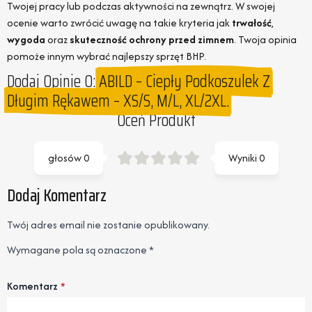
Twojej pracy lub podczas aktywności na zewnątrz. W swojej
ocenie warto zwrócić uwagę na takie kryteria jak
trwałość
,
wygoda
oraz
skuteczność ochrony przed zimnem
. Twoja opinia
pomoże innym wybrać najlepszy sprzęt BHP.
Dodaj Opinie O:
ABILD – Ciepły Podkoszulek Z
Długim Rękawem – XS/S, M/L, XL/2XL.
Oceń Produkt
głosów
0
Wyniki
0
Dodaj Komentarz
Twój adres email nie zostanie opublikowany.
Wymagane pola są oznaczone
*
Komentarz
*