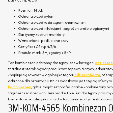
klasy CE typ 4/5/6.
Rozmiar: M, XL
Ochrona przed pyłem
Ochrona przed rozbryzgami chemicznymi
Ochrona przed infekcjami i zagrożeniami biologicznymi
Elastyczny kaptur i mankiety
Wzmocnione, podklejone szwy
Certyfikat CE typ 4/5/6
Produkt marki 3M, zgodny z BHP
Ten kombinezon ochronny dostępny jest w kategorii
odzież ro
znajdziesz szeroki wybór produktów zapewniających jednorazo
Znajduje się również w ogólnej kategorii
odzież robocza
, oferu
ochronne dla przemysłu i BHP. Dodatkowo jest częścią oferty w
kombinezony
, gdzie znajdziesz profesjonalne kombinezony o
zagrożeń i zastosowań. Jeśli produkt nie jest dostępny, prosimy 
komentarza – zależy nam na dostarczaniu asortymentu dopas
3M-KOM-4565 Kombinezon Oc