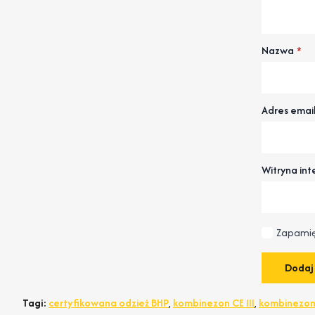
Nazwa
*
Adres emai
Witryna in
Zapamię
Tagi:
certyfikowana odzież BHP
,
kombinezon CE III
,
kombinezon