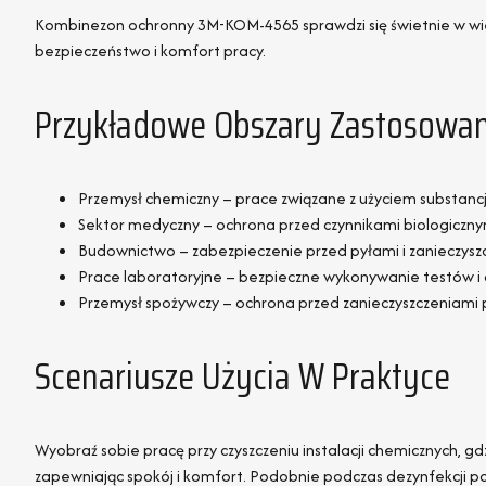
Kombinezon ochronny 3M-KOM-4565 sprawdzi się świetnie w wielu
bezpieczeństwo i komfort pracy.
Przykładowe Obszary Zastosowan
Przemysł chemiczny – prace związane z użyciem substancj
Sektor medyczny – ochrona przed czynnikami biologicznym
Budownictwo – zabezpieczenie przed pyłami i zanieczysz
Prace laboratoryjne – bezpieczne wykonywanie testów i a
Przemysł spożywczy – ochrona przed zanieczyszczeniami 
Scenariusze Użycia W Praktyce
Wyobraź sobie pracę przy czyszczeniu instalacji chemicznych, 
zapewniając spokój i komfort. Podobnie podczas dezynfekcji p