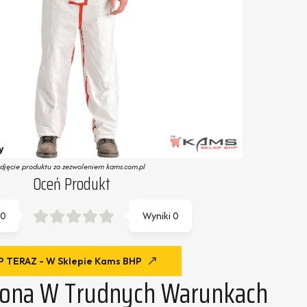
zdjęcie produktu za zezwoleniem kams.com.pl
Oceń Produkt
0
Wyniki
0
 TERAZ - W Sklepie Kams BHP
ona W Trudnych Warunkach