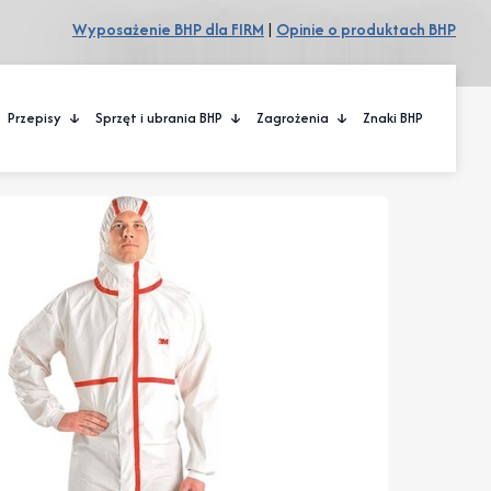
Wyposażenie BHP dla FIRM
|
Opinie o produktach BHP
Przepisy
Sprzęt i ubrania BHP
Zagrożenia
Znaki BHP