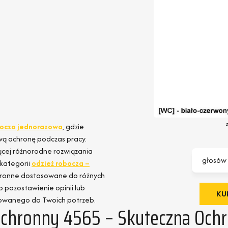
bocza jednorazowa
, gdzie
wą ochronę podczas pracy.
jącej różnorodne rozwiązania
głosów
 kategorii
odzież robocza –
chronne dostosowane do różnych
o pozostawienie opinii lub
KUP
owanego do Twoich potrzeb.
hronny 4565 – Skuteczna Ochr