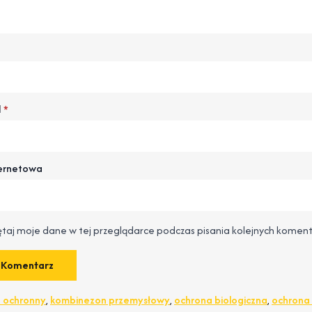
l
*
ternetowa
taj moje dane w tej przeglądarce podczas pisania kolejnych koment
 ochronny
,
kombinezon przemysłowy
,
ochrona biologiczna
,
ochrona