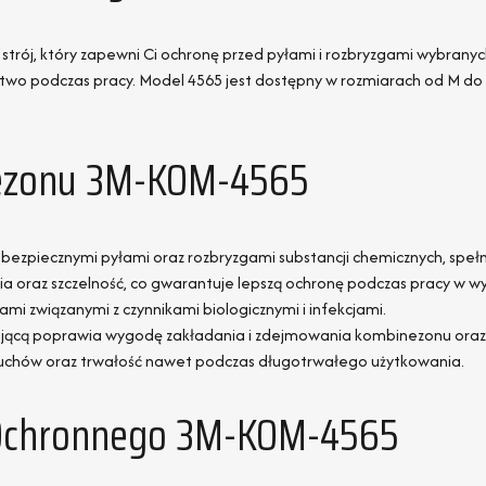
trój, który zapewni Ci ochronę przed pyłami i rozbryzgami wybranych
ństwo podczas pracy. Model 4565 jest dostępny w rozmiarach od M 
nezonu 3M-KOM-4565
ezpiecznymi pyłami oraz rozbryzgami substancji chemicznych, spełni
ia oraz szczelność, co gwarantuje lepszą ochronę podczas pracy w 
ami związanymi z czynnikami biologicznymi i infekcjami.
jącą poprawia wygodę zakładania i zdejmowania kombinezonu oraz z
uchów oraz trwałość nawet podczas długotrwałego użytkowania.
 Ochronnego 3M-KOM-4565