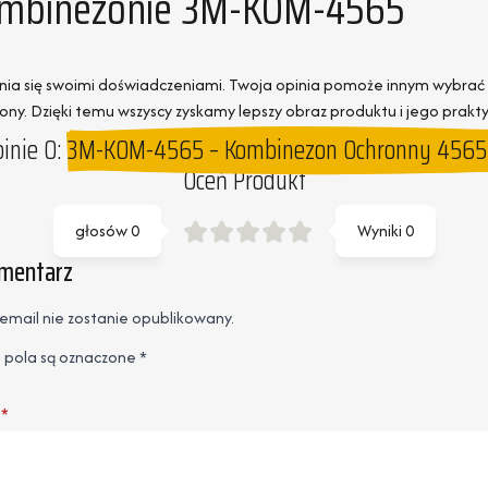
 Kombinezonie 3M-KOM-4565
lenia się swoimi doświadczeniami. Twoja opinia pomoże innym wybra
ny. Dzięki temu wszyscy zyskamy lepszy obraz produktu i jego prakty
inie O:
3M-KOM-4565 – Kombinezon Ochronny 4565
Oceń Produkt
głosów
0
Wyniki
0
omentarz
email nie zostanie opublikowany.
pola są oznaczone
*
*