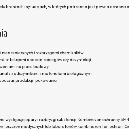
 branżach i sytuacjach, w których potrzebna jest pewna ochrona prz
ia
i niebezpiecznych i rozbryzgami chemikaliów.
i i infekcjami podczas zabiegów czy dezynfekcji.
czeniami na placu budowy.
naliz z odczynnikami i materiałami biologicznymi.
podczas produkcji i pakowania.
gdzie występują opary i rozbryzgi substancji. Kombinezon ochronny 3
omieszczeń medycznych lub laboratoriów kombinezon ten ochroni Cię 