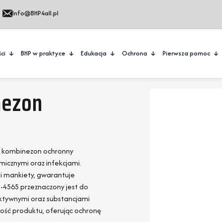
Info@BHP4all.pl
ci
BHP w praktyce
Edukacja
Ochrona
Pierwsza pomoc
nezon
ci kombinezon ochronny
icznymi oraz infekcjami.
i mankiety, gwarantuje
4565 przeznaczony jest do
ktywnymi oraz substancjami
ość produktu, oferując ochronę