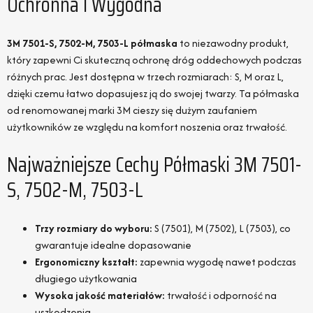
Ochronna I Wygodna
3M 7501-S, 7502-M, 7503-L półmaska
to niezawodny produkt,
który zapewni Ci skuteczną ochronę dróg oddechowych podczas
różnych prac. Jest dostępna w trzech rozmiarach: S, M oraz L,
dzięki czemu łatwo dopasujesz ją do swojej twarzy. Ta półmaska
od renomowanej marki 3M cieszy się dużym zaufaniem
użytkowników ze względu na komfort noszenia oraz trwałość.
Najważniejsze Cechy Półmaski 3M 7501-
S, 7502-M, 7503-L
Trzy rozmiary do wyboru:
S (7501), M (7502), L (7503), co
gwarantuje idealne dopasowanie
Ergonomiczny kształt:
zapewnia wygodę nawet podczas
długiego użytkowania
Wysoka jakość materiałów:
trwałość i odporność na
uszkodzenia