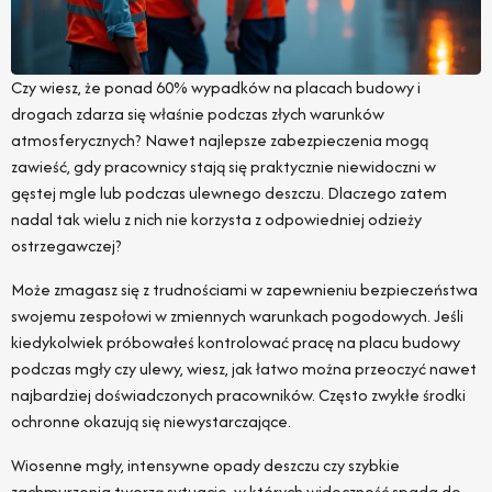
Czy wiesz, że ponad 60% wypadków na placach budowy i
drogach zdarza się właśnie podczas złych warunków
atmosferycznych? Nawet najlepsze zabezpieczenia mogą
zawieść, gdy pracownicy stają się praktycznie niewidoczni w
gęstej mgle lub podczas ulewnego deszczu. Dlaczego zatem
nadal tak wielu z nich nie korzysta z odpowiedniej odzieży
ostrzegawczej?
Może zmagasz się z trudnościami w zapewnieniu bezpieczeństwa
swojemu zespołowi w zmiennych warunkach pogodowych. Jeśli
kiedykolwiek próbowałeś kontrolować pracę na placu budowy
podczas mgły czy ulewy, wiesz, jak łatwo można przeoczyć nawet
najbardziej doświadczonych pracowników. Często zwykłe środki
ochronne okazują się niewystarczające.
Wiosenne mgły, intensywne opady deszczu czy szybkie
zachmurzenia tworzą sytuacje, w których widoczność spada do