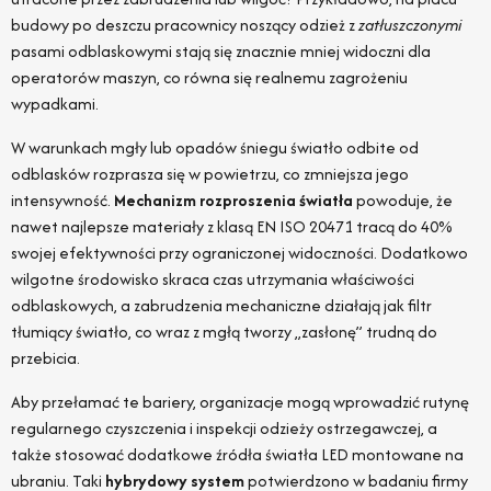
budowy po deszczu pracownicy noszący odzież z
zatłuszczonymi
pasami odblaskowymi stają się znacznie mniej widoczni dla
operatorów maszyn, co równa się realnemu zagrożeniu
wypadkami.
W warunkach mgły lub opadów śniegu światło odbite od
odblasków rozprasza się w powietrzu, co zmniejsza jego
intensywność.
Mechanizm rozproszenia światła
powoduje, że
nawet najlepsze materiały z klasą EN ISO 20471 tracą do 40%
swojej efektywności przy ograniczonej widoczności. Dodatkowo
wilgotne środowisko skraca czas utrzymania właściwości
odblaskowych, a zabrudzenia mechaniczne działają jak filtr
tłumiący światło, co wraz z mgłą tworzy „zasłonę” trudną do
przebicia.
Aby przełamać te bariery, organizacje mogą wprowadzić rutynę
regularnego czyszczenia i inspekcji odzieży ostrzegawczej, a
także stosować dodatkowe źródła światła LED montowane na
ubraniu. Taki
hybrydowy system
potwierdzono w badaniu firmy