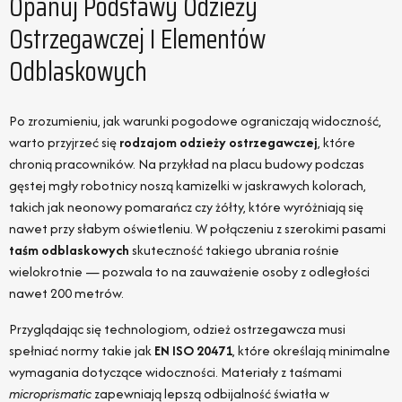
Opanuj Podstawy Odzieży
Ostrzegawczej I Elementów
Odblaskowych
Po zrozumieniu, jak warunki pogodowe ograniczają widoczność,
warto przyjrzeć się
rodzajom odzieży ostrzegawczej
, które
chronią pracowników. Na przykład na placu budowy podczas
gęstej mgły robotnicy noszą kamizelki w jaskrawych kolorach,
takich jak neonowy pomarańcz czy żółty, które wyróżniają się
nawet przy słabym oświetleniu. W połączeniu z szerokimi pasami
taśm odblaskowych
skuteczność takiego ubrania rośnie
wielokrotnie — pozwala to na zauważenie osoby z odległości
nawet 200 metrów.
Przyglądając się technologiom, odzież ostrzegawcza musi
spełniać normy takie jak
EN ISO 20471
, które określają minimalne
wymagania dotyczące widoczności. Materiały z taśmami
microprismatic
zapewniają lepszą odbijalność światła w