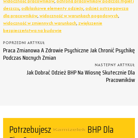
widoczność pracowników
,
ochrona pracowników podczas mgieł i
deszczu
,
odblaskowe elementy odzieży
,
odzież ostrzegawcza
dla pracowników
,
widoczność w warunkach pogodowych
,
widoczność w zmiennych warunkach
,
zwiększenie
bezpieczeństwa na budowie
POPRZEDNI ARTYKUŁ
Praca Zmianowa A Zdrowie Psychiczne Jak Chronić Psychikę
Podczas Nocnych Zmian
NASTEPNY ARTYKUŁ
Jak Dobrać Odzież BHP Na Wiosnę Skutecznie Dla
Pracowników
Potrzebujesz
Spodni
BHP Dla Firm?