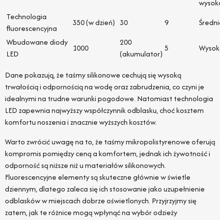
wysok
Technologia
350 (w dzień)
30
9
Średni
fluorescencyjna
Wbudowane diody
200
1000
5
Wysok
LED
(akumulator)
Dane pokazują, że taśmy silikonowe cechują się wysoką
trwałością i odpornością na wodę oraz zabrudzenia, co czyni je
idealnymi na trudne warunki pogodowe. Natomiast technologia
LED zapewnia najwyższy współczynnik odblasku, choć kosztem
komfortu noszenia i znacznie wyższych kosztów.
Warto zwrócić uwagę na to, że taśmy mikropolistyrenowe oferują
kompromis pomiędzy ceną a komfortem, jednak ich żywotność i
odporność są niższe niż u materiałów silikonowych.
Fluorescencyjne elementy są skuteczne głównie w świetle
dziennym, dlatego zaleca się ich stosowanie jako uzupełnienie
odblasków w miejscach dobrze oświetlonych. Przyjrzyjmy się
zatem, jak te różnice mogą wpłynąć na wybór odzieży