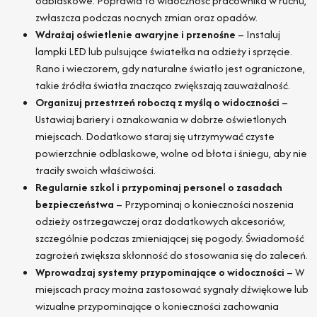
odblaskowe. Poprawia to widoczność pracownika w ruchu,
zwłaszcza podczas nocnych zmian oraz opadów.
Wdrażaj oświetlenie awaryjne i przenośne
– Instaluj
lampki LED lub pulsujące światełka na odzieży i sprzęcie.
Rano i wieczorem, gdy naturalne światło jest ograniczone,
takie źródła światła znacząco zwiększają zauważalność.
Organizuj przestrzeń roboczą z myślą o widoczności
–
Ustawiaj bariery i oznakowania w dobrze oświetlonych
miejscach. Dodatkowo staraj się utrzymywać czyste
powierzchnie odblaskowe, wolne od błota i śniegu, aby nie
traciły swoich właściwości.
Regularnie szkol i przypominaj personel o zasadach
bezpieczeństwa
– Przypominaj o konieczności noszenia
odzieży ostrzegawczej oraz dodatkowych akcesoriów,
szczególnie podczas zmieniającej się pogody. Świadomość
zagrożeń zwiększa skłonność do stosowania się do zaleceń.
Wprowadzaj systemy przypominające o widoczności
– W
miejscach pracy można zastosować sygnały dźwiękowe lub
wizualne przypominające o konieczności zachowania