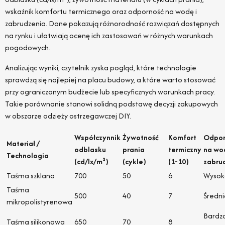
wskaźnik komfortu termicznego oraz odporność na wodę i
zabrudzenia. Dane pokazują różnorodność rozwiązań dostępnych
na rynku i ułatwiają ocenę ich zastosowań w różnych warunkach
pogodowych.
Analizując wyniki, czytelnik zyska pogląd, które technologie
sprawdzą się najlepiej na placu budowy, a które warto stosować
przy ograniczonym budżecie lub specyficznych warunkach pracy.
Takie porównanie stanowi solidną podstawę decyzji zakupowych
w obszarze odzieży ostrzegawczej DIY.
Współczynnik
Żywotność
Komfort
Odpor
Materiał /
odblasku
prania
termiczny
na wod
Technologia
(cd/lx/m²)
(cykle)
(1-10)
zabru
Taśma szklana
700
50
6
Wysok
Taśma
500
40
7
Średni
mikropolistyrenowa
Bardz
Taśma silikonowa
650
70
8