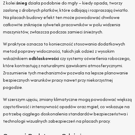
Z kolei
śnieg
działa podobnie do mgły – kiedy opada, tworzy
zasłonę z drobnych płatków, które odbijają i rozpraszają światło.
Na placach budowy efekt ten może powodować chwilowe
całkowite zniknięcie sylwetek pracowników w polu widzenia
maszynistów, zwłaszcza podczas zamieci śnieżnych.
W praktyce oznacza to konieczność stosowania dodatkowych
metod poprawy widoczności, takich jak odzież z wysokim
wskaźnikiem
odblaskowości
czy systemy oświetlenia roboczego,
które kontrastują z naturalnymi zjawiskami atmosferycznymi.
Zrozumienie tych mechanizmów pozwala na lepsze planowanie
bezpiecznych warunków pracy nawet przy niekorzystnej
pogodzie.
W szerszym ujęciu, zmiany klimatyczne mogą powodować większą
częstotliwość i intensywność opadów oraz mgieł, co wskazuje na
potrzebę ciągłego doskonalenia standardów bezpieczeństwa i
technologii wizualnych zabezpieczeń na placach pracy.