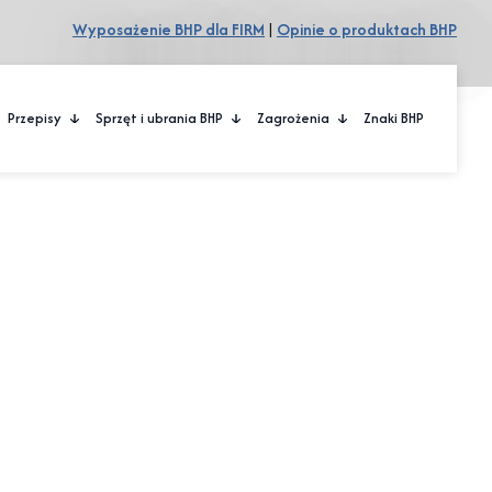
Wyposażenie BHP dla FIRM
|
Opinie o produktach BHP
Przepisy
Sprzęt i ubrania BHP
Zagrożenia
Znaki BHP