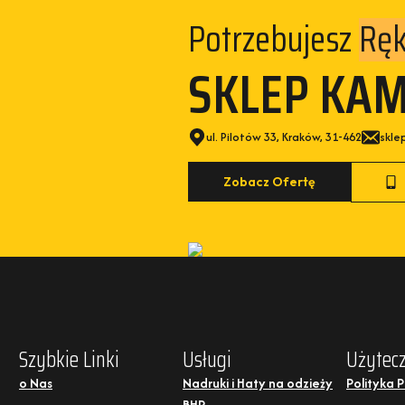
Potrzebujesz
Ręk
SKLEP KA
ul. Pilotów 33, Kraków, 31-462
skle
Zobacz Ofertę
Szybkie Linki
Usługi
Użytecz
o Nas
Nadruki i Haty na odzieży
Polityka 
BHP