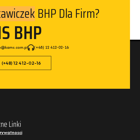
BHP Dla Firm?
awiczek
MS BHP
p@kams.com.pl
(+48) 12 412-02-16
(+48) 12 412-02-16
ne Linki
Prywatnosci