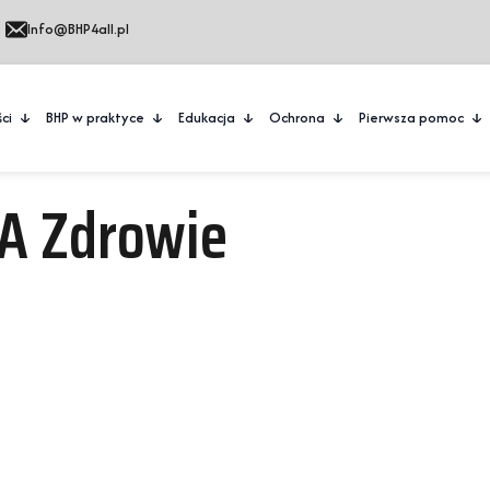
Info@BHP4all.pl
ci
BHP w praktyce
Edukacja
Ochrona
Pierwsza pomoc
A Zdrowie