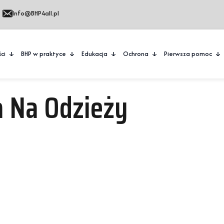
Info@BHP4all.pl
ci
BHP w praktyce
Edukacja
Ochrona
Pierwsza pomoc
a Na Odzieży