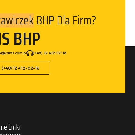
BHP Dla Firm?
izelek
MS BHP
p@kams.com.pl
(+48) 12 412-02-16
(+48) 12 412-02-16
ne Linki
Prywatnosci