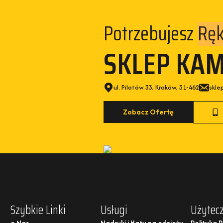
Potrzebujesz
Kam
SKLEP KA
ul. Pilotów 33, Kraków, 31-462
skle
Zobacz Ofertę
Szybkie Linki
Usługi
Użytecz
o Nas
Nadruki i Haty na odzieży
Polityka 