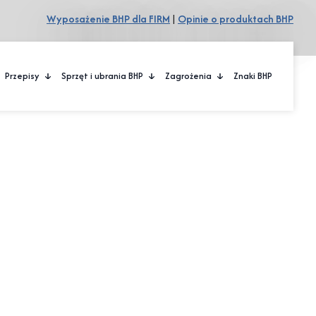
Wyposażenie BHP dla FIRM
|
Opinie o produktach BHP
Przepisy
Sprzęt i ubrania BHP
Zagrożenia
Znaki BHP