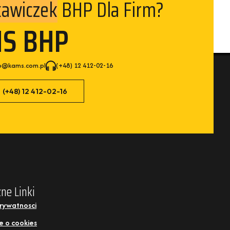
BHP Dla Firm?
awiczek
MS BHP
p@kams.com.pl
(+48) 12 412-02-16
(+48) 12 412-02-16
ne Linki
Prywatnosci
e o cookies