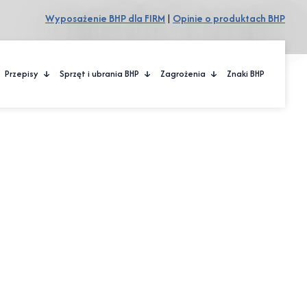
Wyposażenie BHP dla FIRM
|
Opinie o produktach BHP
Przepisy
Sprzęt i ubrania BHP
Zagrożenia
Znaki BHP