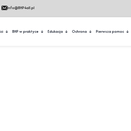
Info@BHP4all.pl
ci
BHP w praktyce
Edukacja
Ochrona
Pierwsza pomoc