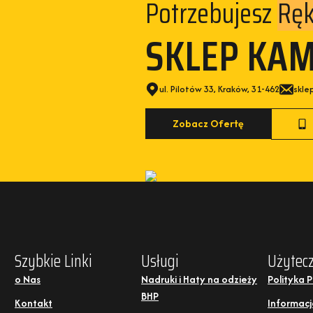
Potrzebujesz
Ręk
SKLEP KA
ul. Pilotów 33, Kraków, 31-462
skle
Zobacz Ofertę
Szybkie Linki
Usługi
Użytecz
o Nas
Nadruki i Haty na odzieży
Polityka 
BHP
Kontakt
Informacj