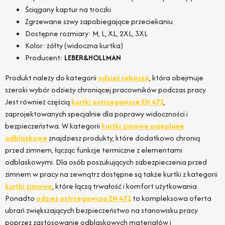
Ściągany kaptur na troczki
Zgrzewane szwy zapobiegające przeciekaniu
Dostępne rozmiary: M, L, XL, 2XL, 3XL
Kolor: żółty (widoczna kurtka)
Producent:
LEBER&HOLLMAN
Produkt należy do kategorii
odzież robocza
, która obejmuje
szeroki wybór odzieży chroniącej pracowników podczas pracy.
Jest również częścią
kurtki ostrzegawcze EN 471
,
zaprojektowanych specjalnie dla poprawy widoczności i
bezpieczeństwa. W kategorii
kurtki zimowe ocieplane
odblaskowe
znajdziesz produkty, które dodatkowo chronią
przed zimnem, łącząc funkcje termiczne z elementami
odblaskowymi. Dla osób poszukujących zabezpieczenia przed
zimnem w pracy na zewnątrz dostępne są także kurtki z kategorii
kurtki zimowe
, które łączą trwałość i komfort użytkowania.
Ponadto
odzież ostrzegawcza EN 471
to kompleksowa oferta
ubrań zwiększających bezpieczeństwo na stanowisku pracy
poprzez zastosowanie odblaskowych materiałów i