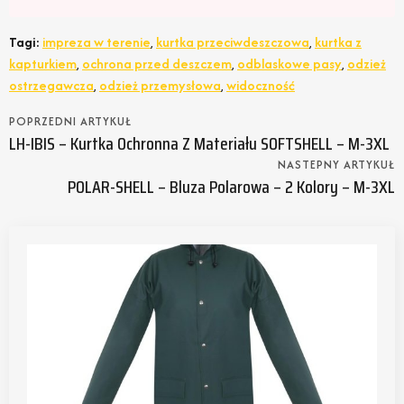
Tagi:
impreza w terenie
,
kurtka przeciwdeszczowa
,
kurtka z
kapturkiem
,
ochrona przed deszczem
,
odblaskowe pasy
,
odzież
ostrzegawcza
,
odzież przemysłowa
,
widoczność
POPRZEDNI ARTYKUŁ
LH-IBIS – Kurtka Ochronna Z Materiału SOFTSHELL – M-3XL
NASTEPNY ARTYKUŁ
POLAR-SHELL – Bluza Polarowa – 2 Kolory – M-3XL