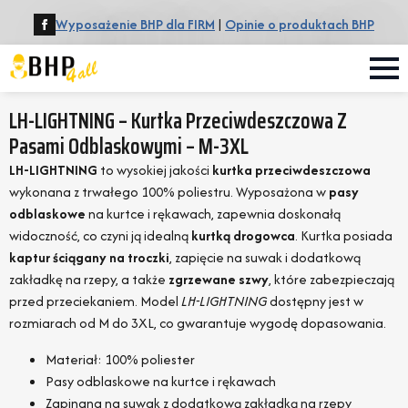
Wyposażenie BHP dla FIRM
|
Opinie o produktach BHP
LH-LIGHTNING – Kurtka Przeciwdeszczowa Z
Pasami Odblaskowymi – M-3XL
LH-LIGHTNING
to wysokiej jakości
kurtka przeciwdeszczowa
wykonana z trwałego 100% poliestru. Wyposażona w
pasy
odblaskowe
na kurtce i rękawach, zapewnia doskonałą
widoczność, co czyni ją idealną
kurtką drogowca
. Kurtka posiada
kaptur ściągany na troczki
, zapięcie na suwak i dodatkową
zakładkę na rzepy, a także
zgrzewane szwy
, które zabezpieczają
przed przeciekaniem. Model
LH-LIGHTNING
dostępny jest w
rozmiarach od M do 3XL, co gwarantuje wygodę dopasowania.
Materiał: 100% poliester
Pasy odblaskowe na kurtce i rękawach
Zapinana na suwak z dodatkową zakładką na rzepy