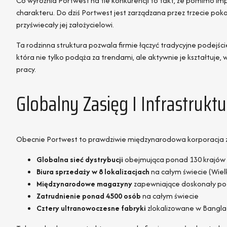
Co wyróżnia Portwest na tle konkurencji to fakt, że pomimo im
charakteru. Do dziś Portwest jest zarządzana przez trzecie pokol
przyświecały jej założycielowi.
Ta rodzinna struktura pozwala firmie łączyć tradycyjne podejści
która nie tylko podąża za trendami, ale aktywnie je kształtuj
pracy.
Globalny Zasięg I Infrastruktu
Obecnie Portwest to prawdziwie międzynarodowa korporacja z i
Globalna sieć dystrybucji
obejmująca ponad 130 krajów
Biura sprzedaży w 8 lokalizacjach
na całym świecie (Wielk
Międzynarodowe magazyny
zapewniające doskonały poz
Zatrudnienie ponad 4500 osób
na całym świecie
Cztery ultranowoczesne fabryki
zlokalizowane w Banglade