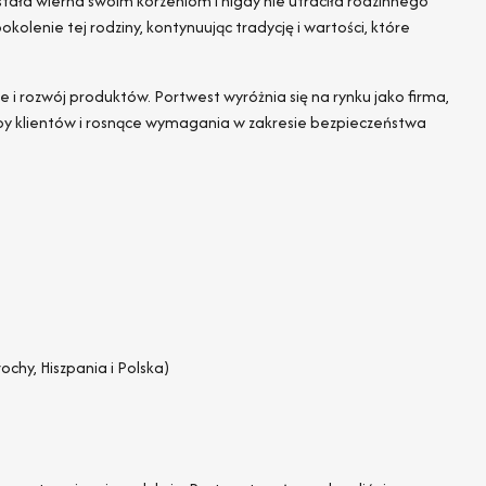
tała wierna swoim korzeniom i nigdy nie utraciła rodzinnego
kolenie tej rodziny, kontynuując tradycję i wartości, które
e i rozwój produktów. Portwest wyróżnia się na rynku jako firma,
eby klientów i rosnące wymagania w zakresie bezpieczeństwa
ochy, Hiszpania i Polska)