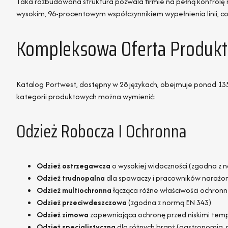
Taka rozbudowana struktura pozwala firmie na pełną kontrolę 
wysokim, 96-procentowym współczynnikiem wypełnienia linii, c
Kompleksowa Oferta Produk
Katalog Portwest, dostępny w 28 językach, obejmuje ponad 135
kategorii produktowych można wymienić:
Odzież Robocza I Ochronna
Odzież ostrzegawcza
o wysokiej widoczności (zgodna z 
Odzież trudnopalna
dla spawaczy i pracowników narażon
Odzież multiochronna
łącząca różne właściwości ochronn
Odzież przeciwdeszczowa
(zgodna z normą EN 343)
Odzież zimowa
zapewniająca ochronę przed niskimi tem
Odzież specjalistyczna
dla różnych branż (gastronomia,