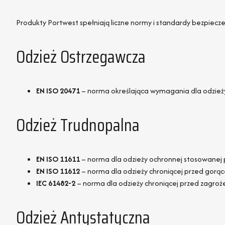
Produkty Portwest spełniają liczne normy i standardy bezpiecz
Odzież Ostrzegawcza
EN ISO 20471
– norma określająca wymagania dla odzieży 
Odzież Trudnopalna
EN ISO 11611
– norma dla odzieży ochronnej stosowanej
EN ISO 11612
– norma dla odzieży chroniącej przed gorą
IEC 61482-2
– norma dla odzieży chroniącej przed zagro
Odzież Antystatyczna