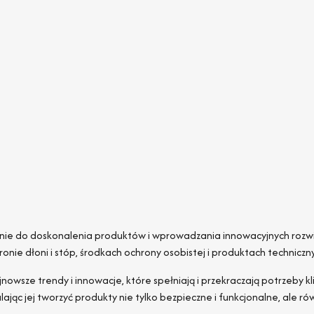
żenie do doskonalenia produktów i wprowadzania innowacyjnych rozwi
hronie dłoni i stóp, środkach ochrony osobistej i produktach techniczn
owsze trendy i innowacje, które spełniają i przekraczają potrzeby 
jąc jej tworzyć produkty nie tylko bezpieczne i funkcjonalne, ale r