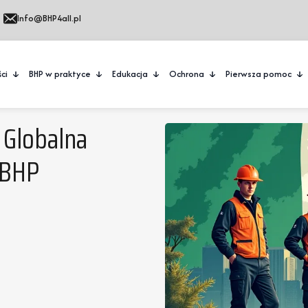
Info@BHP4all.pl
ci
BHP w praktyce
Edukacja
Ochrona
Pierwsza pomoc
I Globalna
 BHP