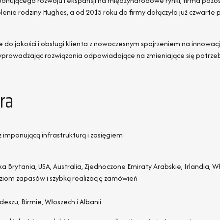
ponującego rozwoju i ekspansji na międzynarodowe rynki, firma pozos
enie rodziny Hughes, a od 2015 roku do firmy dołączyło już czwarte po
e do jakości i obsługi klienta z nowoczesnym spojrzeniem na innowacj
e, wprowadzając rozwiązania odpowiadające na zmieniające się potrz
ra
mponującą infrastrukturą i zasięgiem:
a Brytania, USA, Australia, Zjednoczone Emiraty Arabskie, Irlandia, Wł
iom zapasów i szybką realizację zamówień
szu, Birmie, Włoszech i Albanii