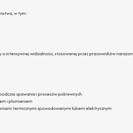
eństwa, w tym:
o intensywnej widzialności, stosowanej przez pracowników narażony
 podczas spawania i procesów pokrewnych
cem i płomieniem
żeniami termicznymi spowodowanymi łukiem elektrycznym