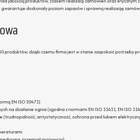
nad jakością produktów, czasem realizacji zamówień oraz etycznym 
o gwarantuje doskonały poziom zapasów i sprawną realizację zamówi
towa
0 produktów, dzięki czemu firma jest w stanie zaspokoić potrzeby 
normą EN ISO 20471)
ych na działanie ognia (zgodna z normami EN ISO 11611, EN ISO 11
e (trudnopalność, antystatyczność, ochrona przed łukiem elektrycz
peraturami
 medycyna, przemysł spożywczy)