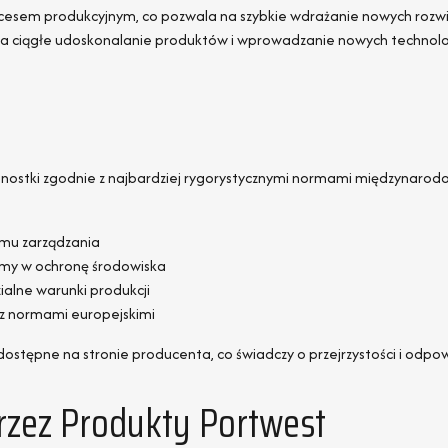
esem produkcyjnym, co pozwala na szybkie wdrażanie nowych rozwiąz
ę na ciągłe udoskonalanie produktów i wprowadzanie nowych technolog
dnostki zgodnie z najbardziej rygorystycznymi normami międzynarod
emu zarządzania
rmy w ochronę środowiska
alne warunki produkcji
z normami europejskimi
dostępne na stronie producenta, co świadczy o przejrzystości i odpow
rzez Produkty Portwest