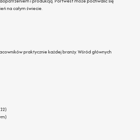
zaopatrzeniem i produkcją. Portwest może pochwalić się
eń na całym świecie.
pracowników praktycznie każdej branży. Wśród głównych
612)
nym)