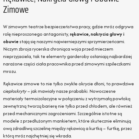
Zimowe
W zimowym teatrze bezpieczeństwa pracy, gdzie mróz odgrywa
rolę nieproszonego antagonisty,
rękawice, nakrycia głowy i
obuwie
stają się naszymi najwierniejszymi sprzymierzeńcami.
Niczym zbroja rycerska chroniąca woja przed mieczem
nieprzyjaciela, tak te elementy garderoby osłaniają najbardziej
narażone części ciała pracownika przed zimowymi szpileczkami
mrozu.
Rękawice zimowe to nie tylko zwykłe okrycie dłoni, to prawdziwe
ciepłoskryty
– jak mawiały nasze prababki. Nowoczesne
materiały termoizolacyjne w połączeniu z wytrzymałą powłoką
zewnętrzną tworzą barierę nie tylko przed chłodem, ale również
przed mechanicznymi zagrożeniami. Szczególnie istotne są
modele z przedłużonym mankietem, które skutecznie eliminują
ową zdradliwą szczelinę między rękawicą a kurtką – furtkę, przez
którą mróz najchętniej się wkrada.