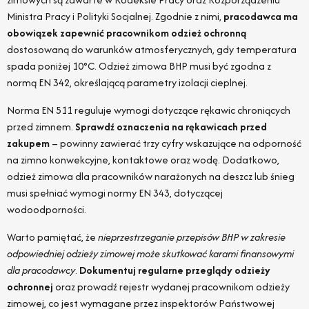
Ministra Pracy i Polityki Socjalnej. Zgodnie z nimi,
pracodawca ma
obowiązek zapewnić pracownikom odzież ochronną
dostosowaną do warunków atmosferycznych, gdy temperatura
spada poniżej 10°C. Odzież zimowa BHP musi być zgodna z
normą EN 342, określającą parametry izolacji cieplnej.
Norma EN 511 reguluje wymogi dotyczące rękawic chroniących
przed zimnem.
Sprawdź oznaczenia na rękawicach przed
zakupem
– powinny zawierać trzy cyfry wskazujące na odporność
na zimno konwekcyjne, kontaktowe oraz wodę. Dodatkowo,
odzież zimowa dla pracowników narażonych na deszcz lub śnieg
musi spełniać wymogi normy EN 343, dotyczącej
wodoodporności.
Warto pamiętać, że
nieprzestrzeganie przepisów BHP w zakresie
odpowiedniej odzieży zimowej może skutkować karami finansowymi
dla pracodawcy
.
Dokumentuj regularne przeglądy odzieży
ochronnej
oraz prowadź rejestr wydanej pracownikom odzieży
zimowej, co jest wymagane przez inspektorów Państwowej