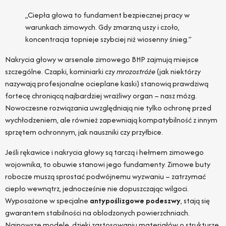
„Ciepła głowa to fundament bezpiecznej pracy w
warunkach zimowych. Gdy zmarzną uszy i czoło,
koncentracja topnieje szybciej niż wiosenny śnieg.”
Nakrycia głowy w arsenale zimowego BHP zajmują miejsce
szczególne. Czapki, kominiarki czy
mrozostróże
(jak niektórzy
nazywają profesjonalne ocieplane kaski) stanowią prawdziwą
fortecę chroniącą najbardziej wrażliwy organ – nasz mózg.
Nowoczesne rozwiązania uwzględniają nie tylko ochronę przed
wychłodzeniem, ale również zapewniają kompatybilność z innym
sprzętem ochronnym, jak nauszniki czy przyłbice.
Jeśli rękawice i nakrycia głowy są tarczą i hełmem zimowego
wojownika, to obuwie stanowi jego fundamenty. Zimowe buty
robocze muszą sprostać podwójnemu wyzwaniu – zatrzymać
ciepło wewnątrz, jednocześnie nie dopuszczając wilgoci.
Wyposażone w specjalne
antypoślizgowe podeszwy
, stają się
gwarantem stabilności na oblodzonych powierzchniach.
Najnowsze modele, dzięki zastosowaniu materiałów o strukturze