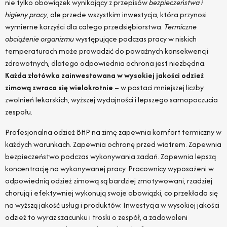
nie tylko obowiązek wynikający z przepisów
bezpieczeństwa i
higieny pracy
, ale przede wszystkim inwestycja, która przynosi
wymierne korzyści dla całego przedsiębiorstwa.
Termiczne
obciążenie organizmu
występujące podczas pracy w niskich
temperaturach może prowadzić do poważnych konsekwencji
zdrowotnych, dlatego odpowiednia ochrona jest niezbędna.
Każda złotówka zainwestowana w wysokiej jakości odzież
zimową zwraca się wielokrotnie
– w postaci mniejszej liczby
zwolnień lekarskich, wyższej wydajności i lepszego samopoczucia
zespołu.
Profesjonalna odzież BHP na zimę zapewnia komfort termiczny w
każdych warunkach. Zapewnia ochronę przed wiatrem. Zapewnia
bezpieczeństwo podczas wykonywania zadań. Zapewnia lepszą
koncentrację na wykonywanej pracy. Pracownicy wyposażeni w
odpowiednią odzież zimową są bardziej zmotywowani, rzadziej
chorują i efektywniej wykonują swoje obowiązki, co przekłada się
na wyższą jakość usług i produktów. Inwestycja w wysokiej jakości
odzież to wyraz szacunku i troski o zespół, a zadowoleni