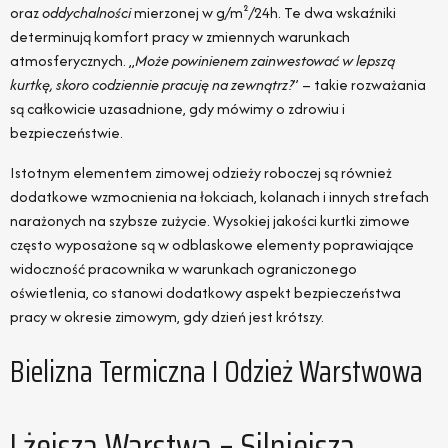
oraz
oddychalności
mierzonej w g/m²/24h. Te dwa wskaźniki
determinują komfort pracy w zmiennych warunkach
atmosferycznych. „
Może powinienem zainwestować w lepszą
kurtkę, skoro codziennie pracuję na zewnątrz?
” – takie rozważania
są całkowicie uzasadnione, gdy mówimy o zdrowiu i
bezpieczeństwie.
Istotnym elementem zimowej odzieży roboczej są również
dodatkowe wzmocnienia na łokciach, kolanach i innych strefach
narażonych na szybsze zużycie. Wysokiej jakości kurtki zimowe
często wyposażone są w odblaskowe elementy poprawiające
widoczność pracownika w warunkach ograniczonego
oświetlenia, co stanowi dodatkowy aspekt bezpieczeństwa
pracy w okresie zimowym, gdy dzień jest krótszy.
Bielizna Termiczna I Odzież Warstwowa
Lżejsza Warstwa – Silniejsza