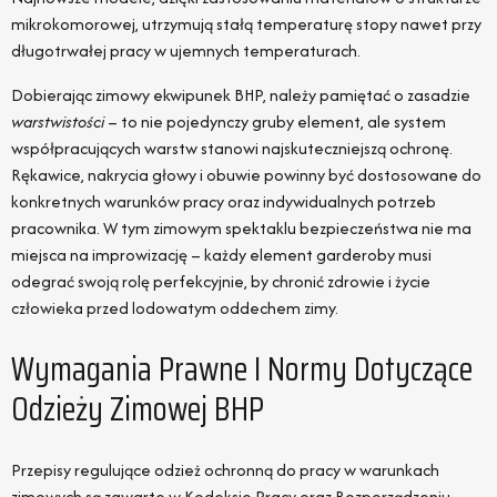
mikrokomorowej, utrzymują stałą temperaturę stopy nawet przy
długotrwałej pracy w ujemnych temperaturach.
Dobierając zimowy ekwipunek BHP, należy pamiętać o zasadzie
warstwistości
– to nie pojedynczy gruby element, ale system
współpracujących warstw stanowi najskuteczniejszą ochronę.
Rękawice, nakrycia głowy i obuwie powinny być dostosowane do
konkretnych warunków pracy oraz indywidualnych potrzeb
pracownika. W tym zimowym spektaklu bezpieczeństwa nie ma
miejsca na improwizację – każdy element garderoby musi
odegrać swoją rolę perfekcyjnie, by chronić zdrowie i życie
człowieka przed lodowatym oddechem zimy.
Wymagania Prawne I Normy Dotyczące
Odzieży Zimowej BHP
Przepisy regulujące odzież ochronną do pracy w warunkach
zimowych są zawarte w Kodeksie Pracy oraz Rozporządzeniu