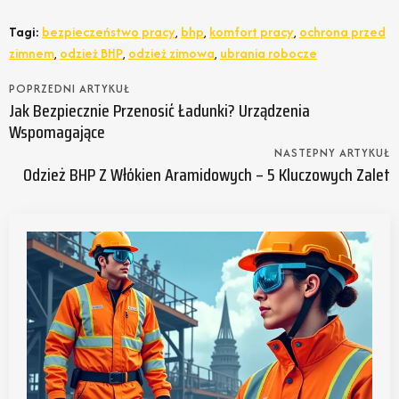
Tagi:
bezpieczeństwo pracy
,
bhp
,
komfort pracy
,
ochrona przed
zimnem
,
odzież BHP
,
odzież zimowa
,
ubrania robocze
POPRZEDNI ARTYKUŁ
Jak Bezpiecznie Przenosić Ładunki? Urządzenia
Wspomagające
NASTEPNY ARTYKUŁ
Odzież BHP Z Włókien Aramidowych – 5 Kluczowych Zalet