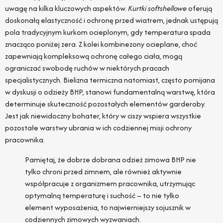
uwagę na kilka kluczowych aspektów.
Kurtki softshellowe
oferują
doskonałą elastyczność i ochronę przed wiatrem, jednak ustępują
pola tradycyjnym kurkom ocieplonym, gdy temperatura spada
znacząco poniżej zera. Z kolei kombinezony ocieplane, choć
zapewniają kompleksową ochronę całego ciała, mogą
ograniczać swobodę ruchów w niektórych pracach
specjalistycznych. Bielizna termiczna natomiast, często pomijana
w dyskusji o odzieży BHP, stanowi fundamentalną warstwę, która
determinuje skuteczność pozostałych elementów garderoby.
Jest jak niewidoczny bohater, który w ciszy wspiera wszystkie
pozostałe warstwy ubrania w ich codziennej misji ochrony
pracownika.
Pamiętaj, że dobrze dobrana odzież zimowa BHP nie
tylko chroni przed zimnem, ale również aktywnie
współpracuje z organizmem pracownika, utrzymując
optymalną temperaturę i suchość – to nie tylko
element wyposażenia, to najwierniejszy sojusznik w
codziennych zimowych wyzwaniach.