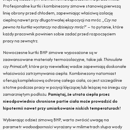
Profesjonalne kurtki i kombinezony zimowe stanowią pierwszą
linię obrony przed chłodem, zapewniając właściwą izolację
cieplną nawet przy długotrwałej ekspozycji na mróz. „
Czy na
pewno ta kurtka wystarczy na dzisiejszy mróz?
” – to pytanie, które
każdy pracownik powinien sobie zadać przed rozpoczęciem
pracy na zewnątrz.
Nowoczesne kurtki BHP zimowe wyposażone są w
zaawansowane materiały termoizolacyjne, takie jak
Thinsulate
czy
PrimaLoft
, które przy niewielkiej wadze zapewniają doskonałe
właściwości zatrzymywania ciepła. Kombinezony natomiast
oferują kompleksową ochronę całego ciała, co jest szczególnie
istotne podczas pracy w pozycji klęczącej lub leżącej na śniegu czy
zamarzniętym podłożu.
Pamiętaj, że utrata ciepła przez
nieodpowiednio chronione partie ciała może prowadzić do
hipotermii nawet przy umiarkowanie niskich temperaturach!
Wybierając odzież zimową BHP, warto zwrócić uwagę na
parametr
wodoodporności
wyrażany w milimetrach słupa wody