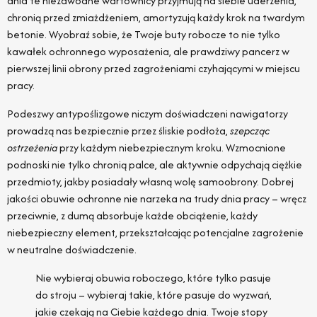
dnia te niezawodne wartownicy przyjmują na siebie uderzenia,
chronią przed zmiażdżeniem, amortyzują każdy krok na twardym
betonie. Wyobraź sobie, że Twoje buty robocze to nie tylko
kawałek ochronnego wyposażenia, ale prawdziwy pancerz w
pierwszej linii obrony przed zagrożeniami czyhającymi w miejscu
pracy.
Podeszwy antypoślizgowe niczym doświadczeni nawigatorzy
prowadzą nas bezpiecznie przez śliskie podłoża,
szepcząc
ostrzeżenia
przy każdym niebezpiecznym kroku. Wzmocnione
podnoski nie tylko chronią palce, ale aktywnie odpychają ciężkie
przedmioty, jakby posiadały własną wolę samoobrony. Dobrej
jakości obuwie ochronne nie narzeka na trudy dnia pracy – wręcz
przeciwnie, z dumą absorbuje każde obciążenie, każdy
niebezpieczny element, przekształcając potencjalne zagrożenie
w neutralne doświadczenie.
Nie wybieraj obuwia roboczego, które tylko pasuje
do stroju – wybieraj takie, które pasuje do wyzwań,
jakie czekają na Ciebie każdego dnia. Twoje stopy