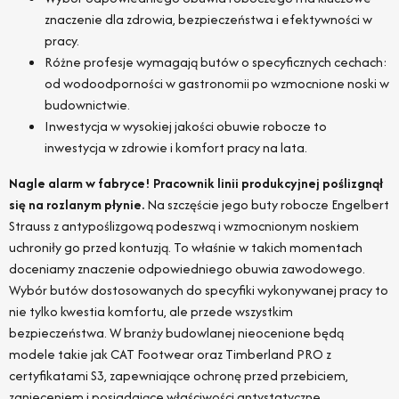
znaczenie dla zdrowia, bezpieczeństwa i efektywności w
pracy.
Różne profesje wymagają butów o specyficznych cechach:
od wodoodporności w gastronomii po wzmocnione noski w
budownictwie.
Inwestycja w wysokiej jakości obuwie robocze to
inwestycja w zdrowie i komfort pracy na lata.
Nagle alarm w fabryce! Pracownik linii produkcyjnej poślizgnął
się na rozlanym płynie.
Na szczęście jego buty robocze Engelbert
Strauss z antypoślizgową podeszwą i wzmocnionym noskiem
uchroniły go przed kontuzją. To właśnie w takich momentach
doceniamy znaczenie odpowiedniego obuwia zawodowego.
Wybór butów dostosowanych do specyfiki wykonywanej pracy to
nie tylko kwestia komfortu, ale przede wszystkim
bezpieczeństwa. W branży budowlanej nieocenione będą
modele takie jak CAT Footwear oraz Timberland PRO z
certyfikatami S3, zapewniające ochronę przed przebiciem,
zgnieceniem i posiadające właściwości antystatyczne.