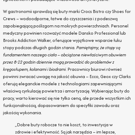
W gastronomii sprawdzą się buty marki Crocs Bistro czy Shoes for
Crews – wodoodporne, łatwe do czyszczenia i z podeszwą
zapobiegającą poślizgom na mokrych powierzchniach. Personel
medyczny powinien rozważyć modele Dansko Professional lub
Brooks Addiction Walker, oferujące wyjątkowe wsparcie łuku
stopy podczas długich godzin stania.
Pamiętajmy, że stopy są
fundamentem naszego ciała – obciążone niewłaściwym obuwiem
przez 8-12 godzin dziennie mogą prowadzić do problemów z
kręgosłupem, kolanami i biodrami
. Pracownicy biurowi również
powinni zwracać uwagę na jakość obuwia – Ecco, Geox czy Clarks
oferują eleganckie modele z technologiami zapewniającymi
właściwą cyrkulację powietrza i amortyzację. Wybierając buty do
pracy, warto kierować się nie tylko ceną, ale przede wszystkim ich
funkcjonalnością, dopasowaniem do specyfiki zawodu oraz
jakością wykonania.
„Dobre buty robocze to nie koszt, to inwestycja w
zdrowie i efektywność. Są jak narzędzia – im lepsze,