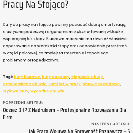
Pracy Na Stojąco?
Buty do pracy na stojąco powinny posiadać dobrą amortyzację,
elastyczną podeszwę i ergonomicznie ukształtowaną wkładkę
wspierającą łuk stopy. Kluczowe znaczenie ma również właściwe
dopasowanie do szerokości stopy oraz odpowiednia przestrzeń
w części palcowej, co zmniejsza zmęczenie i zapobiega
problemom ortopedycznym.
Tagi:
buty biurowe
,
buty do pracy
,
eleganckie buty
,
ergonomiczne obuwie
,
komfort w pracy
,
obuwie zawodowe
,
stylowe buty
,
wygodne obuwie
POPRZEDNI ARTYKUŁ
Odzież BHP Z Nadrukiem – Profesjonalne Rozwiązania Dla
Firm
NASTEPNY ARTYKUŁ
Jak Praca Wpływa Na Sprawność Poznawczą – 5