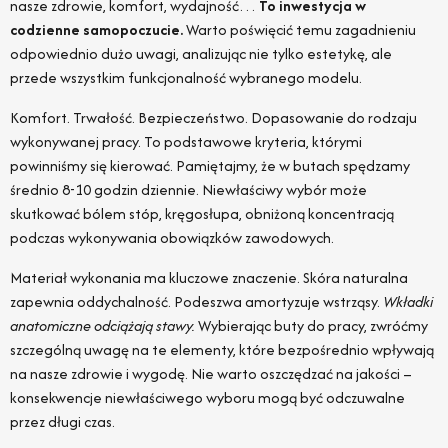
nasze zdrowie, komfort, wydajność…
To inwestycja w
codzienne samopoczucie.
Warto poświęcić temu zagadnieniu
odpowiednio dużo uwagi, analizując nie tylko estetykę, ale
przede wszystkim funkcjonalność wybranego modelu.
Komfort. Trwałość. Bezpieczeństwo. Dopasowanie do rodzaju
wykonywanej pracy. To podstawowe kryteria, którymi
powinniśmy się kierować. Pamiętajmy, że w butach spędzamy
średnio 8-10 godzin dziennie. Niewłaściwy wybór może
skutkować bólem stóp, kręgosłupa, obniżoną koncentracją
podczas wykonywania obowiązków zawodowych.
Materiał wykonania ma kluczowe znaczenie. Skóra naturalna
zapewnia oddychalność. Podeszwa amortyzuje wstrząsy.
Wkładki
anatomiczne odciążają stawy.
Wybierając buty do pracy, zwróćmy
szczególną uwagę na te elementy, które bezpośrednio wpływają
na nasze zdrowie i wygodę. Nie warto oszczędzać na jakości –
konsekwencje niewłaściwego wyboru mogą być odczuwalne
przez długi czas.