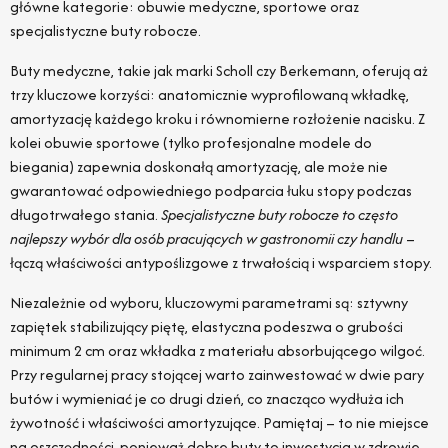
główne kategorie: obuwie medyczne, sportowe oraz
specjalistyczne buty robocze.
Buty medyczne, takie jak marki Scholl czy Berkemann, oferują aż
trzy kluczowe korzyści: anatomicznie wyprofilowaną wkładkę,
amortyzację każdego kroku i równomierne rozłożenie nacisku. Z
kolei obuwie sportowe (tylko profesjonalne modele do
biegania) zapewnia doskonałą amortyzację, ale może nie
gwarantować odpowiedniego podparcia łuku stopy podczas
długotrwałego stania.
Specjalistyczne buty robocze to często
najlepszy wybór dla osób pracujących w gastronomii czy handlu
–
łączą właściwości antypoślizgowe z trwałością i wsparciem stopy.
Niezależnie od wyboru, kluczowymi parametrami są: sztywny
zapiętek stabilizujący piętę, elastyczna podeszwa o grubości
minimum 2 cm oraz wkładka z materiału absorbującego wilgoć.
Przy regularnej pracy stojącej warto zainwestować w dwie pary
butów i wymieniać je co drugi dzień, co znacząco wydłuża ich
żywotność i właściwości amortyzujące. Pamiętaj – to nie miejsce
na oszczędności, ponieważ dobre buty to inwestycja w zdrowie