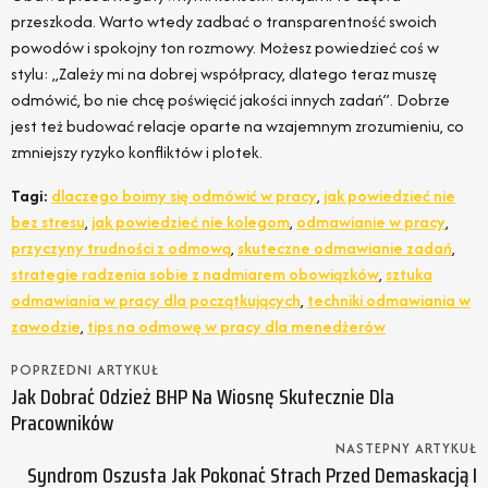
przeszkoda. Warto wtedy zadbać o transparentność swoich
powodów i spokojny ton rozmowy. Możesz powiedzieć coś w
stylu: „Zależy mi na dobrej współpracy, dlatego teraz muszę
odmówić, bo nie chcę poświęcić jakości innych zadań”. Dobrze
jest też budować relacje oparte na wzajemnym zrozumieniu, co
zmniejszy ryzyko konfliktów i plotek.
Tagi:
dlaczego boimy się odmówić w pracy
,
jak powiedzieć nie
bez stresu
,
jak powiedzieć nie kolegom
,
odmawianie w pracy
,
przyczyny trudności z odmową
,
skuteczne odmawianie zadań
,
strategie radzenia sobie z nadmiarem obowiązków
,
sztuka
odmawiania w pracy dla początkujących
,
techniki odmawiania w
zawodzie
,
tips na odmowę w pracy dla menedżerów
POPRZEDNI ARTYKUŁ
Jak Dobrać Odzież BHP Na Wiosnę Skutecznie Dla
Pracowników
NASTEPNY ARTYKUŁ
Syndrom Oszusta Jak Pokonać Strach Przed Demaskacją I