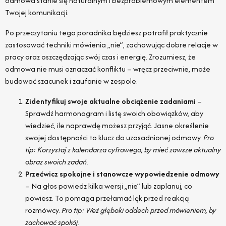
odmowa stanie się naturalnym i bezproblemowym elementem
Twojej komunikacji.
Po przeczytaniu tego poradnika będziesz potrafił praktycznie
zastosować techniki mówienia „nie”, zachowując dobre relacje w
pracy oraz oszczędzając swój czas i energię. Zrozumiesz, że
odmowa nie musi oznaczać konfliktu – wręcz przeciwnie, może
budować szacunek i zaufanie w zespole.
Zidentyfikuj swoje aktualne obciążenie zadaniami
–
Sprawdź harmonogram i listę swoich obowiązków, aby
wiedzieć, ile naprawdę możesz przyjąć. Jasne określenie
swojej dostępności to klucz do uzasadnionej odmowy.
Pro
tip: Korzystaj z kalendarza cyfrowego, by mieć zawsze aktualny
obraz swoich zadań.
Przećwicz spokojne i stanowcze wypowiedzenie odmowy
– Na głos powiedz kilka wersji „nie” lub zaplanuj, co
powiesz. To pomaga przełamać lęk przed reakcją
rozmówcy.
Pro tip: Weź głęboki oddech przed mówieniem, by
zachować spokój.