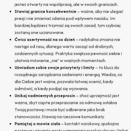
jesteś otwarty na współpracę, ale w swoich granicach.
Stawiaj granice konsekwentnie
– ważne, aby nie ulegać
presji i nie zmieniać zdania pod wpływem nacisku. Im
bardziej będziesz trzymać się swoich zasad, tym szybciej
zostaną one uszanowane.
Ćwicz asertywność na co dzień
– radykalna zmiana nie
nastąpi od razu, dlatego warto zacząć od drobnych,
codziennych sytuacji. Praktyka zwiększa pewność siebie i
ułatwia mówienie „nie” w ważnych momentach.
Uświadom sobie swoje priorytety i limity
– to klucz do
rozsądnego zarządzania zadaniami i energią. Wiedza, co
dla Ciebie jest ważne, pozwala łatwiej ocenić, kiedy
odmówić, a kiedy podjąć się wyzwania.
Unikaj nadmiernych przeprosin
– choć uprzejmość jest
ważna, zbyt częste przepraszanie za odmowę osłabia
Twoją postawę i może być odbierane jako brak
stanowczości. Stawiaj na rzeczowe komunikaty.
Pamiętaj o mowie ciała
– kontakt wzrokowy, spokojna
postawa i otwarte gesty wzmacniają przekaz słowny. Unikaj