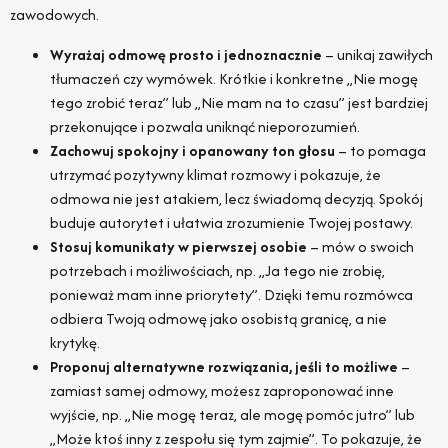
zawodowych.
Wyrażaj odmowę prosto i jednoznacznie
– unikaj zawiłych
tłumaczeń czy wymówek. Krótkie i konkretne „Nie mogę
tego zrobić teraz” lub „Nie mam na to czasu” jest bardziej
przekonujące i pozwala uniknąć nieporozumień.
Zachowuj spokojny i opanowany ton głosu
– to pomaga
utrzymać pozytywny klimat rozmowy i pokazuje, że
odmowa nie jest atakiem, lecz świadomą decyzją. Spokój
buduje autorytet i ułatwia zrozumienie Twojej postawy.
Stosuj komunikaty w pierwszej osobie
– mów o swoich
potrzebach i możliwościach, np. „Ja tego nie zrobię,
ponieważ mam inne priorytety”. Dzięki temu rozmówca
odbiera Twoją odmowę jako osobistą granicę, a nie
krytykę.
Proponuj alternatywne rozwiązania, jeśli to możliwe
–
zamiast samej odmowy, możesz zaproponować inne
wyjście, np. „Nie mogę teraz, ale mogę pomóc jutro” lub
„Może ktoś inny z zespołu się tym zajmie”. To pokazuje, że