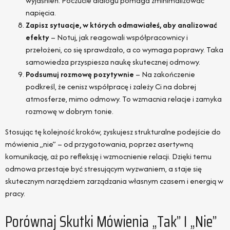
wyjaśnień. Poczucie dialogu pomaga zminimalizować
napięcia.
Zapisz sytuacje, w których odmawiałeś, aby analizować
efekty
– Notuj, jak reagowali współpracownicy i
przełożeni, co się sprawdzało, a co wymaga poprawy. Taka
samowiedza przyspiesza naukę skutecznej odmowy.
Podsumuj rozmowę pozytywnie
– Na zakończenie
podkreśl, że cenisz współpracę i zależy Ci na dobrej
atmosferze, mimo odmowy. To wzmacnia relacje i zamyka
rozmowę w dobrym tonie.
Stosując tę kolejność kroków, zyskujesz strukturalne podejście do
mówienia „nie” – od przygotowania, poprzez asertywną
komunikację, aż po refleksję i wzmocnienie relacji. Dzięki temu
odmowa przestaje być stresującym wyzwaniem, a staje się
skutecznym narzędziem zarządzania własnym czasem i energią w
pracy.
Porównaj Skutki Mówienia „tak” I „nie”