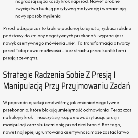
nagradzaj się za każdy krok naprzód. Nawet drobne
zwycięstwa budują pozytywną motywację i wzmacniają
nowy sposób myślenia.
Przechodząc przez te kroki w podanej kolejności, zyskasz solidne
podstawy do zmiany negatywnych przekonań i wypracujesz
nawyk asertywnego mówienia „nie”. Ta transformacja otworzy
przed Tobą nowe możliwości – bez strachu przed konfliktem i
presją z zewnątrz.
Strategie Radzenia Sobie Z Presją I
Manipulacją Przy Przyjmowaniu Zadań
W poprzedniej sekcji omówiliśmy, jak zmieniać negatywne
przekonania, które blokują umiejętność odmawiania. Teraz czas
na kolejny krok – nauczyć się rozpoznawać sytuacje presji i
manipulacji oraz skutecznie się przed nimi bronić. Bez tego,
nawet najlepiej ugruntowana asertywność może zostać łatwo