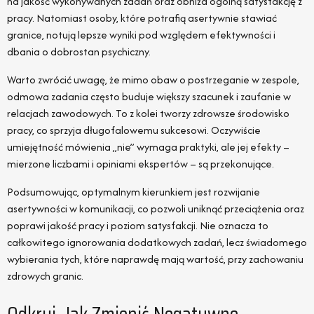
na jakość wykonywanych zadań oraz obniża ogólną satysfakcję z
pracy. Natomiast osoby, które potrafią asertywnie stawiać
granice, notują lepsze wyniki pod względem efektywności i
dbania o dobrostan psychiczny.
Warto zwrócić uwagę, że mimo obaw o postrzeganie w zespole,
odmowa zadania często buduje większy szacunek i zaufanie w
relacjach zawodowych. To z kolei tworzy zdrowsze środowisko
pracy, co sprzyja długofalowemu sukcesowi. Oczywiście
umiejętność mówienia „nie” wymaga praktyki, ale jej efekty –
mierzone liczbami i opiniami ekspertów – są przekonujące.
Podsumowując, optymalnym kierunkiem jest rozwijanie
asertywności w komunikacji, co pozwoli uniknąć przeciążenia oraz
poprawi jakość pracy i poziom satysfakcji. Nie oznacza to
całkowitego ignorowania dodatkowych zadań, lecz świadomego
wybierania tych, które naprawdę mają wartość, przy zachowaniu
zdrowych granic.