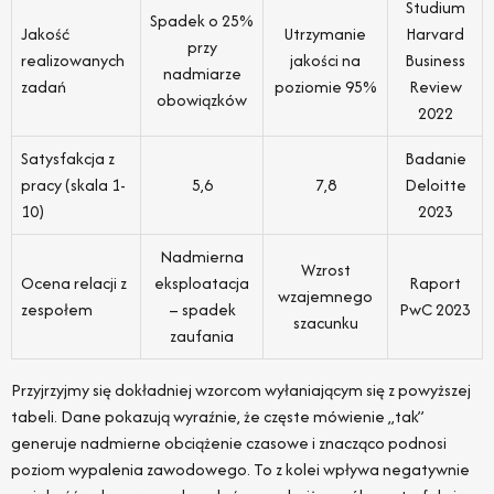
Studium
Spadek o 25%
Jakość
Utrzymanie
Harvard
przy
realizowanych
jakości na
Business
nadmiarze
zadań
poziomie 95%
Review
obowiązków
2022
Satysfakcja z
Badanie
pracy (skala 1-
5,6
7,8
Deloitte
10)
2023
Nadmierna
Wzrost
Ocena relacji z
eksploatacja
Raport
wzajemnego
zespołem
– spadek
PwC 2023
szacunku
zaufania
Przyjrzyjmy się dokładniej wzorcom wyłaniającym się z powyższej
tabeli. Dane pokazują wyraźnie, że częste mówienie „tak”
generuje nadmierne obciążenie czasowe i znacząco podnosi
poziom wypalenia zawodowego. To z kolei wpływa negatywnie