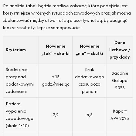
Po analizie tabeli będzie możliwe wskazać, które podejście jest
korzystniejsze w różnych sytuacjach zawodowych oraz jak można
zbalansować między otwartością a asertywnością, by osiągnąć
lepsze rezultaty i lepsze samopoczucie.
Dane
Mówienie
Mówienie
Kryterium
liczbowe /
„tak” – skutki
„nie” – skutki
przykłady
Średni czas
Brak
Badanie
pracy nad
+15
dodatkowego
Gallupa
dodatkowymi
godz./miesiąc
czasu poza
2023
zadaniami
planem
Poziom
wypalenia
Raport
7,2
4,5
zawodowego
APA 2023
(skala 1-10)