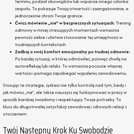
terminu, podział obowiązków lub wsparcie innego członka
zespołu. To pokazuje Twoją otwartość i zaangażowanie, a
jednocześnie chroni Twoje granice.
Ćwicz mówienie „nie” w bezpiecznych sytuacjach:
Trening
odmowy w mniej stresujących momentach wzmacnia
pewność siebie i ułatwia stosowanie tej umiejętności w
trudniejszych kontekstach.
Zadbaj o swój komfort emocjonalny po trudnej odmowie:
Po każdej sytuacji, w której odmówiłeś, poświęć chwilę na
autorefleksję lub relaks. To wzmacnia poczucie własnej
wartości i pomaga zapobiegać wypaleniu zawodowemu.
Stosując te strategie, zyskasz nie tylko kontrolę nad tym, kiedy i
jak mówisz „nie”, ale także nauczysz się funkcjonować w pracy w
sposób bardziej świadomy i respektujący Twoje potrzeby. To
klucz do długotrwałej satysfakcji zawodowej i zdrowych relacji z
otoczeniem.
Twój Następny Krok Ku Swobodzie