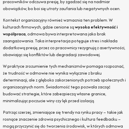
pracowników odczuwa presję, by zgadzać się na nadmiar
obowiązków, bo boi się utraty zaufania lub negatywnych ocen.
Kontekst organizacyjny również wzmacnia ten problem. W
kulturach firmowych, gdzie cenione są
wysoka efektywność i
współpraca
, odmowa bywa interpretowana jako brak
zaangażowania. Taka interpretacja potęguje stres i nakłada
dodatkową presję, przez co pracownicy rezygnują z asertywności,
obawiając się konfliktów lub degradacji zawodowej.
W praktyce zrozumienie tych mechanizmów pomaga rozpoznać,
że trudność w odmowie nie wynika wyłącznie z braku
determinacji, ale z głęboko zakorzenionych potrzeb społecznych i
organizacyjnych norm. Świadomość tego pozwala zacząć
budować strategie, które zabezpieczą własne granice,
minimalizując poczucie winy czy lęk przed izolacją.
Patrząc szerzej, zmieniające się trendy na rynku pracy – takie jak
rosnące znaczenie zdrowia psychicznego i kultura feedbacku –
mogą przyczynić się do tworzenia środowisk, w których odmowa