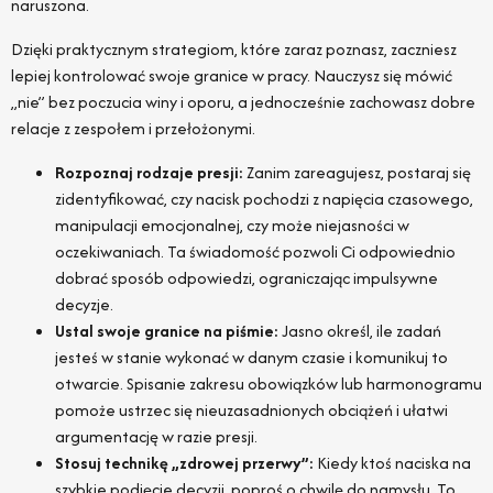
naruszona.
Dzięki praktycznym strategiom, które zaraz poznasz, zaczniesz
lepiej kontrolować swoje granice w pracy. Nauczysz się mówić
„nie” bez poczucia winy i oporu, a jednocześnie zachowasz dobre
relacje z zespołem i przełożonymi.
Rozpoznaj rodzaje presji:
Zanim zareagujesz, postaraj się
zidentyfikować, czy nacisk pochodzi z napięcia czasowego,
manipulacji emocjonalnej, czy może niejasności w
oczekiwaniach. Ta świadomość pozwoli Ci odpowiednio
dobrać sposób odpowiedzi, ograniczając impulsywne
decyzje.
Ustal swoje granice na piśmie:
Jasno określ, ile zadań
jesteś w stanie wykonać w danym czasie i komunikuj to
otwarcie. Spisanie zakresu obowiązków lub harmonogramu
pomoże ustrzec się nieuzasadnionych obciążeń i ułatwi
argumentację w razie presji.
Stosuj technikę „zdrowej przerwy”:
Kiedy ktoś naciska na
szybkie podjęcie decyzji, poproś o chwilę do namysłu. To