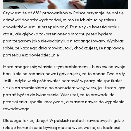
Czy wiesz, że aż 68% pracowników w Polsce przyznaje, że boi się
odmówić dodatkowych zadań, mimo że ich aktualny zakres
obowiązków jest już przepełniony? To nie tylko kwestia braku
czasu, ale głęboko zakorzenionego strachu przed byciem
postrzeganym jako niewydajny lub niezaangażowany. Wyobraź
sobie, że każdego dnia mówisz „tak”, choć czujesz, że naprawdę
potrzebujesz powiedzieć „nie”.
Może zmagasz się właśnie z tym problemem – bierzesz na swoje
barki kolejne zadania, nawet gdy czujesz, że to ponad Twoje siły.
Jeśli kiedykolwiek próbowałeś odmówić w pracy, ale spotkałeś
się z niezrozumieniem albo poczuciem winy, wiesz, jak frustrujące
potrafi być to doświadczenie. Wiesz też, że to prowadzi do
przeciążenia i spadku motywacji, a czasem nawet do wypalenia
zawodowego.
Dlaczego tak się dzieje? W polskich realiach zawodowych, gdzie
relacje hierarchiczne bywają mocno wyczuwalne, a stabilność