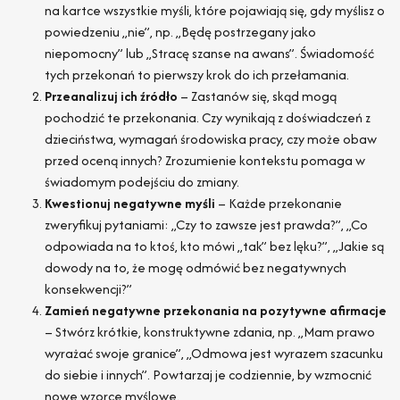
na kartce wszystkie myśli, które pojawiają się, gdy myślisz o
powiedzeniu „nie”, np. „Będę postrzegany jako
niepomocny” lub „Stracę szanse na awans”. Świadomość
tych przekonań to pierwszy krok do ich przełamania.
Przeanalizuj ich źródło
– Zastanów się, skąd mogą
pochodzić te przekonania. Czy wynikają z doświadczeń z
dzieciństwa, wymagań środowiska pracy, czy może obaw
przed oceną innych? Zrozumienie kontekstu pomaga w
świadomym podejściu do zmiany.
Kwestionuj negatywne myśli
– Każde przekonanie
zweryfikuj pytaniami: „Czy to zawsze jest prawda?”, „Co
odpowiada na to ktoś, kto mówi „tak” bez lęku?”, „Jakie są
dowody na to, że mogę odmówić bez negatywnych
konsekwencji?”
Zamień negatywne przekonania na pozytywne afirmacje
– Stwórz krótkie, konstruktywne zdania, np. „Mam prawo
wyrażać swoje granice”, „Odmowa jest wyrazem szacunku
do siebie i innych”. Powtarzaj je codziennie, by wzmocnić
nowe wzorce myślowe.