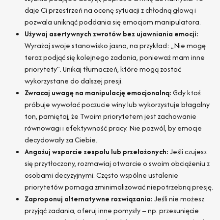
daje Ci przestrzeń na ocenę sytuacji z chłodną głową i
pozwala uniknąć poddania się emocjom manipulatora.
Używaj asertywnych zwrotów bez ujawniania emocji:
Wyrażaj swoje stanowisko jasno, na przykład: „Nie mogę
teraz podjąć się kolejnego zadania, ponieważ mam inne
priorytety”. Unikaj tłumaczeń, które mogą zostać
wykorzystane do dalszej presji.
Zwracaj uwagę na manipulację emocjonalną:
Gdy ktoś
próbuje wywołać poczucie winy lub wykorzystuje błagalny
ton, pamiętaj, że Twoim priorytetem jest zachowanie
równowagi i efektywność pracy. Nie pozwól, by emocje
decydowały za Ciebie.
Angażuj wsparcie zespołu lub przełożonych:
Jeśli czujesz
się przytłoczony, rozmawiaj otwarcie o swoim obciążeniu z
osobami decyzyjnymi. Często wspólne ustalenie
priorytetów pomaga zminimalizować niepotrzebną presję.
Zaproponuj alternatywne rozwiązania:
Jeśli nie możesz
przyjąć zadania, oferuj inne pomysły – np. przesunięcie