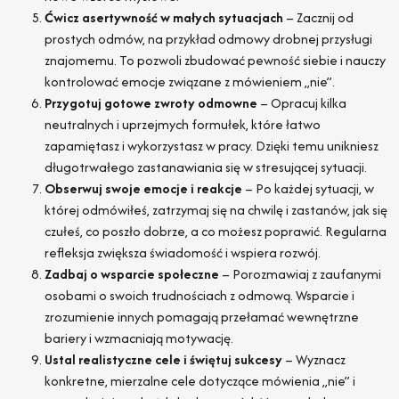
Ćwicz asertywność w małych sytuacjach
– Zacznij od
prostych odmów, na przykład odmowy drobnej przysługi
znajomemu. To pozwoli zbudować pewność siebie i nauczy
kontrolować emocje związane z mówieniem „nie”.
Przygotuj gotowe zwroty odmowne
– Opracuj kilka
neutralnych i uprzejmych formułek, które łatwo
zapamiętasz i wykorzystasz w pracy. Dzięki temu unikniesz
długotrwałego zastanawiania się w stresującej sytuacji.
Obserwuj swoje emocje i reakcje
– Po każdej sytuacji, w
której odmówiłeś, zatrzymaj się na chwilę i zastanów, jak się
czułeś, co poszło dobrze, a co możesz poprawić. Regularna
refleksja zwiększa świadomość i wspiera rozwój.
Zadbaj o wsparcie społeczne
– Porozmawiaj z zaufanymi
osobami o swoich trudnościach z odmową. Wsparcie i
zrozumienie innych pomagają przełamać wewnętrzne
bariery i wzmacniają motywację.
Ustal realistyczne cele i świętuj sukcesy
– Wyznacz
konkretne, mierzalne cele dotyczące mówienia „nie” i