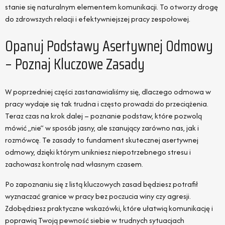
stanie się naturalnym elementem komunikacji. To otworzy drogę
do zdrowszych relacji i efektywniejszej pracy zespołowej.
Opanuj Podstawy Asertywnej Odmowy
– Poznaj Kluczowe Zasady
W poprzedniej części zastanawialiśmy się, dlaczego odmowa w
pracy wydaje się tak trudna i często prowadzi do przeciążenia.
Teraz czas na krok dalej – poznanie podstaw, które pozwolą
mówić „nie” w sposób jasny, ale szanujący zarówno nas, jak i
rozmówcę. Te zasady to fundament skutecznej asertywnej
odmowy, dzięki którym unikniesz niepotrzebnego stresu i
zachowasz kontrolę nad własnym czasem.
Po zapoznaniu się z listą kluczowych zasad będziesz potrafił
wyznaczać granice w pracy bez poczucia winy czy agresji.
Zdobędziesz praktyczne wskazówki, które ułatwią komunikację i
poprawią Twoją pewność siebie w trudnych sytuacjach