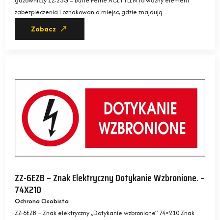
gazowniczy ZZ-25G – Butle Pełne ACETYLEN to ważny element
zabezpieczenia i oznakowania miejsc, gdzie znajdują…
Zobacz
ZZ-6EZB – Znak Elektryczny Dotykanie Wzbronione. –
74X210
Ochrona Osobista
ZZ-6EZB – Znak elektryczny „Dotykanie wzbronione” 74×210 Znak