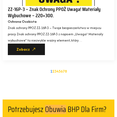
ZZ-16P-3 – Znak Ochrony PPOŻ Uwaga! Materiały
Wybuchowe – 220×300.
Ochrona Osobista
Znak ochrony PPOŻ ZZ-16P-3 – Twoje bezpieczeństwo w miejscu
pracy Znak ochrony PPOŻ ZZ-16P-3 z napisem „Uwaga! Materiały
wybuchowe” to niezwykle ważny element, który…
Zobacz
1
2
3
4
5
6
7
8
Potrzebujesz
BHP Dla Firm?
Kurtek