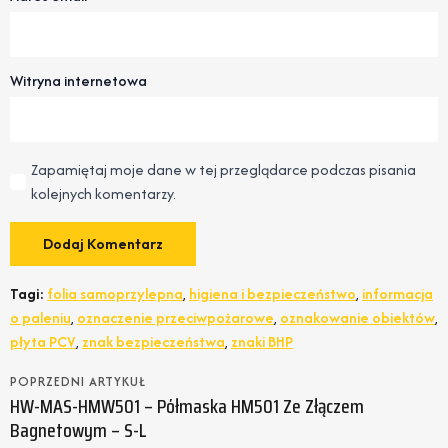
Witryna internetowa
Zapamiętaj moje dane w tej przeglądarce podczas pisania
kolejnych komentarzy.
Tagi:
folia samoprzylepna
,
higiena i bezpieczeństwo
,
informacja
o paleniu
,
oznaczenie przeciwpożarowe
,
oznakowanie obiektów
,
płyta PCV
,
znak bezpieczeństwa
,
znaki BHP
POPRZEDNI ARTYKUŁ
HW-MAS-HMW501 – Półmaska HM501 Ze Złączem
Bagnetowym – S-L