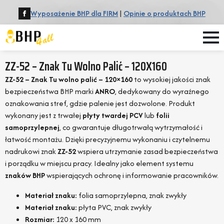
Wyposażenie BHP dla FIRM
|
Opinie o produktach BHP
ZZ-52 – Znak Tu Wolno Palić – 120X160
ZZ-52 – Znak Tu wolno palić – 120×160
to wysokiej jakości znak
bezpieczeństwa BHP marki
ANRO
, dedykowany do wyraźnego
oznakowania stref, gdzie palenie jest dozwolone. Produkt
wykonany jest z trwałej
płyty twardej PCV
lub
folii
samoprzylepnej
, co gwarantuje długotrwałą wytrzymałość i
łatwość montażu. Dzięki precyzyjnemu wykonaniu i czytelnemu
nadrukowi znak
ZZ-52
wspiera utrzymanie zasad bezpieczeństwa
i porządku w miejscu pracy. Idealny jako element systemu
znaków BHP
wspierających ochronę i informowanie pracowników.
Materiał znaku:
folia samoprzylepna, znak zwykły
Materiał znaku:
płyta PVC, znak zwykły
Rozmiar:
120 x 160 mm