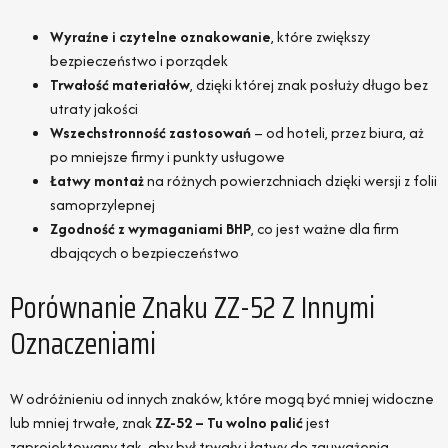
Wyraźne i czytelne oznakowanie
, które zwiększy
bezpieczeństwo i porządek
Trwałość materiałów
, dzięki której znak posłuży długo bez
utraty jakości
Wszechstronność zastosowań
– od hoteli, przez biura, aż
po mniejsze firmy i punkty usługowe
Łatwy montaż
na różnych powierzchniach dzięki wersji z folii
samoprzylepnej
Zgodność z wymaganiami BHP
, co jest ważne dla firm
dbających o bezpieczeństwo
Porównanie Znaku ZZ-52 Z Innymi
Oznaczeniami
W odróżnieniu od innych znaków, które mogą być mniej widoczne
lub mniej trwałe, znak
ZZ-52 – Tu wolno palić
jest
zaprojektowany tak, aby był trwały i łatwy do zauważenia.