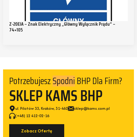
Z-20EIA – Znak Elektryczny „Główny Wyłącznik Prądu” –
74×105
Potrzebujesz
BHP Dla Firm?
Obuwia
SKLEP KAMS BHP
ul. Pilotów 33, Kraków, 31-462
sklep@kams.com.pl
(+48) 12 412-02-16
Zobacz Ofertę