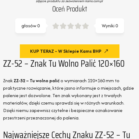
zdjęcie produktu za zezwoleniem kams.com.pl
Oceń Produkt
głosów
0
Wyniki
0
KUP TERAZ - W Sklepie Kams BHP
ZZ-52 – Znak Tu Wolno Palić 120×160
Znak
ZZ-52 – Tu wolno palić
o wymiarach 120×160 mm to
praktyczne rozwiązanie, które jasno informuje o miejscach, gdzie
palenie jest dozwolone. Ten znak wykonany jest z trwałych
materiałów, dzięki czemu sprawdzi się w różnych warunkach.
Dzięki niemu zapewnisz czytelne i bezpieczne oznakowanie
przestrzeni przeznaczonej do palenia.
Najważniejsze Cechy Znaku ZZ-52 – Tu