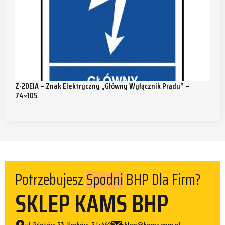
Z-20EIA – Znak Elektryczny „Główny Wyłącznik Prądu” –
74×105
Potrzebujesz
BHP Dla Firm?
Obuwia
SKLEP KAMS BHP
ul. Pilotów 33, Kraków, 31-462
sklep@kams.com.pl