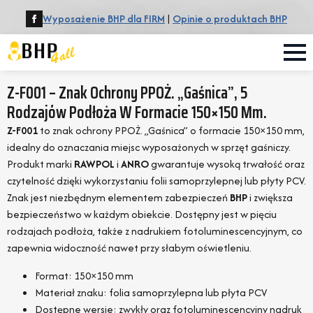
Wyposażenie BHP dla FIRM
|
Opinie o produktach BHP
Z-F001 – Znak Ochrony PPOŻ. „Gaśnica”, 5
Rodzajów Podłoża W Formacie 150×150 Mm.
Z-F001
to znak ochrony PPOŻ. „Gaśnica” o formacie 150×150 mm,
idealny do oznaczania miejsc wyposażonych w sprzęt gaśniczy.
Produkt marki
RAWPOL
i
ANRO
gwarantuje wysoką trwałość oraz
czytelność dzięki wykorzystaniu folii samoprzylepnej lub płyty PCV.
Znak jest niezbędnym elementem zabezpieczeń
BHP
i zwiększa
bezpieczeństwo w każdym obiekcie. Dostępny jest w pięciu
rodzajach podłoża, także z nadrukiem fotoluminescencyjnym, co
zapewnia widoczność nawet przy słabym oświetleniu.
Format: 150×150 mm
Materiał znaku: folia samoprzylepna lub płyta PCV
Dostępne wersje: zwykły oraz fotoluminescencyjny nadruk