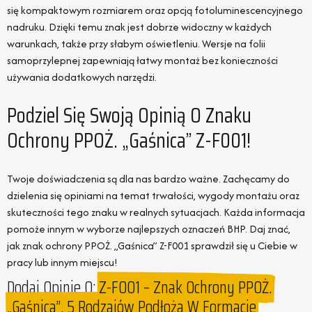
się kompaktowym rozmiarem oraz opcją fotoluminescencyjnego
nadruku. Dzięki temu znak jest dobrze widoczny w każdych
warunkach, także przy słabym oświetleniu. Wersje na folii
samoprzylepnej zapewniają łatwy montaż bez konieczności
używania dodatkowych narzędzi.
Podziel Się Swoją Opinią O Znaku
Ochrony PPOŻ. „Gaśnica” Z-F001!
Twoje doświadczenia są dla nas bardzo ważne. Zachęcamy do
dzielenia się opiniami na temat trwałości, wygody montażu oraz
skuteczności tego znaku w realnych sytuacjach. Każda informacja
pomoże innym w wyborze najlepszych oznaczeń BHP. Daj znać,
jak znak ochrony PPOŻ. „Gaśnica” Z-F001 sprawdził się u Ciebie w
pracy lub innym miejscu!
Dodaj Opinie O:
Z-F001 – Znak Ochrony PPOŻ.
„Gaśnica”, 5 Rodzajów Podłoża W Formacie