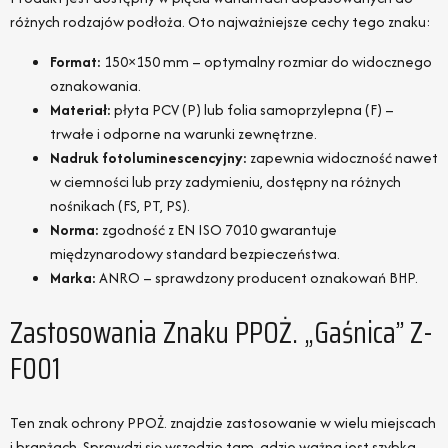
różnych rodzajów podłoża. Oto najważniejsze cechy tego znaku:
Format:
150×150 mm – optymalny rozmiar do widocznego
oznakowania.
Materiał:
płyta PCV (P) lub folia samoprzylepna (F) –
trwałe i odporne na warunki zewnętrzne.
Nadruk fotoluminescencyjny:
zapewnia widoczność nawet
w ciemności lub przy zadymieniu, dostępny na różnych
nośnikach (FS, PT, PS).
Norma:
zgodność z EN ISO 7010 gwarantuje
międzynarodowy standard bezpieczeństwa.
Marka:
ANRO – sprawdzony producent oznakowań BHP.
Zastosowania Znaku PPOŻ. „Gaśnica” Z-
F001
Ten znak ochrony PPOŻ. znajdzie zastosowanie w wielu miejscach
i branżach. Sprawdzi się wszędzie tam, gdzie ważna jest szybka