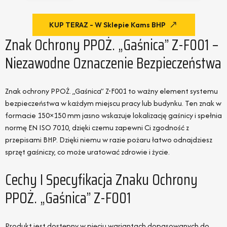
KUP TERAZ - W Sklepie Kams BHP
Znak Ochrony PPOŻ. „Gaśnica” Z-F001 –
Niezawodne Oznaczenie Bezpieczeństwa
Znak ochrony PPOŻ. „Gaśnica” Z-F001 to ważny element systemu
bezpieczeństwa w każdym miejscu pracy lub budynku. Ten znak w
formacie 150×150 mm jasno wskazuje lokalizację gaśnicy i spełnia
normę EN ISO 7010, dzięki czemu zapewni Ci zgodność z
przepisami BHP. Dzięki niemu w razie pożaru łatwo odnajdziesz
sprzęt gaśniczy, co może uratować zdrowie i życie.
Cechy I Specyfikacja Znaku Ochrony
PPOŻ. „Gaśnica” Z-F001
Produkt jest dostępny w pięciu wariantach dopasowanych do