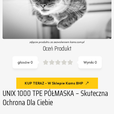
zdjęcie produktu za zezwoleniem kams.com.pl
Oceń Produkt
głosów
0
Wyniki
0
KUP TERAZ - W Sklepie Kams BHP
UNIX 1000 TPE PÓŁMASKA – Skuteczna
Ochrona Dla Ciebie