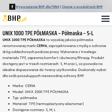
Wyposażenie BHP dla FIRM
|
Opinie o produktach BHP
UNIX 1000 TPE PÓŁMASKA – Półmaska – S-L
UNIX 1000 TPE PÓŁMASKA
to wysokiej jakości półmaska
renomowanej marki
CERVA
, zaprojektowana z myślą o ochronie
dróg oddechowych podczas pracy. Wykonana z trwałego
materiału TPE, zapewnia komfort i skuteczną filtrację. Produkt
dostępny jest w trzech rozmiarach: S, M oraz L, co pozwala na
idealne dopasowanie do twarzy użytkownika. Doskonały wybór
dla osób poszukujących niezawodnej ochrony BHP.
Marka: CERVA
Model: UNIX 1000 TPE PÓŁMASKA
Typ: półmaska
Materiał: TPE (termoplastyczny elastomer)
Dostępne rozmiary: S, M, L