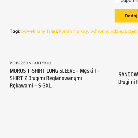
Zapamię
Tagi:
bawełniany Tshirt
,
komfort pracy
,
ochronna odzież prze
POPRZEDNI ARTYKUŁ
MOROS T-SHIRT LONG SLEEVE – Męski T-
SANDOWN
SHIRT Z Długimi Reglanowanymi
Długimi 
Rękawami – S-3XL.