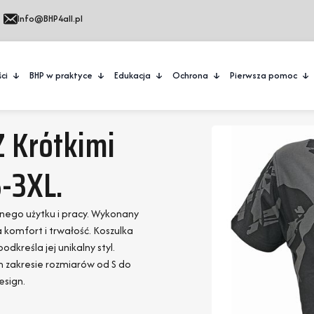
Info@BHP4all.pl
ci
BHP w praktyce
Edukacja
Ochrona
Pierwsza pomoc
 Krótkimi
-3XL.
nnego użytku i pracy. Wykonany
komfort i trwałość. Koszulka
odkreśla jej unikalny styl.
m zakresie rozmiarów od S do
esign.