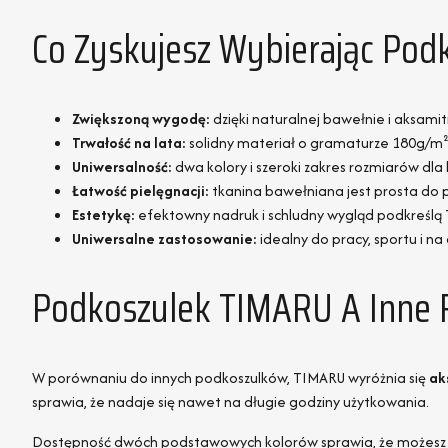
Co Zyskujesz Wybierając Po
Zwiększoną wygodę:
dzięki naturalnej bawełnie i aksam
Trwałość na lata:
solidny materiał o gramaturze 180g/m² n
Uniwersalność:
dwa kolory i szeroki zakres rozmiarów dl
Łatwość pielęgnacji:
tkanina bawełniana jest prosta do p
Estetykę:
efektowny nadruk i schludny wygląd podkreślą 
Uniwersalne zastosowanie:
idealny do pracy, sportu i na
Podkoszulek TIMARU A Inne 
W porównaniu do innych podkoszulków, TIMARU wyróżnia się
ak
sprawia, że nadaje się nawet na długie godziny użytkowania.
Dostępność dwóch podstawowych kolorów sprawia, że możesz g