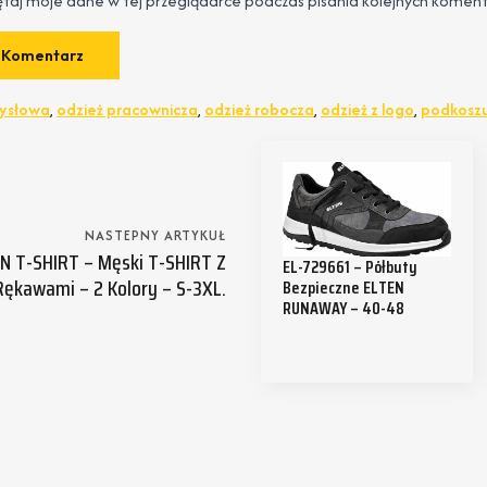
taj moje dane w tej przeglądarce podczas pisania kolejnych koment
mysłowa
,
odzież pracownicza
,
odzież robocza
,
odzież z logo
,
podkoszu
NASTEPNY ARTYKUŁ
 T-SHIRT – Męski T-SHIRT Z
EL-729661 – Półbuty
Rękawami – 2 Kolory – S-3XL.
Bezpieczne ELTEN
RUNAWAY – 40-48