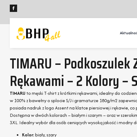
Aktualnoś
TIMARU – Podkoszulek Z
Rękawami – 2 Kolory – S
TIMARU
to męski T-shirt z krótkimi rękawami, idealny do codzie
w 100% z bawełny o splocie S/J i gramaturze 180g/m2 zapewnia 
posiada nadruk z logo Assent na klatce piersiowej i rękawie, co p
Dostępna w dwóch kolorach – białym i szarym – oraz w szeroki
3XL. Idealny wybór dla osób ceniących wysoką jakość i modny d
Kolor:
biały, szary