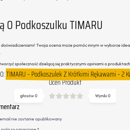
nią O Podkoszulku TIMARU
ią i doświadczeniami! Twoja ocena może pomóc innym w wyborze ideal
.
orzyć społeczność dzielącą się praktycznymi opiniami o produktach
O:
TIMARU – Podkoszulek Z Krótkimi Rękawami – 2 Ko
Oceń Produkt
głosów
0
Wyniki
0
omentarz
email nie zostanie opublikowany.
pola są oznaczone
*