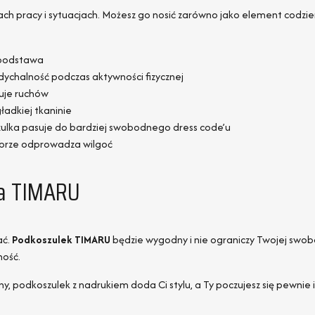
ch pracy i sytuacjach. Możesz go nosić zarówno jako element codzienn
 podstawa
chalność podczas aktywności fizycznej
puje ruchów
ładkiej tkaninie
zulka pasuje do bardziej swobodnego dress code’u
obrze odprowadza wilgoć
ka TIMARU
ać.
Podkoszulek TIMARU
będzie wygodny i nie ograniczy Twojej swobo
ność.
ny, podkoszulek z nadrukiem doda Ci stylu, a Ty poczujesz się pewn