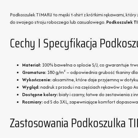
Podkoszulek TIMARU to męski t-shirt z krótkimi rękawami, któr
do swojego stroju roboczego lub casualowego.
Podkoszulek T
Cechy I Specyfikacja Podkos
Materiał:
100% bawełna o splocie S/J, co gwarantuje trw
Gramatura:
180 g/m² – odpowiednia grubość tkaniny dla 
Wykończenie:
aksamitne, które daje przyjemną w dotyku
Wygląd:
nadruk z przodu i na częściach rękawów z logo A
Dostępne kolory:
biały i czarny, łatwe do zestawienia z
Rozmiary:
od S do 3XL, zapewniające komfort dopasowa
Zastosowania Podkoszulka T