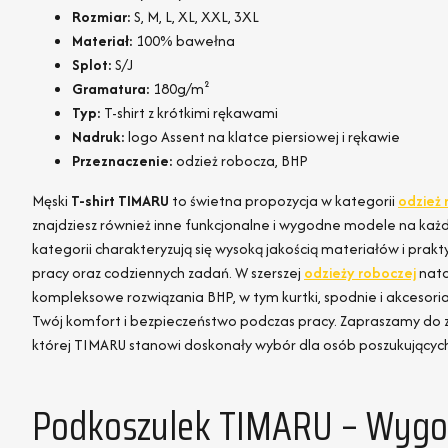
Rozmiar:
S, M, L, XL, XXL, 3XL
Materiał:
100% bawełna
Splot:
S/J
Gramatura:
180g/m²
Typ:
T-shirt z krótkimi rękawami
Nadruk:
logo Assent na klatce piersiowej i rękawie
Przeznaczenie:
odzież robocza, BHP
Męski
T-shirt TIMARU
to świetna propozycja w kategorii
odzież 
znajdziesz również inne funkcjonalne i wygodne modele na każdą
kategorii charakteryzują się wysoką jakością materiałów i pra
pracy oraz codziennych zadań. W szerszej
odzieży roboczej
nato
kompleksowe rozwiązania BHP, w tym kurtki, spodnie i akcesori
Twój komfort i bezpieczeństwo podczas pracy. Zapraszamy do z
której TIMARU stanowi doskonały wybór dla osób poszukujących t
Podkoszulek TIMARU – Wygod