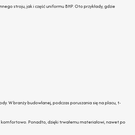
ego stroju, jak i część uniformu BHP. Oto przykłady, gdzie
dy. W branży budowlanej, podczas poruszania się na placu, t-
ie i komfortowo. Ponadto, dzięki trwałemu materiałowi, nawet po