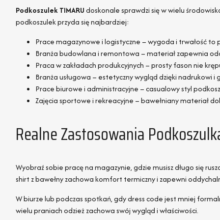
Podkoszulek TIMARU
doskonale sprawdzi się w wielu środowiska
podkoszulek przyda się najbardziej:
Prace magazynowe i logistyczne – wygoda i trwałość to
Branża budowlana i remontowa – materiał zapewnia oddy
Praca w zakładach produkcyjnych – prosty fason nie krę
Branża usługowa – estetyczny wygląd dzięki nadrukowi i g
Prace biurowe i administracyjne – casualowy styl podkos
Zajęcia sportowe i rekreacyjne – bawełniany materiał d
Realne Zastosowania Podkoszul
Wyobraź sobie pracę na magazynie, gdzie musisz długo się rusz
shirt z bawełny zachowa komfort termiczny i zapewni oddychal
W biurze lub podczas spotkań, gdy dress code jest mniej formal
wielu praniach odzież zachowa swój wygląd i właściwości.