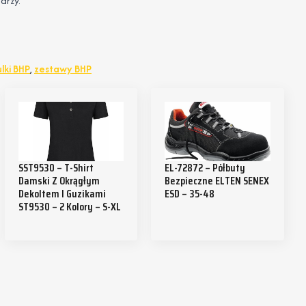
arzy.
lki BHP
,
zestawy BHP
SST9530 – T-Shirt
EL-72872 – Półbuty
Damski Z Okrągłym
Bezpieczne ELTEN SENEX
Dekoltem I Guzikami
ESD – 35-48
ST9530 – 2 Kolory – S-XL