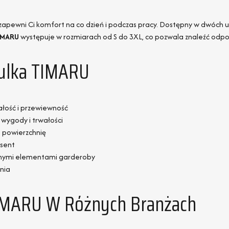
y zapewni Ci komfort na co dzień i podczas pracy. Dostępny w dwóch 
IMARU
występuje w rozmiarach od S do 3XL, co pozwala znaleźć odp
zulka TIMARU
ałość i przewiewność
wygody i trwałości
 powierzchnię
ssent
 innymi elementami garderoby
nia
IMARU W Różnych Branżach