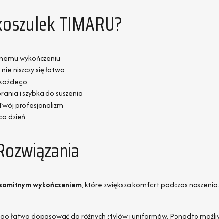
dkoszulek TIMARU?
itnemu wykończeniu
ie niszczy się łatwo
a każdego
rania i szybka do suszenia
Twój profesjonalizm
 co dzień
Rozwiązania
samitnym wykończeniem
, które zwiększa komfort podczas noszenia.
o łatwo dopasować do różnych stylów i uniformów. Ponadto możli