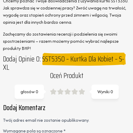
Chcemy poznać Twoje doświadczenia z używania kurtki SST5350.
Jak sprawdza się w codziennej pracy? Zwróć uwagę na trwałość,
wygodę oraz stopień ochrony przed zimnem i wilgocią. Twoja
opinia jest dla innych bardzo cenna.
Zachęcamy do zostawienia recenzji i podzielenia się swoimi
spostrzeżeniami – razem możemy pomóc wybrać najlepsze
produkty BHP!
Dodaj Opinie O:
SST5350 – Kurtka Dla Kobiet – S-
XL
Oceń Produkt
głosów
0
Wyniki
0
Dodaj Komentarz
Twój adres email nie zostanie opublikowany.
Wymagane pola są oznaczone
*