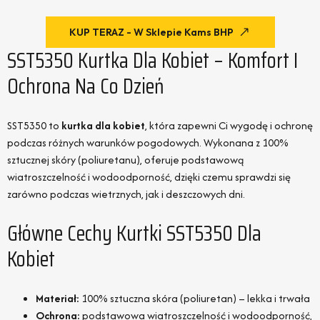
KUP TERAZ - W Sklepie Kams BHP
SST5350 Kurtka Dla Kobiet – Komfort I
Ochrona Na Co Dzień
SST5350 to
kurtka dla kobiet
, która zapewni Ci wygodę i ochronę
podczas różnych warunków pogodowych. Wykonana z 100%
sztucznej skóry (poliuretanu), oferuje podstawową
wiatroszczelność i wodoodporność, dzięki czemu sprawdzi się
zarówno podczas wietrznych, jak i deszczowych dni.
Główne Cechy Kurtki SST5350 Dla
Kobiet
Materiał:
100% sztuczna skóra (poliuretan) – lekka i trwała
Ochrona:
podstawowa wiatroszczelność i wodoodporność,