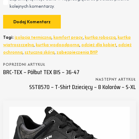
kolejnych komentarzy.
Tagi:
izolacja termiczna
,
komfort pracy
,
kurtka robocza
,
kurtka
wiatroszczelna
,
kurtka wodoodporna
,
odzież dla kobiet
,
odzież
ochronna
,
sztuczna skóra
,
zabezpieczenia BHP
POPRZEDNI ARTYKUŁ
BRC-TEX – Półbut TEX BIS – 36-47
NASTEPNY ARTYKUŁ
SST8570 – T-Shirt Dziecięcy – 8 Kolorów – S-XL