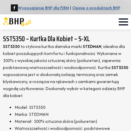
Wyposażenie BHP dla FIRM
|
Opinie o produktach BHP
SST5350 – Kurtka Dla Kobiet – S-XL
SST5350
to stylowa kurtka damska marki
STEDMAN
, idealna dla
kobiet poszukujących komfortu i funkcjonalności. Wykonana w
100% z wysokiej jakości sztucznej skóry (poliuretan), zapewnia
podstawową wiatroszczelność i wodoodporność. Kurtka
SST5350
wyposażona jest w doskonałą izolację termiczną oraz zamek
błyskawiczny, a rozcięcia na rękawach z zamkami gwarantują
wygodę użytkowania. Doskonały wybór w kategorii odzieży BHP
dla kobiet.
Model: SST5350
Marka: STEDMAN
Materiał: 100% sztuczna skóra (poliuretan)
Wiatroszczelność i wodoodporność: podstawowe