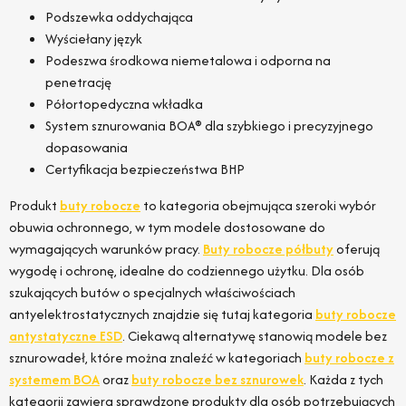
Podszewka oddychająca
Wyściełany język
Podeszwa środkowa niemetalowa i odporna na
penetrację
Półortopedyczna wkładka
System sznurowania BOA® dla szybkiego i precyzyjnego
dopasowania
Certyfikacja bezpieczeństwa BHP
Produkt
buty robocze
to kategoria obejmująca szeroki wybór
obuwia ochronnego, w tym modele dostosowane do
wymagających warunków pracy.
Buty robocze półbuty
oferują
wygodę i ochronę, idealne do codziennego użytku. Dla osób
szukających butów o specjalnych właściwościach
antyelektrostatycznych znajdzie się tutaj kategoria
buty robocze
antystatyczne ESD
. Ciekawą alternatywę stanowią modele bez
sznurowadeł, które można znaleźć w kategoriach
buty robocze z
systemem BOA
oraz
buty robocze bez sznurowek
. Każda z tych
kategorii zawiera sprawdzone produkty dla osób potrzebujących