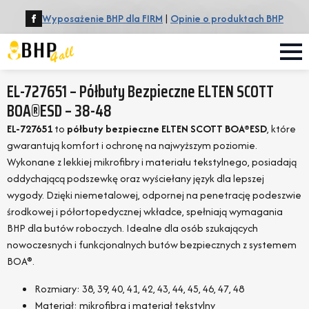
Wyposażenie BHP dla FIRM
|
Opinie o produktach BHP
EL-727651 – Półbuty Bezpieczne ELTEN SCOTT
BOA®ESD – 38-48
EL-727651
to
półbuty bezpieczne ELTEN SCOTT BOA®ESD
, które
gwarantują komfort i ochronę na najwyższym poziomie.
Wykonane z lekkiej mikrofibry i materiału tekstylnego, posiadają
oddychającą podszewkę oraz wyściełany język dla lepszej
wygody. Dzięki niemetalowej, odpornej na penetrację podeszwie
środkowej i półortopedycznej wkładce, spełniają wymagania
BHP dla butów roboczych. Idealne dla osób szukających
nowoczesnych i funkcjonalnych butów bezpiecznych z systemem
BOA®.
Rozmiary: 38, 39, 40, 41, 42, 43, 44, 45, 46, 47, 48
Materiał: mikrofibra i materiał tekstylny