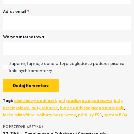
Adres email
*
Witryna internetowa
Zapamiętaj moje dane w tej przeglądarce podczas pisania
kolejnych komentarzy.
Tagi:
aluminiowy podnosek
,
antypoślizgowa podeszwa
,
buty
przemysłowe
,
buty robocze
,
buty z oddychającego materiału
,
lekka mikrofibra
,
półbuty bezpieczne
,
półbuty ESD
,
system BOA
POPRZEDNI ARTYKUŁ
ZZ-11KN – Oznakowanie Substancji Chemicznych