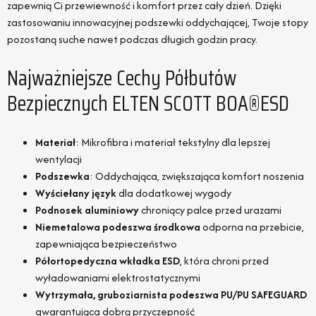
zapewnią Ci przewiewność i komfort przez cały dzień. Dzięki
zastosowaniu innowacyjnej podszewki oddychającej, Twoje stopy
pozostaną suche nawet podczas długich godzin pracy.
Najważniejsze Cechy Półbutów
Bezpiecznych ELTEN SCOTT BOA®ESD
Materiał
: Mikrofibra i materiał tekstylny dla lepszej
wentylacji
Podszewka
: Oddychająca, zwiększająca komfort noszenia
Wyściełany język
dla dodatkowej wygody
Podnosek aluminiowy
chroniący palce przed urazami
Niemetalowa podeszwa środkowa
odporna na przebicie,
zapewniająca bezpieczeństwo
Półortopedyczna wkładka ESD
, która chroni przed
wyładowaniami elektrostatycznymi
Wytrzymała, gruboziarnista podeszwa PU/PU SAFEGUARD
gwarantująca dobrą przyczepność