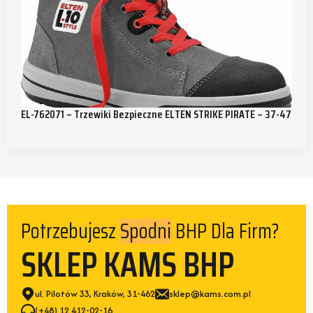
EL-762071 – Trzewiki Bezpieczne ELTEN STRIKE PIRATE – 37-47
Potrzebujesz
BHP Dla Firm?
Spodni
SKLEP KAMS BHP
ul. Pilotów 33, Kraków, 31-462
sklep@kams.com.pl
(+48) 12 412-02-16