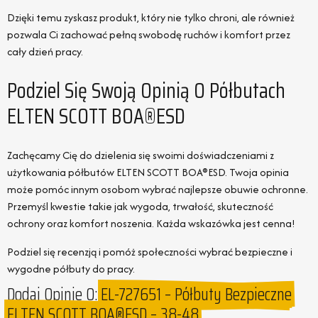
Dzięki temu zyskasz produkt, który nie tylko chroni, ale również
pozwala Ci zachować pełną swobodę ruchów i komfort przez
cały dzień pracy.
Podziel Się Swoją Opinią O Półbutach
ELTEN SCOTT BOA®ESD
Zachęcamy Cię do dzielenia się swoimi doświadczeniami z
użytkowania półbutów ELTEN SCOTT BOA®ESD. Twoja opinia
może pomóc innym osobom wybrać najlepsze obuwie ochronne.
Przemyśl kwestie takie jak wygoda, trwałość, skuteczność
ochrony oraz komfort noszenia. Każda wskazówka jest cenna!
Podziel się recenzją i pomóż społeczności wybrać bezpieczne i
wygodne półbuty do pracy.
Dodaj Opinie O:
EL-727651 – Półbuty Bezpieczne
ELTEN SCOTT BOA®ESD – 38-48