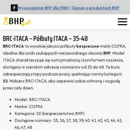
Wyposażenie BHP dla FIRM
|
Opinie o produktach BHP
BRC-ITACA – Półbuty ITACA – 35-48
BRC-ITACA
to wysokiej jakości półbuty
bezpieczne
marki COFRA,
idealne dla osób szukających niezawodnego obuwia
BHP
. Model
ITACA charakteryzuje się wytrzymałością i komfortem noszenia,
dostępny w szerokim zakresie rozmiarów od 35 do 48. Te buty
zabezpieczają stopy podczas pracy, spełniając normy kategorii
S2
. Wybierz BRC-ITACA, aby zapewnić sobie ochronę i wygodę
przez cały dzień.
Model: BRC-ITACA
Marka: COFRA
Kategoria: S2 (bezpieczeństwo BHP)
Dostępne rozmiary: 35, 36, 37, 38, 39, 40, 41, 42, 43, 44, 45,
46, 47, 48