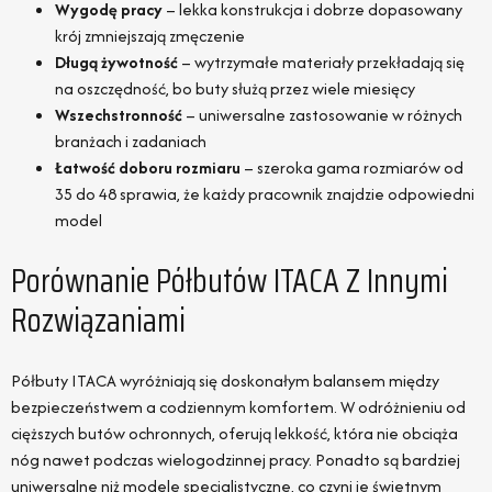
Wygodę pracy
– lekka konstrukcja i dobrze dopasowany
krój zmniejszają zmęczenie
Długą żywotność
– wytrzymałe materiały przekładają się
na oszczędność, bo buty służą przez wiele miesięcy
Wszechstronność
– uniwersalne zastosowanie w różnych
branżach i zadaniach
Łatwość doboru rozmiaru
– szeroka gama rozmiarów od
35 do 48 sprawia, że każdy pracownik znajdzie odpowiedni
model
Porównanie Półbutów ITACA Z Innymi
Rozwiązaniami
Półbuty ITACA wyróżniają się doskonałym balansem między
bezpieczeństwem a codziennym komfortem. W odróżnieniu od
cięższych butów ochronnych, oferują lekkość, która nie obciąża
nóg nawet podczas wielogodzinnej pracy. Ponadto są bardziej
uniwersalne niż modele specjalistyczne, co czyni je świetnym