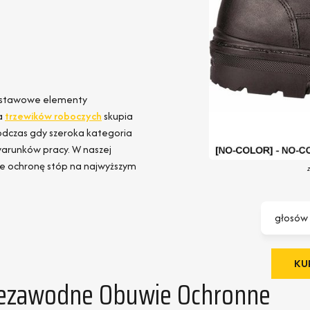
stawowe elementy
a
trzewików roboczych
skupia
odczas gdy szeroka kategoria
runków pracy. W naszej
ce ochronę stóp na najwyższym
głosów
KUP
iezawodne Obuwie Ochronne