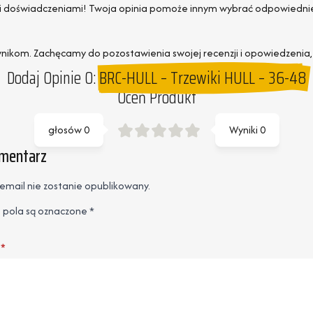
woimi doświadczeniami! Twoja opinia pomoże innym wybrać odpowiedni
nikom. Zachęcamy do pozostawienia swojej recenzji i opowiedzenia, ja
Dodaj Opinie O:
BRC-HULL – Trzewiki HULL – 36-48
Oceń Produkt
głosów
0
Wyniki
0
omentarz
email nie zostanie opublikowany.
pola są oznaczone
*
*