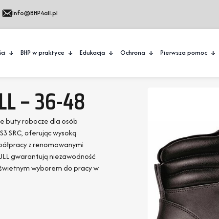
Info@BHP4all.pl
ci
BHP w praktyce
Edukacja
Ochrona
Pierwsza pomoc
LL – 36-48
ne buty robocze dla osób
 S3 SRC, oferując wysoką
współpracy z renomowanymi
HULL gwarantują niezawodność
ą świetnym wyborem do pracy w