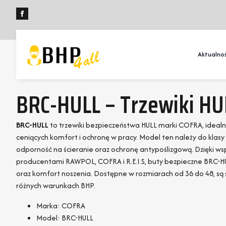
Aktualnoś
BRC-HULL – Trzewiki HU
BRC-HULL
to trzewiki bezpieczeństwa HULL marki COFRA, ideal
ceniących komfort i ochronę w pracy. Model ten należy do klasy
odporność na ścieranie oraz ochronę antypoślizgową. Dzięki 
producentami RAWPOL, COFRA i R.E.I.S, buty bezpieczne BRC-
oraz komfort noszenia. Dostępne w rozmiarach od 36 do 48, s
różnych warunkach BHP.
Marka: COFRA
Model: BRC-HULL