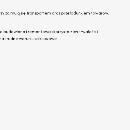
y zajmują się transportem oraz przeładunkiem towarów.
a budowlana i remontowa skorzysta z ich trwałości i
na trudne warunki są kluczowe.