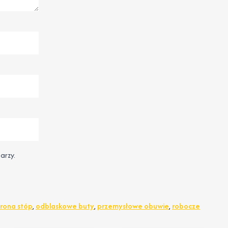
arzy.
rona stóp
,
odblaskowe buty
,
przemysłowe obuwie
,
robocze