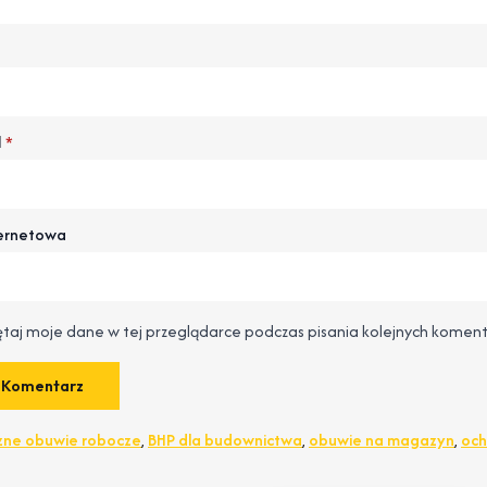
l
*
ternetowa
taj moje dane w tej przeglądarce podczas pisania kolejnych koment
zne obuwie robocze
,
BHP dla budownictwa
,
obuwie na magazyn
,
och