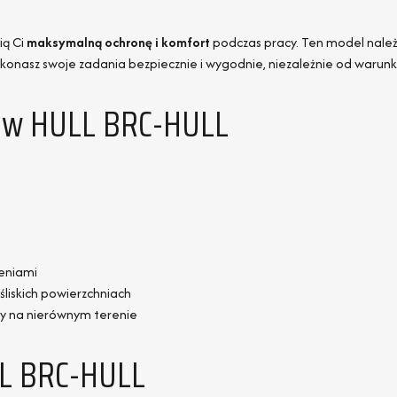
ią Ci
maksymalną ochronę i komfort
podczas pracy. Ten model należy
 wykonasz swoje zadania bezpiecznie i wygodnie, niezależnie od warun
ków HULL BRC-HULL
eniami
liskich powierzchniach
y na nierównym terenie
LL BRC-HULL