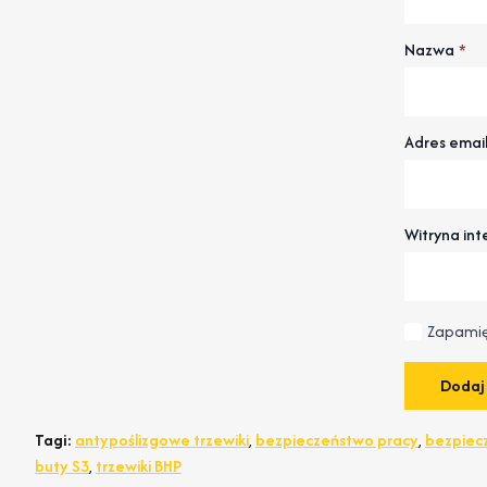
Nazwa
*
Adres emai
Witryna in
Zapamię
Tagi:
antypoślizgowe trzewiki
,
bezpieczeństwo pracy
,
bezpiec
buty S3
,
trzewiki BHP