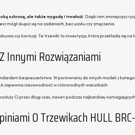
soką ochronę, ale także wygodę i trwałość
. Dzięki nim zmniejszysz r
z mógł skupić się na zadaniach, bez ucisku czy zmęczenia.
buwia czy kontuzji. Te trzewiki to inwestycja, która przekłada się na
Z Innymi Rozwiązaniami
tandardem bezpieczeństwa. W porównaniu do innych modeli z kategor
FRA zapewnia niezawodność w różnorodnych warunkach.
osłuży Ci przez długi czas, nawet podczas najbardziej wymagającyc
Opiniami O Trzewikach HULL BRC