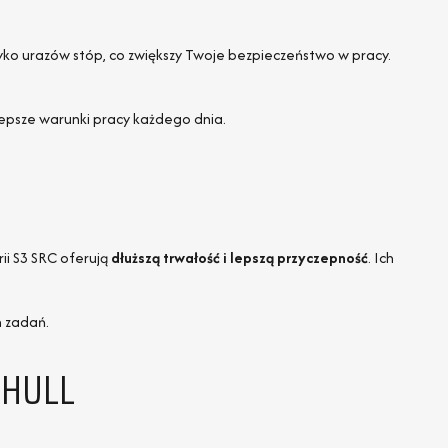
yzyko urazów stóp, co zwiększy Twoje bezpieczeństwo w pracy.
 lepsze warunki pracy każdego dnia.
ii S3 SRC oferują
dłuższą trwałość i lepszą przyczepność
. Ich
h zadań.
-HULL