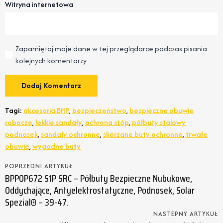
Witryna internetowa
Zapamiętaj moje dane w tej przeglądarce podczas pisania
kolejnych komentarzy.
Tagi:
akcesoria BHP
,
bezpieczeństwo
,
bezpieczne obuwie
robocze
,
lekkie sandały
,
ochrona stóp
,
półbuty stalowy
podnosek
,
sandały ochronne
,
skórzane buty ochronne
,
trwałe
obuwie
,
wygodne buty
POPRZEDNI ARTYKUŁ
BPPOP672 S1P SRC – Półbuty Bezpieczne Nubukowe,
Oddychające, Antyelektrostatyczne, Podnosek, Solar
Spezial® – 39-47.
NASTEPNY ARTYKUŁ