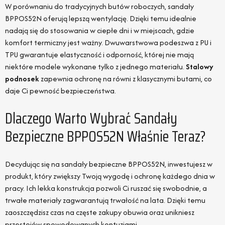
W porównaniu do tradycyjnych butów roboczych, sandały
BPPOS52N oferują lepszą wentylację. Dzięki temu idealnie
nadają się do stosowania w ciepłe dni i w miejscach, gdzie
komfort termiczny jest ważny. Dwuwarstwowa podeszwa z PU i
TPU gwarantuje elastyczność i odporność, której nie mają
niektóre modele wykonane tylko z jednego materiału.
Stalowy
podnosek
zapewnia ochronę na równi z klasycznymi butami, co
daje Ci pewność bezpieczeństwa.
Dlaczego Warto Wybrać Sandały
Bezpieczne BPPOS52N Właśnie Teraz?
Decydując się na sandały bezpieczne BPPOS52N, inwestujesz w
produkt, który zwiększy Twoją wygodę i ochronę każdego dnia w
pracy. Ich lekka konstrukcja pozwoli Ci ruszać się swobodnie, a
trwałe materiały zagwarantują trwałość na lata. Dzięki temu
zaoszczędzisz czas na częste zakupy obuwia oraz unikniesz
przestojów spowodowanych kontuzjami.