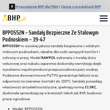
Wyposażenie BHP dla FIRM
|
Opinie o produktach BHP
BPPOS52N – Sandały Bezpieczne Ze Stalowym
Podnoskiem – 39-47
BPPOS52N
to wysokiej jakości sandały bezpieczne z solidnym
stalowym podnoskiem, idealne dla osób ceniących komfort i
ochronę w pracy. Model
RAWPOL
wykonany z trwałej skóry
welurowej oraz nubuku zapewnia doskonałą wentylację dzięki
wysokiemu współczynnikowi przepuszczalności pary wodnej.
Podeszwa dwuwarstwowa PU/TPU gwarantuje lekkość oraz
odporność na ścieranie i kontakt do 120°C. Sandały posiadają
właściwości antyelektrostatyczne, spełniają normę
S1 SRC
,
doskonale sprawdzają się w branżach takich jak BHP, budowa i
prace ogrodowe.
Model: BPPOS52N