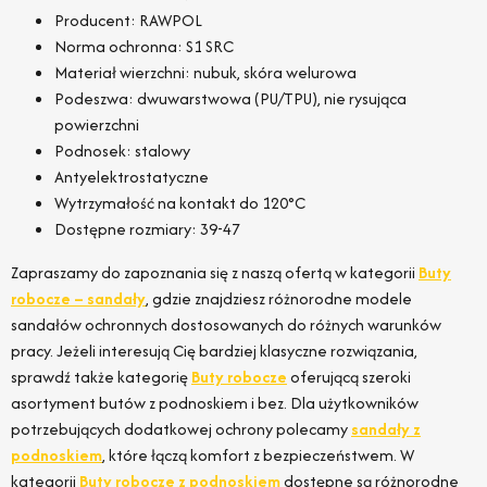
Producent: RAWPOL
Norma ochronna: S1 SRC
Materiał wierzchni: nubuk, skóra welurowa
Podeszwa: dwuwarstwowa (PU/TPU), nie rysująca
powierzchni
Podnosek: stalowy
Antyelektrostatyczne
Wytrzymałość na kontakt do 120°C
Dostępne rozmiary: 39-47
Zapraszamy do zapoznania się z naszą ofertą w kategorii
Buty
robocze – sandały
, gdzie znajdziesz różnorodne modele
sandałów ochronnych dostosowanych do różnych warunków
pracy. Jeżeli interesują Cię bardziej klasyczne rozwiązania,
sprawdź także kategorię
Buty robocze
oferującą szeroki
asortyment butów z podnoskiem i bez. Dla użytkowników
potrzebujących dodatkowej ochrony polecamy
sandały z
podnoskiem
, które łączą komfort z bezpieczeństwem. W
kategorii
Buty robocze z podnoskiem
dostępne są różnorodne