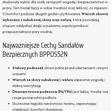
doskonały wybór dla osób ceniących wygodę i bezpieczeństwo w
pracy. Ten model łączy w sobie trwałość oraz lekkość, co zapewni
Ci komfort podczas długich godzin użytkowania.
Wierzch obuwia
wykonano z nubukowej skóry oraz weluru
, które pozwalają
stopom oddychać dzięki wysokiemu współczynnikowi
przepuszczalności pary wodnej.
Najważniejsze Cechy Sandałów
Bezpiecznych BPPOS52N
Stalowy podnosek
chroni palce przed uderzeniami i innymi
urazami.
Wierzch ze skóry nubukowej i weluru
zapewnia wygodę i
dobrą wentylację.
Dwuwarstwowa podeszwa (PU/TPU)
jest lekka, trwała i nie
rysuje powierzchni podłoża.
Skutecznie łagodzi nierówności terenu, zapewniając
stabilność i komfort chodzenia.