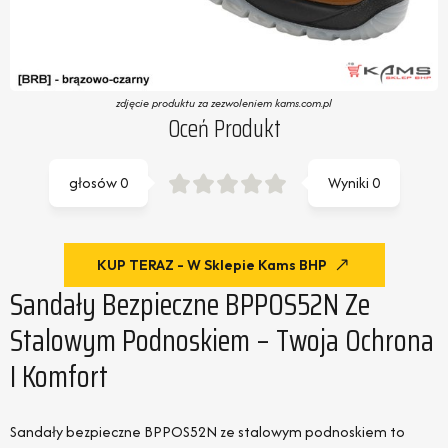
zdjęcie produktu za zezwoleniem kams.com.pl
Oceń Produkt
głosów
0
Wyniki
0
KUP TERAZ - W Sklepie Kams BHP
Sandały Bezpieczne BPPOS52N Ze
Stalowym Podnoskiem – Twoja Ochrona
I Komfort
Sandały bezpieczne BPPOS52N ze stalowym podnoskiem to