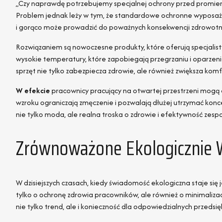
„Czy naprawdę potrzebujemy specjalnej ochrony przed promieni
Problem jednak leży w tym, że standardowe ochronne wyposaże
i gorąco może prowadzić do poważnych konsekwencji zdrowotnyc
Rozwiązaniem są nowoczesne produkty, które oferują specjalis
wysokie temperatury, które zapobiegają przegrzaniu i oparzen
sprzęt nie tylko zabezpiecza zdrowie, ale również zwiększa komf
W efekcie
pracownicy pracujący na otwartej przestrzeni mogą c
wzroku ograniczają zmęczenie i pozwalają dłużej utrzymać konce
nie tylko moda, ale realna troska o zdrowie i efektywność zespo
Zrównoważone Ekologicznie 
W dzisiejszych czasach, kiedy świadomość ekologiczna staje si
tylko o ochronę zdrowia pracowników, ale również o minimaliz
nie tylko trend, ale i konieczność dla odpowiedzialnych przedsię