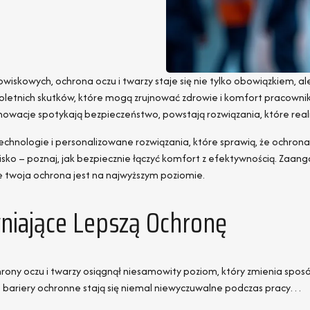
kowych, ochrona oczu i twarzy staje się nie tylko obowiązkiem, al
ugoletnich skutków, które mogą zrujnować zdrowie i komfort pracowni
nowacje spotykają bezpieczeństwo, powstają rozwiązania, które realn
echnologie i personalizowane rozwiązania, które sprawią, że ochrona
o – poznaj, jak bezpiecznie łączyć komfort z efektywnością. Zaangaż
że twoja ochrona jest na najwyższym poziomie.
niające Lepszą Ochronę
ny oczu i twarzy osiągnął niesamowity poziom, który zmienia sposób
 bariery ochronne stają się niemal niewyczuwalne podczas pracy…