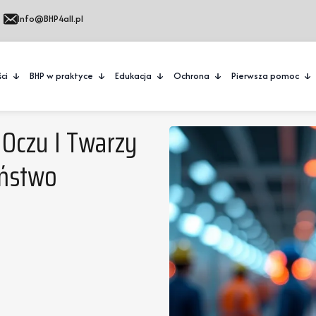
Info@BHP4all.pl
ci
BHP w praktyce
Edukacja
Ochrona
Pierwsza pomoc
 Oczu I Twarzy
eństwo