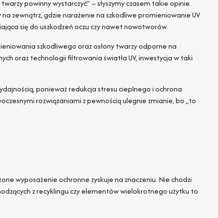
twarzy powinny wystarczyć” – słyszymy czasem takie opinie.
na zewnątrz, gdzie narażenie na szkodliwe promieniowanie UV
niająca się do uszkodzeń oczu czy nawet nowotworów.
mieniowania szkodliwego oraz osłony twarzy odporne na
oraz technologii filtrowania światła UV, inwestycja w taki
ydajnością, ponieważ redukcja stresu cieplnego i ochrona
owoczesnymi rozwiązaniami z pewnością ulegnie zmianie, bo „to
żone wyposażenie ochronne zyskuje na znaczeniu. Nie chodzi
hodzących z recyklingu czy elementów wielokrotnego użytku to