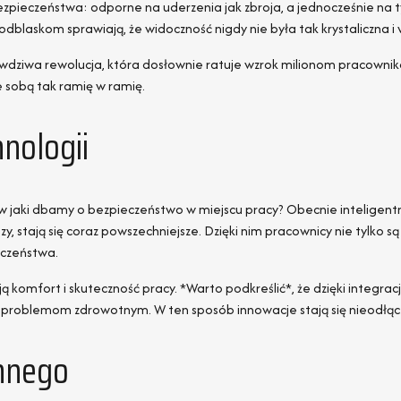
zpieczeństwa: odporne na uderzenia jak zbroja, a jednocześnie na ty
laskom sprawiają, że widoczność nigdy nie była tak krystaliczna i
wdziwa rewolucja, która dosłownie ratuje wzrok milionom pracownik
e sobą tak ramię w ramię.
hnologii
aki dbamy o bezpieczeństwo w miejscu pracy? Obecnie inteligentne 
 stają się coraz powszechniejsze. Dzięki nim pracownicy nie tylko s
eczeństwa.
ją komfort i skuteczność pracy. *Warto podkreślić*, że dzięki integr
 problemom zdrowotnym. W ten sposób innowacje stają się nieodłąc
onnego