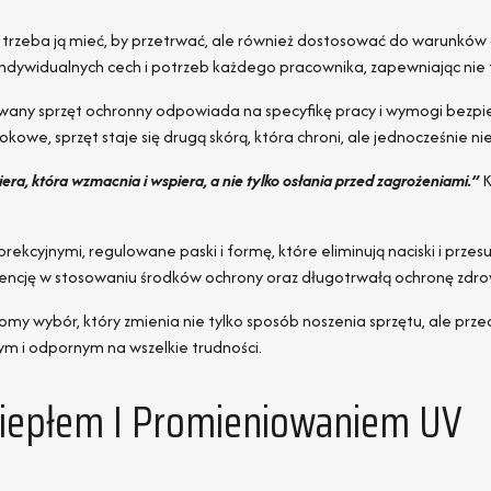
trzeba ją mieć, by przetrwać, ale również dostosować do warunków o
indywidualnych cech i potrzeb każdego pracownika, zapewniając nie t
wany sprzęt ochronny odpowiada na specyfikę pracy i wymogi bezpi
kowe, sprzęt staje się drugą skórą, która chroni, ale jednocześnie 
ra, która wzmacnia i wspiera, a nie tylko osłania przed zagrożeniami.”
K
kcyjnymi, regulowane paski i formę, które eliminują naciski i przesu
wencję w stosowaniu środków ochrony oraz długotrwałą ochronę zdro
my wybór, który zmienia nie tylko sposób noszenia sprzętu, ale prze
ym i odpornym na wszelkie trudności.
iepłem I Promieniowaniem UV