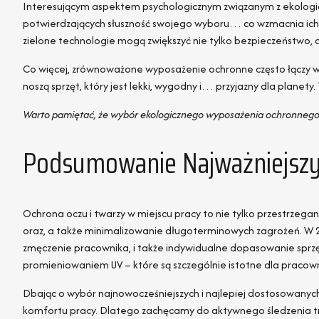
Interesującym aspektem psychologicznym związanym z ekolog
potwierdzających słuszność swojego wyboru… co wzmacnia ich 
zielone technologie mogą zwiększyć nie tylko bezpieczeństwo, al
Co więcej, zrównoważone wyposażenie ochronne często łączy w s
noszą sprzęt, który jest lekki, wygodny i… przyjazny dla planet
Warto pamiętać, że wybór ekologicznego wyposażenia ochronnego 
Podsumowanie Najważniejszy
Ochrona oczu i twarzy w miejscu pracy to nie tylko przestrzeg
oraz, a także minimalizowanie długoterminowych zagrożeń. W 2
zmęczenie pracownika, i także indywidualne dopasowanie sprz
promieniowaniem UV – które są szczególnie istotne dla pracown
Dbając o wybór najnowocześniejszych i najlepiej dostosowanyc
komfortu pracy. Dlatego zachęcamy do aktywnego śledzenia tr