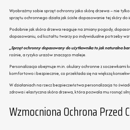
Wyobraźmy sobie sprzęt ochronny jako skórę drzewa – nie tylko 
sprzętu ochronnego działa jak ścisłe dopasowanie tej skóry do 
Podobnie jak skóra drzewa reaguje na zmiany pogody, dopaso
dopasowaniu, od kształtu twarzy po indywidualne potrzeby wzro
„Sprzęt ochronny dopasowany do użytkownika to jak naturalna barie
rośnie, a ryzyko urazów znacząco maleje.
Personalizacja obejmuje m.in. okulary ochronne z soczewkami kore
komfortowo i bezpiecznie, co przekłada się na większą konsek
W działaniach na rzecz bezpieczeństwa personalizacja to świado
zdrowa i elastyczna skóra drzewa, która pozwala mu rosnąć siln
Wzmocniona Ochrona Przed C