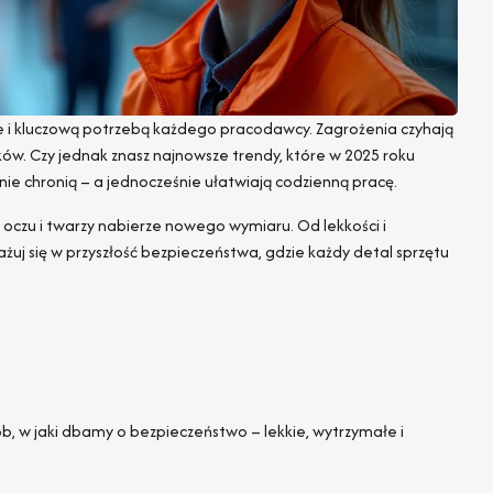
e i kluczową potrzebą każdego pracodawcy. Zagrożenia czyhają
ków. Czy jednak znasz najnowsze trendy, które w 2025 roku
ie chronią – a jednocześnie ułatwiają codzienną pracę.
 oczu i twarzy nabierze nowego wymiaru. Od lekkości i
uj się w przyszłość bezpieczeństwa, gdzie każdy detal sprzętu
, w jaki dbamy o bezpieczeństwo – lekkie, wytrzymałe i