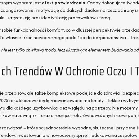
icznym wyborem jest
efekt potwierdzenia
. Osoby dokonujące świado
zaangażowanie i motywację do dalszych działań na rzecz ochrony śr
e i satysfakcję oraz identyfikację pracowników z firmą.
obie funkcjonalność i komfort, co w dłuższej perspektywie przekład
y. To właśnie trzon nowoczesnego podejścia do bezpieczeństwa – trosk
nie jest tylko chwilową modą, lecz kluczowym elementem budowania odp
ch Trendów W Ochronie Oczu I 
anie przepisów, ale także kompleksowe podejście do zdrowia i bezpi
025 roku kluczowe będą zaawansowane materiały – lekkie i wytrzyma
ętu dla każdego użytkownika, bez względu na potrzeby. Nie możemy
ików na zewnątrz – oraz o rosnącej roli zrównoważonych rozwiązań, 
h rozwiązań – które są jednocześnie wygodne, skuteczne i przyjazne
endów, inwestowania w nowoczesny sprzęt i edukowania zespołów – p