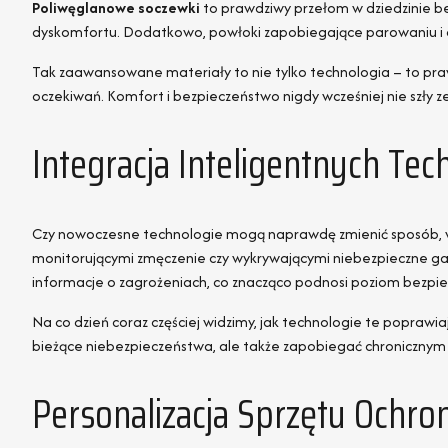
Poliwęglanowe soczewki
to prawdziwy przełom w dziedzinie be
dyskomfortu. Dodatkowo, powłoki zapobiegające parowaniu i odb
Tak zaawansowane materiały to nie tylko technologia – to pra
oczekiwań. Komfort i bezpieczeństwo nigdy wcześniej nie szły z
Integracja Inteligentnych Tec
Czy nowoczesne technologie mogą naprawdę zmienić sposób, w j
monitorującymi zmęczenie czy wykrywającymi niebezpieczne gazy,
informacje o zagrożeniach, co znacząco podnosi poziom bezpi
Na co dzień coraz częściej widzimy, jak technologie te poprawia
bieżące niebezpieczeństwa, ale także zapobiegać chronicznym
Personalizacja Sprzętu Ochr