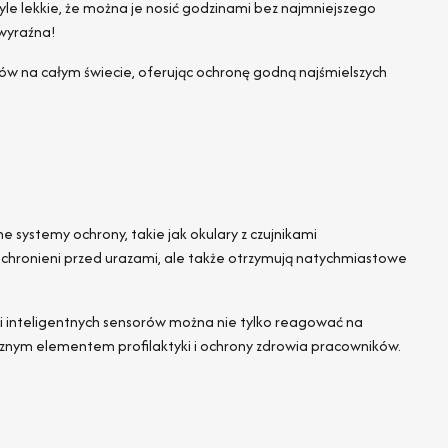
le lekkie, że można je nosić godzinami bez najmniejszego
 wyraźna!
ów na całym świecie, oferując ochronę godną najśmielszych
systemy ochrony, takie jak okulary z czujnikami
ą chronieni przed urazami, ale także otrzymują natychmiastowe
acji inteligentnych sensorów można nie tylko reagować na
znym elementem profilaktyki i ochrony zdrowia pracowników.