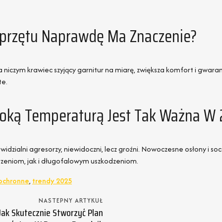
przętu Naprawdę Ma Znaczenie?
 niczym krawiec szyjący garnitur na miarę, zwiększa komfort i gwara
te.
soką Temperaturą Jest Tak Ważna W
widzialni agresorzy, niewidoczni, lecz groźni. Nowoczesne osłony i so
eniom, jak i długofalowym uszkodzeniom.
 ochronne
,
trendy 2025
NASTEPNY ARTYKUŁ
Jak Skutecznie Stworzyć Plan