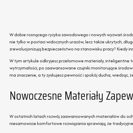
W dobie rosnącego ryzyka zawodowego i nowych wyzwań środowis
nie tylko w postaci widocznych urazów, lecz także ukrytych, dł
zrewolucjonizują bezpieczeństwo na stanowisku pracy? Kiedy in
W tym artykule odkryjesz przełomowe materiały, inteligentne t
wytrzymałości, po zaawansowane czujniki monitorujące środowisk
ma znaczenie, a ty zyskujesz pewność i spokój ducha, wiedząc, 
Nowoczesne Materiały Zapew
W ostatnich latach rozwój zaawansowanych materiałów do ochro
niesamowicie komfortowe rozwiązania sprawiają, że tradycyjne