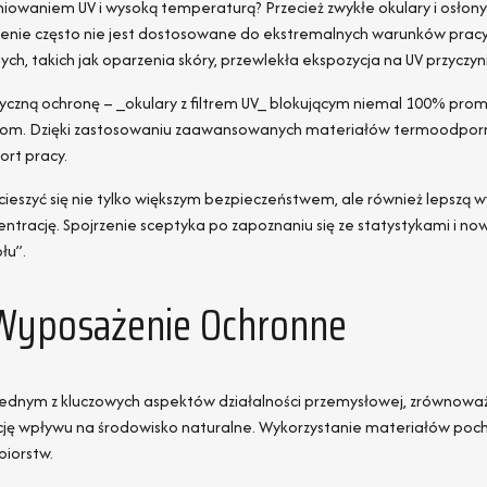
owaniem UV i wysoką temperaturą? Przecież zwykłe okulary i osłony 
nie często nie jest dostosowane do ekstremalnych warunków pracy 
h, takich jak oparzenia skóry, przewlekła ekspozycja na UV przyczy
tyczną ochronę – _okulary z filtrem UV_ blokującym niemal 100% pro
iom. Dzięki zastosowaniu zaawansowanych materiałów termoodpornych 
ort pracy.
ieszyć się nie tylko większym bezpieczeństwem, ale również lepszą w
ntrację. Spojrzenie sceptyka po zapoznaniu się ze statystykami i n
łu”.
Wyposażenie Ochronne
ę jednym z kluczowych aspektów działalności przemysłowej, zrównowa
ację wpływu na środowisko naturalne. Wykorzystanie materiałów poc
biorstw.