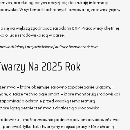
mych, proekologicznych decyzji często szukają informacji
odowiska. W systemach ochronnych oznacza to, że inwestycje w
a się na większą zgodność z zasadami BHP. Pracownicy chętniej
a o ludzi i środowisko idą w parze.
owiedzialnej i przyszłościowej kultury bezpieczeństwa…
Twarzy Na 2025 Rok
eczeństwa – które obejmuje zarówno zapobieganie urazom, i,
łe, a także technologie smart – które monitorują środowisko i
 zapominać o ochronie przed wysoką temperaturą i
które łączą bezpieczeństwo z dbałością o środowisko.
 środowisku – można znacznie podnieść poziom bezpieczeństwa i
onieważ tylko tak stworzymy miejsca pracy, które chronią i