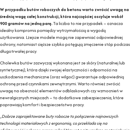
W przypadku butów roboczych do betonu warto zwrócić uwagę na
średnią wagę całej konstrukcji, która najczęściej oscyluje wokół
900 gramów na jedną parę.
Ta liczba to nie przypadek – oznacza
idealny kompromis pomiędzy wytrzymałością a wygodą
użytkowania. Lżejsze modele mogą nie zapewniać odpowiedniej
ochrony, natomiast cięższe szybko potęgują zmęczenie stóp podczas
długotrwałej pracy.
Cholewka butów zazwyczaj wykonana jest ze skóry (naturalnej lub
syntetycznej), która dzięki swojej elastyczności i odporności na
uszkodzenia mechaniczne (oraz wilgoć) gwarantuje odpowiednią
ochronę przed czynnikami zewnętrznymi. Warto również zwrócić
uwagę na obecność elementów odblaskowych czy wzmocnień w
newralgicznych miejscach – to dodatkowe zabezpieczenia, które
poprawiają komfort i bezpieczeństwo pracy.
„Dobrze zaprojektowane buty robocze to połączenie najnowszych
technologii materiałowych z ergonomią, co przekłada się na