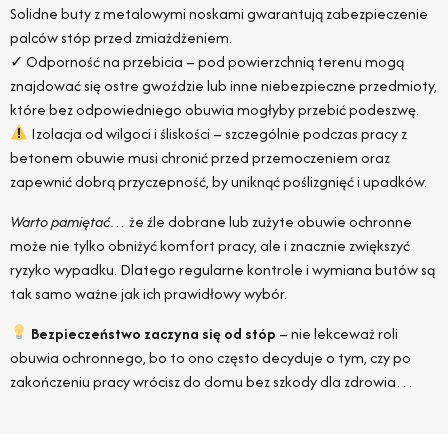
Solidne buty z metalowymi noskami gwarantują zabezpieczenie
palców stóp przed zmiażdżeniem.
✓ Odporność na przebicia – pod powierzchnią terenu mogą
znajdować się ostre gwoździe lub inne niebezpieczne przedmioty,
które bez odpowiedniego obuwia mogłyby przebić podeszwę.
Izolacja od wilgoci i śliskości – szczególnie podczas pracy z
betonem obuwie musi chronić przed przemoczeniem oraz
zapewnić dobrą przyczepność, by uniknąć poślizgnięć i upadków.
Warto pamiętać…
że źle dobrane lub zużyte obuwie ochronne
może nie tylko obniżyć komfort pracy, ale i znacznie zwiększyć
ryzyko wypadku. Dlatego regularne kontrole i wymiana butów są
tak samo ważne jak ich prawidłowy wybór.
Bezpieczeństwo zaczyna się od stóp
– nie lekceważ roli
obuwia ochronnego, bo to ono często decyduje o tym, czy po
zakończeniu pracy wrócisz do domu bez szkody dla zdrowia…