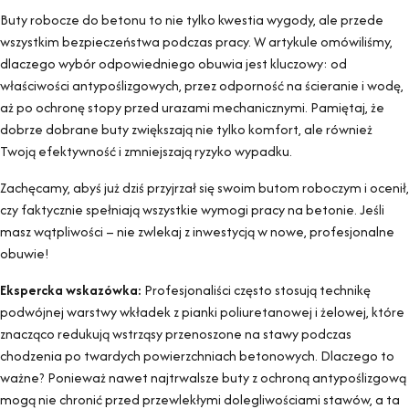
Buty robocze do betonu to nie tylko kwestia wygody, ale przede
wszystkim bezpieczeństwa podczas pracy. W artykule omówiliśmy,
dlaczego wybór odpowiedniego obuwia jest kluczowy: od
właściwości antypoślizgowych, przez odporność na ścieranie i wodę,
aż po ochronę stopy przed urazami mechanicznymi. Pamiętaj, że
dobrze dobrane buty zwiększają nie tylko komfort, ale również
Twoją efektywność i zmniejszają ryzyko wypadku.
Zachęcamy, abyś już dziś przyjrzał się swoim butom roboczym i ocenił,
czy faktycznie spełniają wszystkie wymogi pracy na betonie. Jeśli
masz wątpliwości – nie zwlekaj z inwestycją w nowe, profesjonalne
obuwie!
Ekspercka wskazówka:
Profesjonaliści często stosują technikę
podwójnej warstwy wkładek z pianki poliuretanowej i żelowej, które
znacząco redukują wstrząsy przenoszone na stawy podczas
chodzenia po twardych powierzchniach betonowych. Dlaczego to
ważne? Ponieważ nawet najtrwalsze buty z ochroną antypoślizgową
mogą nie chronić przed przewlekłymi dolegliwościami stawów, a ta