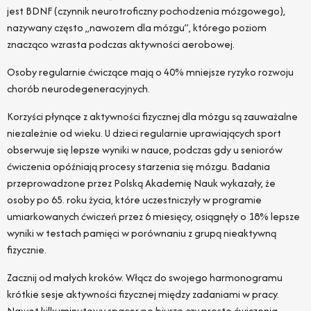
jest BDNF (czynnik neurotroficzny pochodzenia mózgowego),
nazywany często „nawozem dla mózgu”, którego poziom
znacząco wzrasta podczas aktywności aerobowej.
Osoby regularnie ćwiczące mają o 40% mniejsze ryzyko rozwoju
chorób neurodegeneracyjnych.
Korzyści płynące z aktywności fizycznej dla mózgu są zauważalne
niezależnie od wieku. U dzieci regularnie uprawiających sport
obserwuje się lepsze wyniki w nauce, podczas gdy u seniorów
ćwiczenia opóźniają procesy starzenia się mózgu. Badania
przeprowadzone przez Polską Akademię Nauk wykazały, że
osoby po 65. roku życia, które uczestniczyły w programie
umiarkowanych ćwiczeń przez 6 miesięcy, osiągnęły o 18% lepsze
wyniki w testach pamięci w porównaniu z grupą nieaktywną
fizycznie.
Zacznij od małych kroków. Włącz do swojego harmonogramu
krótkie sesje aktywności fizycznej między zadaniami w pracy.
Nawet kilkuminutowy spacer po biurze czy proste ćwiczenia