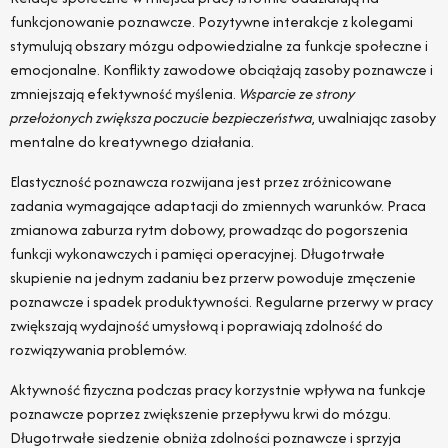
funkcjonowanie poznawcze. Pozytywne interakcje z kolegami
stymulują obszary mózgu odpowiedzialne za funkcje społeczne i
emocjonalne. Konflikty zawodowe obciążają zasoby poznawcze i
zmniejszają efektywność myślenia.
Wsparcie ze strony
przełożonych zwiększa poczucie bezpieczeństwa
, uwalniając zasoby
mentalne do kreatywnego działania.
Elastyczność poznawcza rozwijana jest przez zróżnicowane
zadania wymagające adaptacji do zmiennych warunków. Praca
zmianowa zaburza rytm dobowy, prowadząc do pogorszenia
funkcji wykonawczych i pamięci operacyjnej. Długotrwałe
skupienie na jednym zadaniu bez przerw powoduje zmęczenie
poznawcze i spadek produktywności. Regularne przerwy w pracy
zwiększają wydajność umysłową i poprawiają zdolność do
rozwiązywania problemów.
Aktywność fizyczna podczas pracy korzystnie wpływa na funkcje
poznawcze poprzez zwiększenie przepływu krwi do mózgu.
Długotrwałe siedzenie obniża zdolności poznawcze i sprzyja