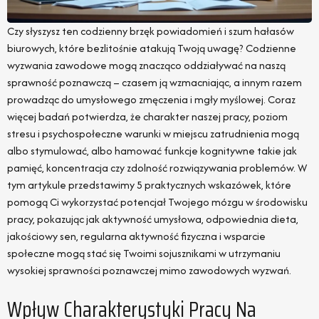
Czy słyszysz ten codzienny brzęk powiadomień i szum hałasów
biurowych, które bezlitośnie atakują Twoją uwagę? Codzienne
wyzwania zawodowe mogą znacząco oddziaływać na naszą
sprawność poznawczą – czasem ją wzmacniając, a innym razem
prowadząc do umysłowego zmęczenia i mgły myślowej. Coraz
więcej badań potwierdza, że charakter naszej pracy, poziom
stresu i psychospołeczne warunki w miejscu zatrudnienia mogą
albo stymulować, albo hamować funkcje kognitywne takie jak
pamięć, koncentracja czy zdolność rozwiązywania problemów. W
tym artykule przedstawimy 5 praktycznych wskazówek, które
pomogą Ci wykorzystać potencjał Twojego mózgu w środowisku
pracy, pokazując jak aktywność umysłowa, odpowiednia dieta,
jakościowy sen, regularna aktywność fizyczna i wsparcie
społeczne mogą stać się Twoimi sojusznikami w utrzymaniu
wysokiej sprawności poznawczej mimo zawodowych wyzwań.
Wpływ Charakterystyki Pracy Na