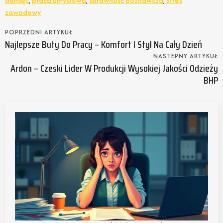
pamięć
,
praca umysłowa
,
sprawność poznawcza
,
stres
zawodowy
POPRZEDNI ARTYKUŁ
Najlepsze Buty Do Pracy – Komfort I Styl Na Cały Dzień
NASTEPNY ARTYKUŁ
Ardon – Czeski Lider W Produkcji Wysokiej Jakości Odzieży
BHP