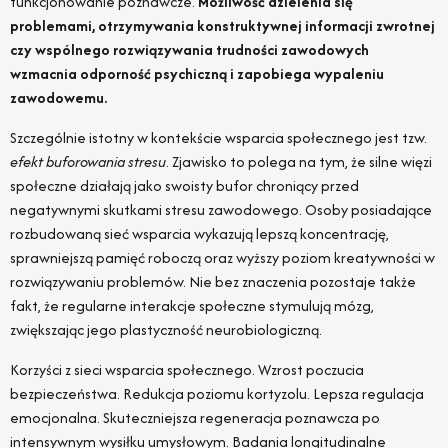
funkcjonowanie poznawcze.
Możliwość dzielenia się
problemami, otrzymywania konstruktywnej informacji zwrotnej
czy wspólnego rozwiązywania trudności zawodowych
wzmacnia odporność psychiczną i zapobiega wypaleniu
zawodowemu.
Szczególnie istotny w kontekście wsparcia społecznego jest tzw.
efekt buforowania stresu
. Zjawisko to polega na tym, że silne więzi
społeczne działają jako swoisty bufor chroniący przed
negatywnymi skutkami stresu zawodowego. Osoby posiadające
rozbudowaną sieć wsparcia wykazują lepszą koncentrację,
sprawniejszą pamięć roboczą oraz wyższy poziom kreatywności w
rozwiązywaniu problemów. Nie bez znaczenia pozostaje także
fakt, że regularne interakcje społeczne stymulują mózg,
zwiększając jego plastyczność neurobiologiczną.
Korzyści z sieci wsparcia społecznego. Wzrost poczucia
bezpieczeństwa. Redukcja poziomu kortyzolu. Lepsza regulacja
emocjonalna. Skuteczniejsza regeneracja poznawcza po
intensywnym wysiłku umysłowym. Badania longitudinalne