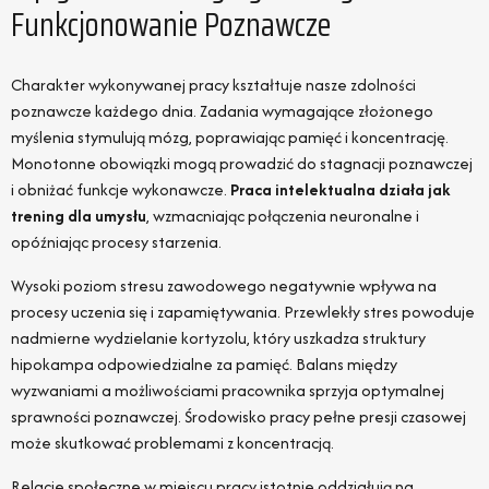
Funkcjonowanie Poznawcze
Charakter wykonywanej pracy kształtuje nasze zdolności
poznawcze każdego dnia. Zadania wymagające złożonego
myślenia stymulują mózg, poprawiając pamięć i koncentrację.
Monotonne obowiązki mogą prowadzić do stagnacji poznawczej
i obniżać funkcje wykonawcze.
Praca intelektualna działa jak
trening dla umysłu
, wzmacniając połączenia neuronalne i
opóźniając procesy starzenia.
Wysoki poziom stresu zawodowego negatywnie wpływa na
procesy uczenia się i zapamiętywania. Przewlekły stres powoduje
nadmierne wydzielanie kortyzolu, który uszkadza struktury
hipokampa odpowiedzialne za pamięć. Balans między
wyzwaniami a możliwościami pracownika sprzyja optymalnej
sprawności poznawczej. Środowisko pracy pełne presji czasowej
może skutkować problemami z koncentracją.
Relacje społeczne w miejscu pracy istotnie oddziałują na