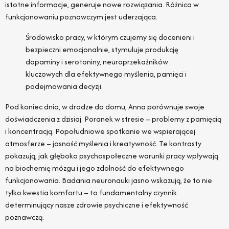
istotne informacje, generuje nowe rozwiązania. Różnica w
funkcjonowaniu poznawczym jest uderzająca.
Środowisko pracy, w którym czujemy się docenieni i
bezpieczni emocjonalnie, stymuluje produkcję
dopaminy i serotoniny, neuroprzekaźników
kluczowych dla efektywnego myślenia, pamięci i
podejmowania decyzji.
Pod koniec dnia, w drodze do domu, Anna porównuje swoje
doświadczenia z dzisiaj. Poranek w stresie – problemy z pamięcią
i koncentracją. Popołudniowe spotkanie we wspierającej
atmosferze – jasność myślenia i kreatywność. Te kontrasty
pokazują, jak głęboko psychospołeczne warunki pracy wpływają
na biochemię mózgu i jego zdolność do efektywnego
funkcjonowania. Badania neuronauki jasno wskazują, że to nie
tylko kwestia komfortu – to fundamentalny czynnik
determinujący nasze zdrowie psychiczne i efektywność
poznawczą.