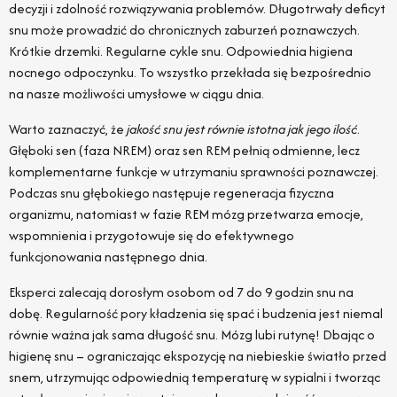
decyzji i zdolność rozwiązywania problemów. Długotrwały deficyt
snu może prowadzić do chronicznych zaburzeń poznawczych.
Krótkie drzemki. Regularne cykle snu. Odpowiednia higiena
nocnego odpoczynku. To wszystko przekłada się bezpośrednio
na nasze możliwości umysłowe w ciągu dnia.
Warto zaznaczyć, że
jakość snu jest równie istotna jak jego ilość
.
Głęboki sen (faza NREM) oraz sen REM pełnią odmienne, lecz
komplementarne funkcje w utrzymaniu sprawności poznawczej.
Podczas snu głębokiego następuje regeneracja fizyczna
organizmu, natomiast w fazie REM mózg przetwarza emocje,
wspomnienia i przygotowuje się do efektywnego
funkcjonowania następnego dnia.
Eksperci zalecają dorosłym osobom od 7 do 9 godzin snu na
dobę. Regularność pory kładzenia się spać i budzenia jest niemal
równie ważna jak sama długość snu. Mózg lubi rutynę! Dbając o
higienę snu – ograniczając ekspozycję na niebieskie światło przed
snem, utrzymując odpowiednią temperaturę w sypialni i tworząc