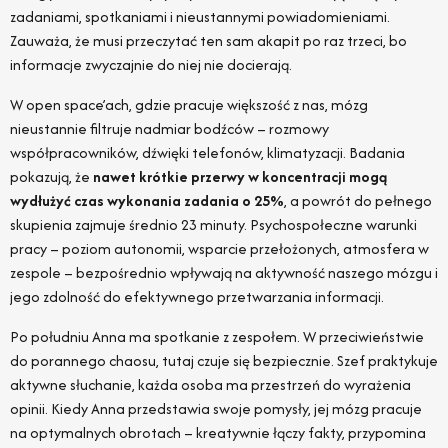
zadaniami, spotkaniami i nieustannymi powiadomieniami.
Zauważa, że musi przeczytać ten sam akapit po raz trzeci, bo
informacje zwyczajnie do niej nie docierają.
W open space’ach, gdzie pracuje większość z nas, mózg
nieustannie filtruje nadmiar bodźców – rozmowy
współpracowników, dźwięki telefonów, klimatyzacji. Badania
pokazują, że
nawet krótkie przerwy w koncentracji mogą
wydłużyć czas wykonania zadania o 25%
, a powrót do pełnego
skupienia zajmuje średnio 23 minuty. Psychospołeczne warunki
pracy – poziom autonomii, wsparcie przełożonych, atmosfera w
zespole – bezpośrednio wpływają na aktywność naszego mózgu i
jego zdolność do efektywnego przetwarzania informacji.
Po południu Anna ma spotkanie z zespołem. W przeciwieństwie
do porannego chaosu, tutaj czuje się bezpiecznie. Szef praktykuje
aktywne słuchanie, każda osoba ma przestrzeń do wyrażenia
opinii. Kiedy Anna przedstawia swoje pomysły, jej mózg pracuje
na optymalnych obrotach – kreatywnie łączy fakty, przypomina