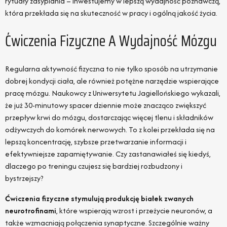
rytuały zasypiania – inwestujemy w lepszą wydajność poznawczą,
która przekłada się na skuteczność w pracy i ogólną jakość życia.
Ćwiczenia Fizyczne A Wydajność Mózgu
Regularna aktywność fizyczna to nie tylko sposób na utrzymanie
dobrej kondycji ciała, ale również potężne narzędzie wspierające
pracę mózgu. Naukowcy z Uniwersytetu Jagiellońskiego wykazali,
że już 30-minutowy spacer dziennie może znacząco zwiększyć
przepływ krwi do mózgu, dostarczając więcej tlenu i składników
odżywczych do komórek nerwowych. To z kolei przekłada się na
lepszą koncentrację, szybsze przetwarzanie informacji i
efektywniejsze zapamiętywanie. Czy zastanawiałeś się kiedyś,
dlaczego po treningu czujesz się bardziej rozbudzony i
bystrzejszy?
Ćwiczenia fizyczne stymulują produkcję białek zwanych
neurotrofinami
, które wspierają wzrost i przeżycie neuronów, a
także wzmacniają połączenia synaptyczne. Szczególnie ważny