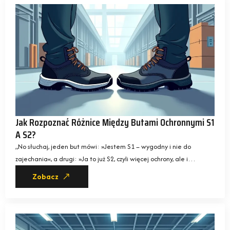
Jak Rozpoznać Różnice Między Butami Ochronnymi S1
A S2?
„No słuchaj, jeden but mówi: »Jestem S1 – wygodny i nie do
zajechania«, a drugi: »Ja to już S2, czyli więcej ochrony, ale i…
Zobacz